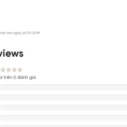
hật vào ngày 25/10/2019
views
a trên 0 đánh giá
0%
0%
0%
0%