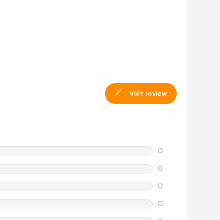
Viết review
0
0
0
0