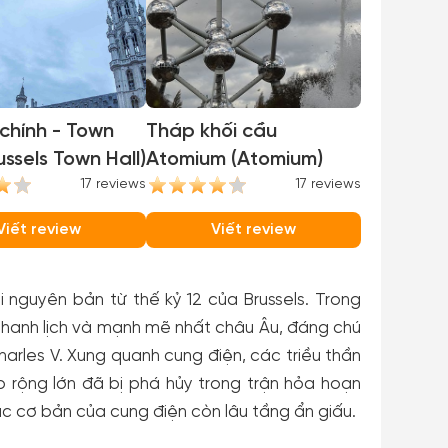
 chính - Town
Tháp khối cầu
ussels Town Hall)
Atomium (Atomium)
17 reviews
17 reviews
Viết review
Viết review
 nguyên bản từ thế kỷ 12 của Brussels. Trong
 thanh lịch và mạnh mẽ nhất châu Âu, đáng chú
arles V. Xung quanh cung điện, các triều thần
p rộng lớn đã bị phá hủy trong trận hỏa hoạn
c cơ bản của cung điện còn lâu tầng ẩn giấu.