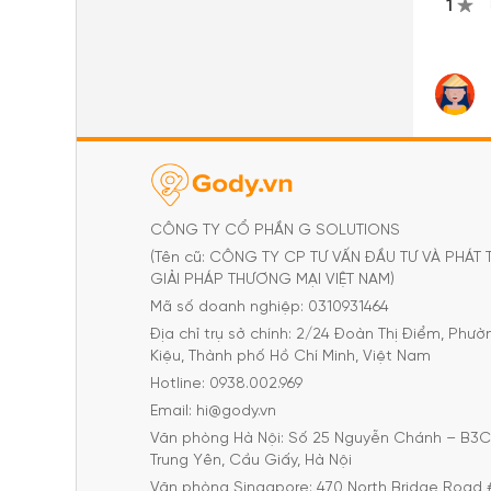
1
CÔNG TY CỔ PHẦN G SOLUTIONS
(Tên cũ: CÔNG TY CP TƯ VẤN ĐẦU TƯ VÀ PHÁT 
GIẢI PHÁP THƯƠNG MẠI VIỆT NAM)
Mã số doanh nghiệp: 0310931464
Địa chỉ trụ sở chính: 2/24 Đoàn Thị Điểm, Phư
Kiệu, Thành phố Hồ Chí Minh, Việt Nam
Hotline: 0938.002.969
Email: hi@gody.vn
Văn phòng Hà Nội: Số 25 Nguyễn Chánh – B3
Trung Yên, Cầu Giấy, Hà Nội
Văn phòng Singapore: 470 North Bridge Road 