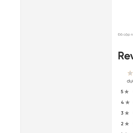
Đã cập n
Re
dự
5
4
3
2