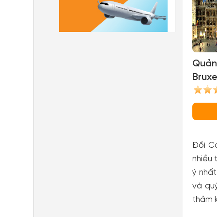
Quản
Bruxe
Đồi Co
nhiều 
ý nhất
và quý
thảm k