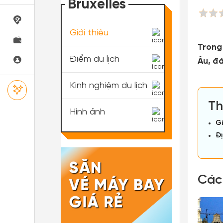
Bruxelles
Giới thiệu
Trong
Điểm du lịch
Âu, đá
Kinh nghiệm du lịch
Th
Hình ảnh
Gi
Đị
Các