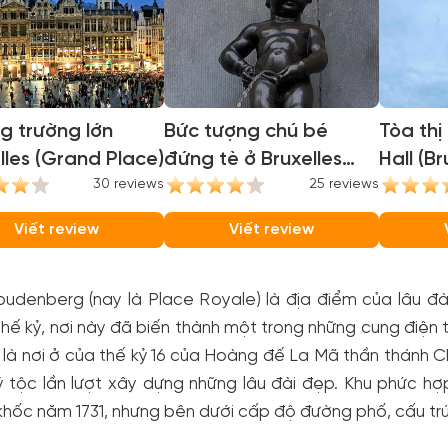
g trường lớn
Bức tượng chú bé
Tòa thị
lles (Grand Place)
đứng tè ở Bruxelles
Hall (Br
30 reviews
(Manneken Pis)
25 reviews
Viết review
Viết review
udenberg (nay là Place Royale) là địa điểm của lâu đài
thế kỷ, nơi này đã biến thành một trong những cung điện
 là nơi ở của thế kỷ 16 của Hoàng đế La Mã thần thánh Ch
 tộc lần lượt xây dựng những lâu đài đẹp. Khu phức hợ
hốc năm 1731, nhưng bên dưới cấp độ đường phố, cấu trú