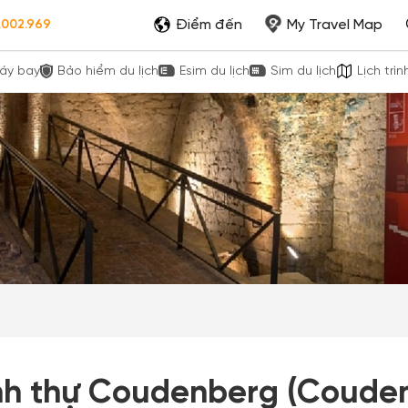
Điểm đến
My Travel Map
.002.969
áy bay
Bảo hiểm du lịch
Esim du lịch
Sim du lịch
Lịch trìn
nh thự Coudenberg (Couden