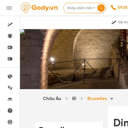
0938
Nhập điểm đến?
Vé m
Châu Âu
Bỉ
Bruxelles
Di