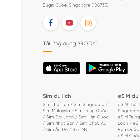
Bugis Cube, Singapore (188735)
FB
YT
IG
Tải ứng dụng "GODY"
Tải ứng dụng
Tải ứng dụng
"GODY"
"GODY"
Sim du lịch
eSIM du 
Sim Thái Lan
/
Sim Singapore
/
eSIM Thái 
Sim Malaysia
/
Sim Trung Quốc
Singapore
/
Sim Đài Loan
/
Sim Hàn Quốc
eSIM Trun
/
Sim Nhật Bản
/
Sim Châu Âu
Loan
/
eS
/
Sim Ấn Độ
/
Sim Mỹ
Hàn Quốc
eSIM Châu