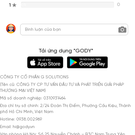
0
1
0%
Tải ứng dụng "GODY"
CÔNG TY CỔ PHẦN G SOLUTIONS
(Tên cũ: CÔNG TY CP TƯ VẤN ĐẦU TƯ VÀ PHÁT TRIỂN GIẢI PHÁP
THƯƠNG MẠI VIỆT NAM)
Mã số doanh nghiệp: 0310931464
Địa chỉ trụ sở chính: 2/24 Đoàn Thị Điểm, Phường Cầu Kiệu, Thành
phố Hồ Chí Minh, Việt Nam
Hotline: 0938.002.969
Email: hi@gody.vn
Văn phòng Hà Nội: Số 25 Nguyễn Chánh – B3C Nam Trung Yên,