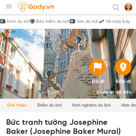
Esim du lịch
Bảo hiểm du lịch
Sim du lịch
Vé máy bay
Đã đi
Sắp đi
0
Gody-er đã đến
Giới thiệu
Điểm du lịch
Kinh nghiệm du lịch
Hình ả
Bức tranh tường Josephine
Baker (Josephine Baker Mural)