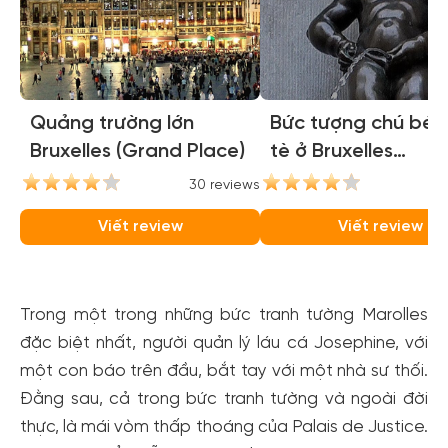
Quảng trường lớn
Bức tượng chú bé 
Bruxelles (Grand Place)
tè ở Bruxelles
(Manneken Pis)
30 reviews
25
Viết review
Viết review
Trong một trong những bức tranh tường Marolles
đặc biệt nhất, người quản lý láu cá Josephine, với
một con báo trên đầu, bắt tay với một nhà sư thối.
Đằng sau, cả trong bức tranh tường và ngoài đời
thực, là mái vòm thấp thoáng của Palais de Justice.