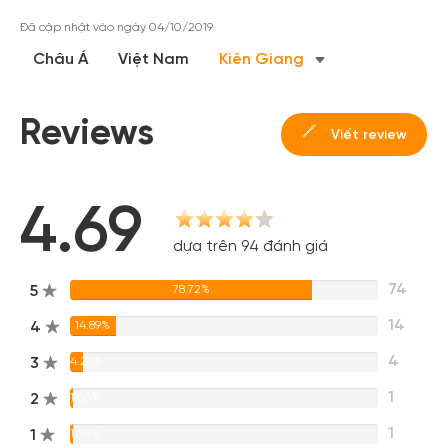
Đã cập nhật vào ngày 04/10/2019
Châu Á
Việt Nam
Kiên Giang
Reviews
Viết review
4.69
dựa trên 94 đánh giá
74
5
78.72%
14
4
14.89%
4
3
4.26%
1
2
1.06%
1
1
1.06%