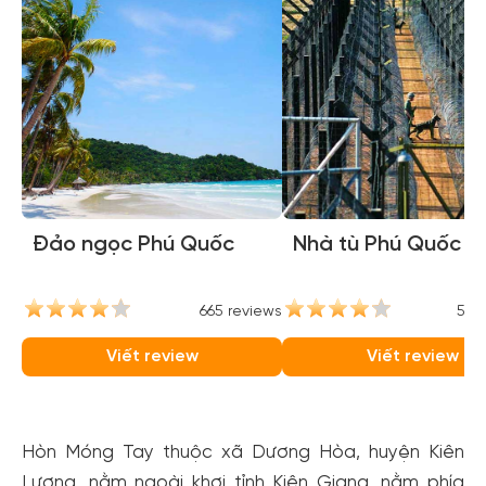
Đảo ngọc Phú Quốc
Nhà tù Phú Quốc
665 reviews
584
Viết review
Viết review
Hòn Móng Tay thuộc xã Dương Hòa, huyện Kiên
Lương, nằm ngoài khơi tỉnh Kiên Giang, nằm phía