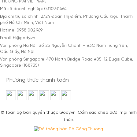
THƯƠNG MẠI VIỆT NAM)
Mã số doanh nghiệp: 0310931464
Địa chỉ trụ sở chính: 2/24 Đoàn Thị Điểm, Phường Cầu Kiệu, Thành
phố Hồ Chí Minh, Việt Nam
Hotline: 0938.002.969
Email: hi@gody.vn
Văn phòng Hà Nội: Số 25 Nguyễn Chánh – B3C Nam Trung Yên,
Cầu Giấy, Hà Nội
Văn phòng Singapore: 470 North Bridge Road #05-12 Bugis Cube,
Singapore (188735)
Phương thức thanh toán
© Toàn bộ bản quyền thuộc Gody.vn. Cấm sao chép dưới mọi hình
thức.