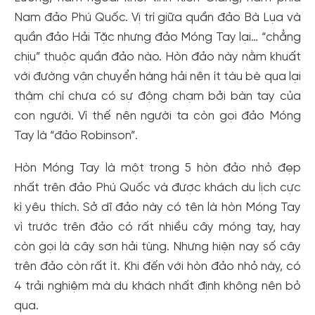
Nam đảo Phú Quốc. Vị trí giữa quần đảo Bà Lụa và
quần đảo Hải Tặc nhưng đảo Móng Tay lại… “chẳng
chịu” thuộc quần đảo nào. Hòn đảo này nằm khuất
với đường vận chuyển hàng hải nên ít tàu bè qua lại
thậm chí chưa có sự động chạm bởi bàn tay của
con người. Vì thế nên người ta còn gọi đảo Móng
Tay là “đảo Robinson”.
Hòn Móng Tay là một trong 5 hòn đảo nhỏ đẹp
nhất trên đảo Phú Quốc và được khách du lịch cực
kì yêu thích. Sở dĩ đảo này có tên là hòn Móng Tay
vì trước trên đảo có rất nhiều cây móng tay, hay
còn gọi là cây sơn hải tùng. Nhưng hiện nay số cây
trên đảo còn rất ít. Khi đến với hòn đảo nhỏ này, có
4 trải nghiệm mà du khách nhất định không nên bỏ
qua.