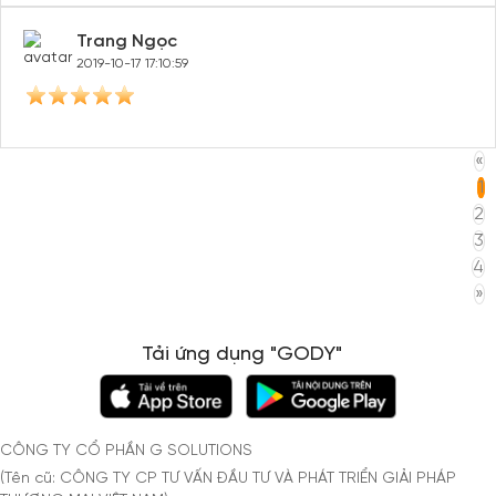
Trang Ngọc
2019-10-17 17:10:59
«
1
2
3
4
»
Tải ứng dụng "GODY"
CÔNG TY CỔ PHẦN G SOLUTIONS
(Tên cũ: CÔNG TY CP TƯ VẤN ĐẦU TƯ VÀ PHÁT TRIỂN GIẢI PHÁP