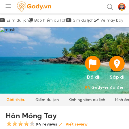
Esim du lịch
Bảo hiểm du lịch
Sim du lịch
Vé máy bay
Đã đi
Sắp đi
94
Gody-er đã đến
Giới thiệu
Điểm du lịch
Kinh nghiệm du lịch
Hình ả
Hòn Móng Tay
94 reviews
Viết review