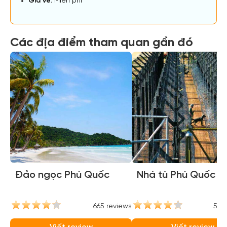
Giá vé:
Miễn phí
Các địa điểm tham quan gần đó
Đảo ngọc Phú Quốc
Nhà tù Phú Quốc
665 reviews
584