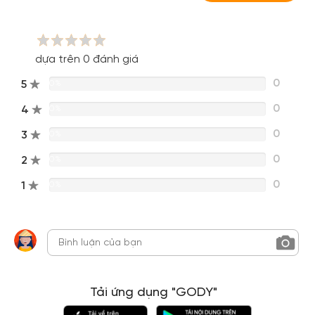
dựa trên 0 đánh giá
0
5
0%
0
4
0%
0
3
0%
0
2
0%
0
1
0%
Tải ứng dụng "GODY"