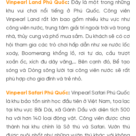
Vinpearl Land Phú Quốc
:
Đây là một trong những
khu vui chơi nổi tiếng ở Phú Quốc. Công viên
Vinpearl Land rất lớn bao gồm nhiều khu vực như
công viên nước, trung tâm giải trí ngoài trời và trong
nhà, thủy cung và phố mua sắm. Du khách sẽ có cơ
hội tham gia các trò chơi hấp dẫn như xe nước lốc
xoáy, Boomerang khổng lồ, rơi tự do, cầu trượt
xoắn ốc, xích đu dây văng,… Bên cạnh đó, Bể tạo
sóng và Dòng sông lười tại công viên nước sẽ rất
phù hợp cho gia đình và trẻ nhỏ.
Vinpearl Safari Phú Quốc
:
Vinpearl Safari Phú Quốc
là khu bảo tồn sinh học đầu tiên ở Việt Nam, tọa lạc
tại khu vực Bãi Dài, xã Gành Dầu với diện tích 500
ha với hơn 140 loại động vật. Công viên được chia
thành hai khu chính là Sở thú và Safari. Vườn thú
được nuôi nhốt như những vườn thú khác với không