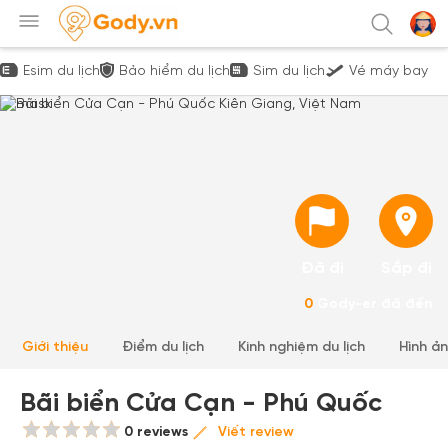
Esim du lịch
Bảo hiểm du lịch
Sim du lịch
Vé máy bay
Đã đi
Sắp đi
0
Gody-er đã đến
Giới thiệu
Điểm du lịch
Kinh nghiệm du lịch
Hình ả
Bãi biển Cửa Cạn - Phú Quốc
0 reviews
Viết review