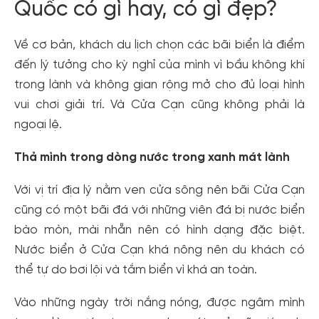
Quốc có gì hay, có gì đẹp?
Về cơ bản, khách du lịch chọn các bãi biển là điểm
đến lý tưởng cho kỳ nghỉ của mình vì bầu không khí
trong lành và không gian rộng mở cho đủ loại hình
vui chơi giải trí. Và Cửa Cạn cũng không phải là
ngoại lệ.
Thả mình trong dòng nước trong xanh mát lành
Với vị trí địa lý nằm ven cửa sông nên bãi Cửa Cạn
cũng có một bãi đá với những viên đá bị nước biển
bào mòn, mài nhẵn nên có hình dạng đặc biệt.
Nước biển ở Cửa Cạn khá nông nên du khách có
thể tự do bơi lội và tắm biển vì khá an toàn.
Vào những ngày trời nắng nóng, được ngâm mình