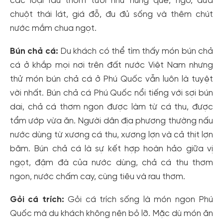
các loại rau thơm tươi như húng quế, ngò, dưa
chuột thái lát, giá đỗ, đu đủ sống và thêm chút
nước mắm chua ngọt.
Bún chả cá:
Du khách có thể tìm thấy món bún chả
cá ở khắp mọi nơi trên đất nước Việt Nam nhưng
thử món bún chả cá ở Phú Quốc vẫn luôn là tuyệt
vời nhất. Bún chả cá Phú Quốc nổi tiếng với sợi bún
dai, chả cá thơm ngon được làm từ cá thu, được
Tạo tài khoản nhanh - nhận nhiều ưu
tẩm ướp vừa ăn. Người dân địa phương thường nấu
nước dùng từ xương cá thu, xương lợn và cả thịt lợn
đãi!
băm. Bún chả cá là sự kết hợp hoàn hảo giữa vị
Tạo tài khoản để có thể
nhận ngay các ưu đãi
hấp dẫn
ngọt, đậm đà của nước dùng, chả cá thu thơm
dành cho thành viên đến từ các đối tác của Gody.vn dành
cho cộng đồng.
ngon, nước chấm cay, cùng tiêu và rau thơm.
Đăng ký
Gỏi cá trích:
Gỏi cá trích sống là món ngon Phú
Hoặc đăng nhập bằng
Quốc mà du khách không nên bỏ lỡ. Mặc dù món ăn
Đăng nhập Facebook
Đăng nhập Google