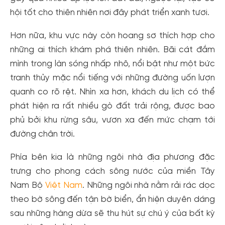
hội tốt cho thiên nhiên nơi đây phát triển xanh tươi.
Hơn nữa, khu vực này còn hoang sơ thích hợp cho
những ai thích khám phá thiên nhiên. Bãi cát đắm
mình trong làn sóng nhấp nhô, nổi bật như một bức
tranh thủy mặc nổi tiếng với những đường uốn lượn
quanh co rõ rệt. Nhìn xa hơn, khách du lịch có thể
phát hiện ra rất nhiều gò đất trải rộng, được bao
phủ bởi khu rừng sâu, vươn xa đến mức chạm tới
đường chân trời.
Phía bên kia là những ngôi nhà địa phương đặc
trưng cho phong cách sông nước của miền Tây
Nam Bộ
Việt Nam
. Những ngôi nhà nằm rải rác dọc
theo bờ sông đến tận bờ biển, ẩn hiện duyên dáng
sau những hàng dừa sẽ thu hút sự chú ý của bất kỳ