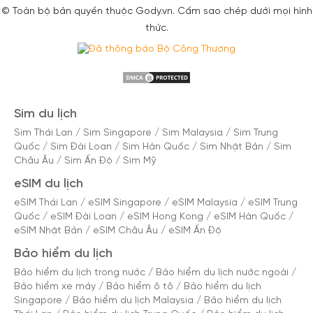
© Toàn bộ bản quyền thuộc Gody.vn. Cấm sao chép dưới mọi hình
thức.
Sim du lịch
Sim Thái Lan
/
Sim Singapore
/
Sim Malaysia
/
Sim Trung
Quốc
/
Sim Đài Loan
/
Sim Hàn Quốc
/
Sim Nhật Bản
/
Sim
Châu Âu
/
Sim Ấn Độ
/
Sim Mỹ
eSIM du lịch
eSIM Thái Lan
/
eSIM Singapore
/
eSIM Malaysia
/
eSIM Trung
Quốc
/
eSIM Đài Loan
/
eSIM Hong Kong
/
eSIM Hàn Quốc
/
eSIM Nhật Bản
/
eSIM Châu Âu
/
eSIM Ấn Độ
Bảo hiểm du lịch
Bảo hiểm du lịch trong nước
/
Bảo hiểm du lịch nước ngoài
/
Bảo hiểm xe máy
/
Bảo hiểm ô tô
/
Bảo hiểm du lịch
Singapore
/
Bảo hiểm du lịch Malaysia
/
Bảo hiểm du lịch