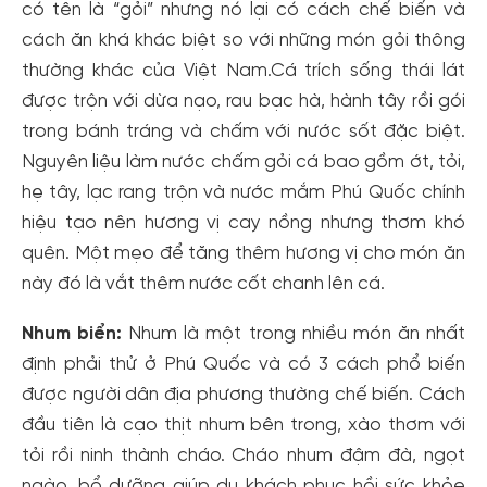
có tên là “gỏi” nhưng nó lại có cách chế biến và
cách ăn khá khác biệt so với những món gỏi thông
thường khác của Việt Nam.Cá trích sống thái lát
được trộn với dừa nạo, rau bạc hà, hành tây rồi gói
trong bánh tráng và chấm với nước sốt đặc biệt.
Nguyên liệu làm nước chấm gỏi cá bao gồm ớt, tỏi,
hẹ tây, lạc rang trộn và nước mắm Phú Quốc chính
hiệu tạo nên hương vị cay nồng nhưng thơm khó
quên. Một mẹo để tăng thêm hương vị cho món ăn
này đó là vắt thêm nước cốt chanh lên cá.
Nhum biển:
Nhum là một trong nhiều món ăn nhất
định phải thử ở Phú Quốc và có 3 cách phổ biến
được người dân địa phương thường chế biến. Cách
đầu tiên là cạo thịt nhum bên trong, xào thơm với
tỏi rồi ninh thành cháo. Cháo nhum đậm đà, ngọt
ngào, bổ dưỡng giúp du khách phục hồi sức khỏe