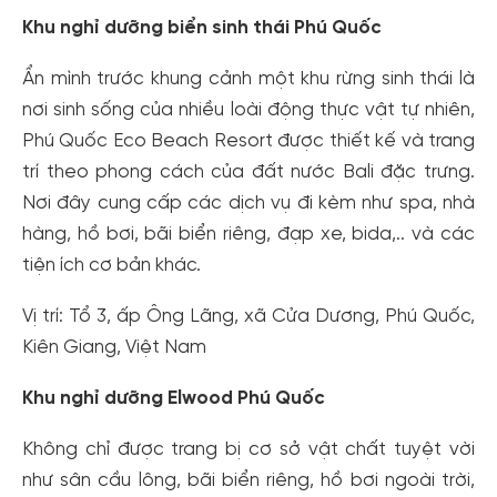
Khu nghỉ dưỡng biển sinh thái Phú Quốc
Ẩn mình trước khung cảnh một khu rừng sinh thái là
nơi sinh sống của nhiều loài động thực vật tự nhiên,
Phú Quốc Eco Beach Resort được thiết kế và trang
trí theo phong cách của đất nước Bali đặc trưng.
Nơi đây cung cấp các dịch vụ đi kèm như spa, nhà
hàng, hồ bơi, bãi biển riêng, đạp xe, bida,.. và các
tiện ích cơ bản khác.
Vị trí: Tổ 3, ấp Ông Lãng, xã Cửa Dương, Phú Quốc,
Kiên Giang, Việt Nam
Khu nghỉ dưỡng Elwood Phú Quốc
Không chỉ được trang bị cơ sở vật chất tuyệt vời
như sân cầu lông, bãi biển riêng, hồ bơi ngoài trời,