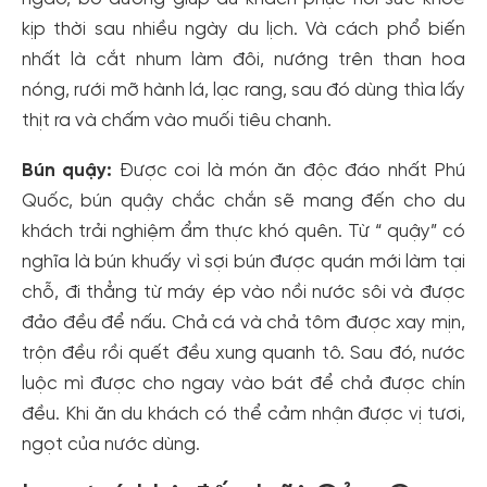
kịp thời sau nhiều ngày du lịch. Và cách phổ biến
nhất là cắt nhum làm đôi, nướng trên than hoa
nóng, rưới mỡ hành lá, lạc rang, sau đó dùng thìa lấy
thịt ra và chấm vào muối tiêu chanh.
Bún quậy:
Được coi là món ăn độc đáo nhất Phú
Quốc, bún quậy chắc chắn sẽ mang đến cho du
khách trải nghiệm ẩm thực khó quên. Từ “ quậy” có
nghĩa là bún khuấy vì sợi bún được quán mới làm tại
chỗ, đi thẳng từ máy ép vào nồi nước sôi và được
đảo đều để nấu. Chả cá và chả tôm được xay mịn,
trộn đều rồi quết đều xung quanh tô. Sau đó, nước
luộc mì được cho ngay vào bát để chả được chín
đều. Khi ăn du khách có thể cảm nhận được vị tươi,
ngọt của nước dùng.