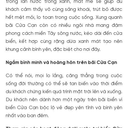
trong làn nước trong xanh, mát mẻ sẽ giúp du
khách cảm thấy vô cùng sảng khoái, trút bỏ được
hết mệt mỏi, lo toan trong cuộc sống. Xung quanh
bãi Cửa Cạn còn có nhiều ngôi nhà mang đậm
phong cách miền Tây sông nước, kéo dài đến cửa
biển, kết hợp cùng rặng dừa xanh mát tạo nên
khung cảnh bình yên, đặc biệt cho nơi đây.
Ngắm bình minh và hoàng hôn trên bãi Cửa Cạn
Có thể nói, mọi lo lắng, căng thẳng trong cuộc
sống đời thường có thể sẽ tan biến vào thời điểm
du khách chứng kiến ​​quá trình mặt trời lên và xuống.
Du khách nên dành hơn một ngày trên bãi biển vì
biển Cửa Cạn bộc lộ vẻ đẹp yên tĩnh và bình yên
nhất vào ban đêm.