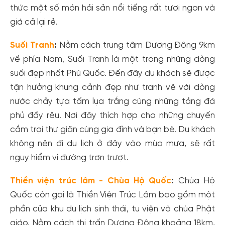
thức một số món hải sản nổi tiếng rất tươi ngon và
giá cả lại rẻ.
Suối Tranh
:
Nằm cách trung tâm Dương Đông 9km
về phía Nam, Suối Tranh là một trong những dòng
suối đẹp nhất Phú Quốc. Đến đây du khách sẽ được
tận hưởng khung cảnh đẹp như tranh vẽ với dòng
nước chảy tựa tấm lụa trắng cùng những tảng đá
phủ đầy rêu. Nơi đây thích hợp cho những chuyến
cắm trại thư giãn cùng gia đình và bạn bè. Du khách
không nên đi du lịch ở đây vào mùa mưa, sẽ rất
nguy hiểm vì đường trơn trượt.
Thiền viện trúc lâm - Chùa Hộ Quốc
:
Chùa Hộ
Quốc còn gọi là Thiền Viện Trúc Lâm bao gồm một
phần của khu du lịch sinh thái, tu viện và chùa Phật
giáo. Nằm cách thị trấn Dương Đông khoảng 18km,