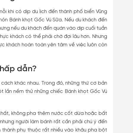
i khi có dịp du lịch đến thành phố biển Vũng
món Bánh khọt Gốc Vú Sữa. Nếu du khách đến
hưng nếu du khách đến quán vào dịp cuối tuần
hực khách có thể phải chờ đợi lâu hơn. Nhưng
thực khách hoàn toàn yên tâm về việc luôn còn
 hấp dẫn?
 cách khác nhau. Trong đó, những thứ cơ bản
một lần nếm thử những chiếc Bánh khọt Gốc Vú
chất, không pha thêm nước cốt dừa hoặc bất
 nhưng người làm bánh rất cần phải chú ý đến
n thành phụ thuộc rất nhiều vào khâu pha bột