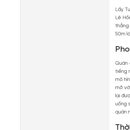
Lấy Tư
Lê Hồn
thẳng
50m l
Pho
Quán đ
tiếng 
mô hìn
mở với
lại đư
uống s
quán 
Thờ