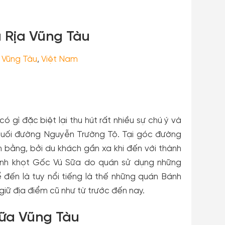
 Rịa Vũng Tàu
 Vũng Tàu
,
Việt Nam
gì đặc biệt lại thu hút rất nhiều sự chú ý và
n cuối đường Nguyễn Trường Tộ. Tại góc đường
bằng, bởi du khách gần xa khi đến với thành
ánh khọt Gốc Vú Sữa do quán sử dụng những
 đến là tuy nổi tiếng là thế những quán Bánh
giữ địa điểm cũ như từ trước đến nay.
Sữa Vũng Tàu