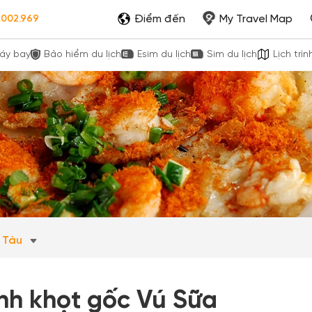
Điểm đến
My Travel Map
.002.969
áy bay
Bảo hiểm du lịch
Esim du lịch
Sim du lịch
Lịch trìn
g Tàu
nh khọt gốc Vú Sữa