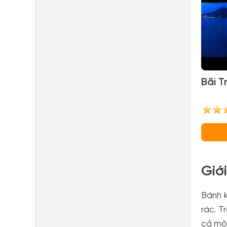
Bãi T
Giớ
Bánh k
rác. T
cả một