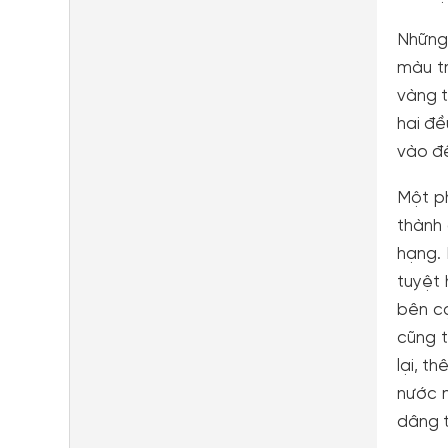
Những 
màu tr
vàng t
hai đ
vào đ
Một p
thành
hạng.
tuyệt 
bên cạ
cũng t
lại, th
nước 
dâng 