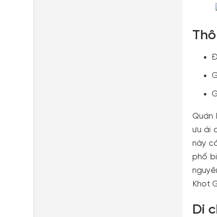
Thô
Đ
G
G
Quán B
ưu ái 
này có
phố b
nguyên
Khọt G
Di 