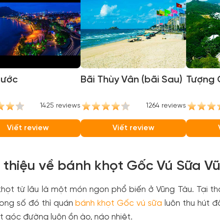
rước
Bãi Thùy Vân (bãi Sau)
Tượng 
1425 reviews
1264 reviews
Viết review
Viết review
i thiệu về bánh khọt Gốc Vú Sữa V
họt từ lâu là một món ngon phổ biến ở Vũng Tàu. Tại t
rong số đó thì quán
bánh khọt Gốc vú sữa
luôn thu hút đ
 góc đường luôn ồn ào, náo nhiệt.