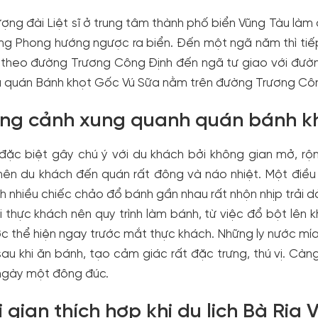
ợng đài Liệt sĩ ở trung tâm thành phố biển Vũng Tàu là
g Phong hướng ngược ra biển. Đến một ngã năm thì tiếp
 theo đường Trương Công Định đến ngã tư giao với đư
à quán Bánh khọt Gốc Vú Sữa nằm trên đường Trương Côn
ng cảnh xung quanh quán bánh kh
ặc biệt gây chú ý với du khách bởi không gian mở, rộng
nên du khách đến quán rất đông và náo nhiệt. Một điều
h nhiều chiếc chảo đổ bánh gần nhau rất nhộn nhịp trải dà
 thực khách nên quy trình làm bánh, từ việc đổ bột lên k
ợc thể hiện ngay trước mắt thực khách. Những ly nước m
au khi ăn bánh, tạo cảm giác rất đặc trưng, thú vị. Càn
ngày một đông đúc.
i gian thích hợp khi du lịch Bà Rịa