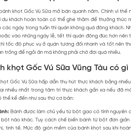
ánh khọt Gốc Vú Sữa mở bán quanh năm. Chính vì thế mỗ
hì du khách hoàn toàn có thể ghé thăm để thưởng thức 
 các ngày trong tuần thì quán không quá đông khách. N
oặc vào những ngày lễ, tết thì quán đông đúc hơn nên t
 thì tốc độ phục vụ ở quán tương đối nhanh và tốt nên 
n trống để ngồi ăn mà không phải chờ đợi quá nhiều.
h khọt Gốc Vú Sữa Vũng Tàu có gì
khọt Gốc Vú Sữa hấp dẫn thu hút thực khách bằng nhiều
ại nhiều nhất trong tâm trí thực khách gần xa nếu đã 
 thể kể đến như sau thứ cơ bản:
ánh:
Bánh được làm chủ yếu từ bột gạo có tính nguyên 
i bột nào khác. Tuy cách chế biến bánh từ bột đơn giản
mì, tinh tế. Mức độ giòn mềm của bánh khọt sau khi hoà