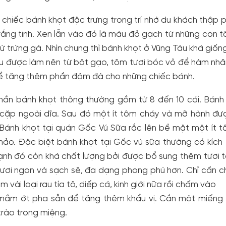
chiếc bánh khọt đặc trưng trong trí nhớ du khách thập 
ắng tinh. Xen lẫn vào đó là màu đỏ gạch từ những con 
ừ trứng gà. Nhìn chung thì bánh khọt ở Vũng Tàu khá giốn
ều được làm nên từ bột gạo, tôm tươi bóc vỏ để hàm nh
ể tăng thêm phần đậm đà cho những chiếc bánh.
hần bánh khọt thông thường gồm từ 8 đến 10 cái. Bánh 
 cặp ngoài dĩa. Sau đó một ít tôm cháy và mỡ hành đượ
 Bánh khọt tại quán Gốc Vú Sữa rắc lên bề mặt một ít 
hảo. Đặc biệt bánh khọt tại Gốc vú sữa thường có kích 
nh đó còn khá chất lượng bởi được bổ sung thêm tươi t
ươi ngon và sạch sẽ, đa dạng phong phú hơn. Chỉ cần ch
êm vài loại rau tía tô, diếp cá, kinh giới nữa rồi chấm vào
mắm ớt pha sẵn để tăng thêm khẩu vị. Cắn một miếng th
trào trong miệng.