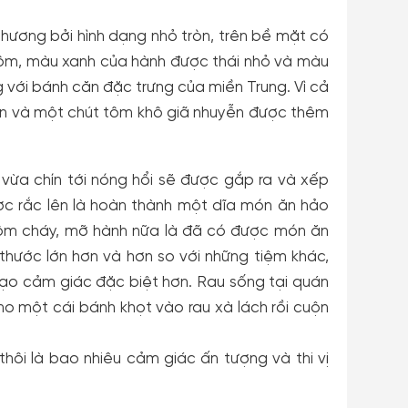
phương bởi hình dạng nhỏ tròn, trên bề mặt có
tôm, màu xanh của hành được thái nhỏ và màu
g với bánh căn đặc trưng của miền Trung. Vì cả
ân và một chút tôm khô giã nhuyễn được thêm
vừa chín tới nóng hổi sẽ được gắp ra và xếp
c rắc lên là hoàn thành một dĩa món ăn hảo
tôm cháy, mỡ hành nữa là đã có được món ăn
thước lớn hơn và hơn so với những tiệm khác,
ạo cảm giác đặc biệt hơn. Rau sống tại quán
o một cái bánh khọt vào rau xà lách rồi cuộn
ôi là bao nhiêu cảm giác ấn tượng và thi vị