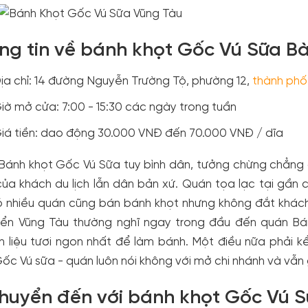
ng tin về bánh khọt Gốc Vú Sữa Bà
ịa chỉ: 14 đường Nguyễn Trường Tộ, phường 12,
thành phố
iờ mở cửa: 7:00 - 15:30 các ngày trong tuần
iá tiền: dao động 30.000 VNĐ đến 70.000 VNĐ / dĩa
ánh khọt Gốc Vú Sữa tuy bình dân, tưởng chừng chẳng có 
của khách du lịch lẫn dân bản xứ. Quán tọa lạc tại gầ
 nhiều quán cũng bán bánh khọt nhưng không đắt khách 
iển Vũng Tàu thường nghĩ ngay trong đầu đến quán B
 liệu tươi ngon nhất để làm bánh. Một điều nữa phải kể
ốc Vú sữa - quán luôn nói không với mở chi nhánh và vẫn 
chuyển đến với bánh khọt Gốc Vú 