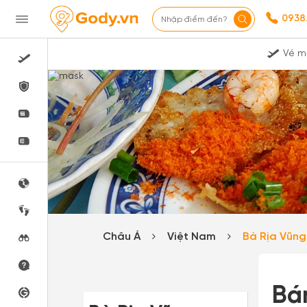
0938
Nhập điểm đến?
Vé m
Châu Á
Việt Nam
Bà Rịa Vũn
Bá