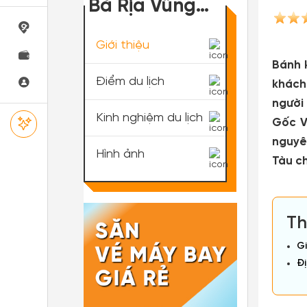
Bà Rịa Vũng
Tàu
Giới thiệu
Bánh 
Điểm du lịch
khách
người
Kinh nghiệm du lịch
Gốc V
nguyê
Hình ảnh
Tàu c
Th
Gi
Đị