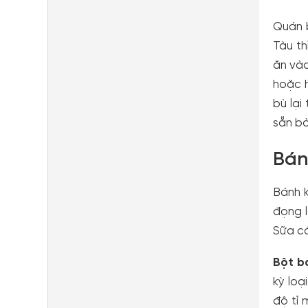
Quán b
Tàu t
ăn vào
hoặc h
bù lại
sẵn bà
Bán
Bánh 
đọng l
Sữa có
Bột b
kỳ loạ
độ tỉ 