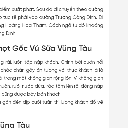
m điểm xuất phát. Sau đó di chuyển theo đường
 tục rẽ phải vào đường Trương Công Định. Đi
ờng Hoàng Hoa Thám. Cách ngã tư đó khoảng
g Định.
ọt Gốc Vú Sữa Vũng Tàu
 rãi, luôn tấp nập khách. Chính bởi quán nổi
 chắc chắn gây ấn tượng với thực khách là là
i trong một không gian rộng lớn. Vì không gian
huôn, rưới nước dừa, rắc tôm lên rồi đóng nắp
ía cũng được bày bán khách
g gần đến dịp cuối tuần thì lượng khách đổ về
 Vũng Tàu