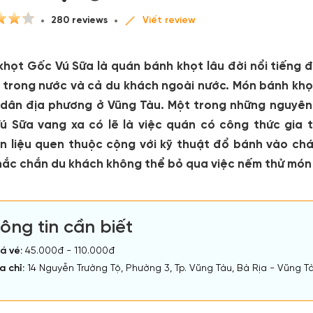
280 reviews
Viết review
khọt Gốc Vú Sữa là quán bánh khọt lâu đời nổi tiếng đ
 trong nước và cả du khách ngoài nước. Món bánh khọ
 dân địa phương ở Vũng Tàu. Một trong những nguyên
ú Sữa vang xa có lẽ là việc quán có công thức gia 
n liệu quen thuộc cộng với kỹ thuật đổ bánh vào cháo
hắc chắn du khách không thể bỏ qua việc nếm thử món
ông tin cần biết
á vé:
45.000đ - 110.000đ
a chỉ:
14 Nguyễn Trường Tộ, Phường 3, Tp. Vũng Tàu, Bà Rịa - Vũng T