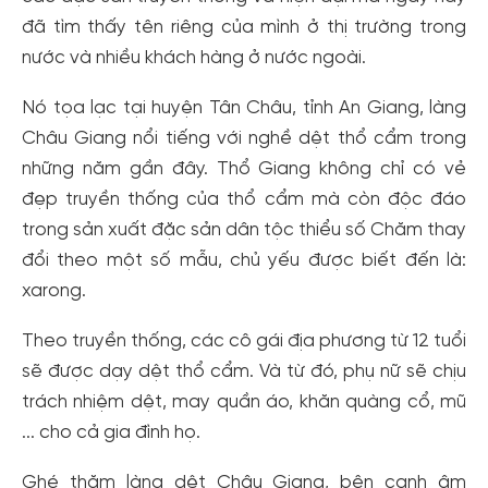
đã tìm thấy tên riêng của mình ở thị trường trong
nước và nhiều khách hàng ở nước ngoài.
Nó tọa lạc tại huyện Tân Châu, tỉnh An Giang, làng
Châu Giang nổi tiếng với nghề dệt thổ cẩm trong
những năm gần đây. Thổ Giang không chỉ có vẻ
đẹp truyền thống của thổ cẩm mà còn độc đáo
trong sản xuất đặc sản dân tộc thiểu số Chăm thay
đổi theo một số mẫu, chủ yếu được biết đến là:
xarong.
Theo truyền thống, các cô gái địa phương từ 12 tuổi
sẽ được dạy dệt thổ cẩm. Và từ đó, phụ nữ sẽ chịu
trách nhiệm dệt, may quần áo, khăn quàng cổ, mũ
... cho cả gia đình họ.
Ghé thăm làng dệt Châu Giang, bên cạnh âm