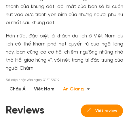
thanh của khung dệt, đôi mắt của bạn sẽ bị cuốn
hút vào bức tranh yên bình của những người phụ nữ
bị nhốt sau khung dệt.
Hơn nữa, đặc biệt là khách du lịch ở Việt Nam du
lịch có thể khám phá nét quyến rũ của ngôi làng
này, bạn cũng có cơ hội chiêm ngưỡng những nhà
thờ Hồi giáo hùng vĩ, với nét trang trí đặc trưng của
người Chăm.
Đã cập nhật vào ngày 01/11/2019
Châu Á
Việt Nam
An Giang
Reviews
Tạo tài khoản nhanh - nhận nhiều ưu
Viết review
đãi!