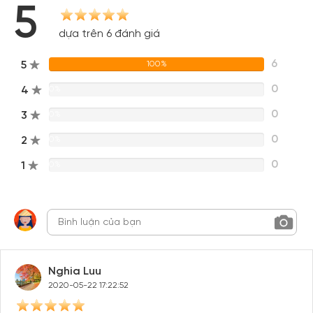
Tạo tài khoản để có thể
nhận ngay các ưu đãi
hấp dẫn
5
dành cho thành viên đến từ các đối tác của Gody.vn dành
cho cộng đồng.
dựa trên 6 đánh giá
Đăng ký
6
5
100%
Hoặc đăng nhập bằng
0
4
0%
Đăng nhập Facebook
Đăng nhập Google
0
3
0%
0
2
0%
0
1
0%
Nghia Luu
2020-05-22 17:22:52