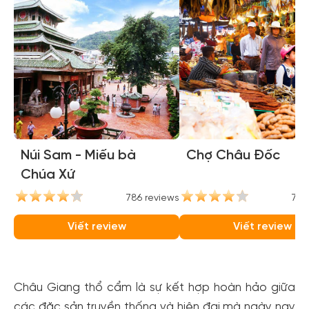
Núi Sam - Miếu bà
Chợ Châu Đốc
Chúa Xứ
786 reviews
735
Viết review
Viết review
Châu Giang thổ cẩm là sự kết hợp hoàn hảo giữa
các đặc sản truyền thống và hiện đại mà ngày nay