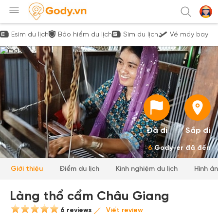
Esim du lịch
Bảo hiểm du lịch
Sim du lịch
Vé máy bay
Đã đi
Sắp đi
6
Gody-er đã đến
Giới thiệu
Điểm du lịch
Kinh nghiệm du lịch
Hình ả
Làng thổ cẩm Châu Giang
6 reviews
Viết review