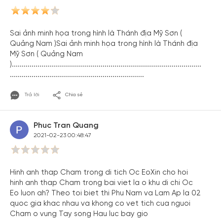
Sai ảnh minh họa trong hình là Thánh địa Mỹ Sơn (
Quảng Nam )Sai ảnh minh họa trong hình là Thánh địa
Mỹ Sơn ( Quảng Nam
)................................................................................................
....................................................................
Trả lời
Chia sẻ
Phuc Tran Quang
2021-02-23 00:48:47
Hinh anh thap Cham trong di tich Oc EoXin cho hoi
hinh anh thap Cham trong bai viet la o khu di chi Oc
Eo luon ah? Theo toi biet thi Phu Nam va Lam Ap la 02
quoc gia khac nhau va khong co vet tich cua nguoi
Cham o vung Tay song Hau luc bay gio