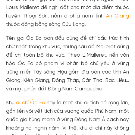
Louis Malleret đề nghị đặt cho một địa điểm thuộc
huyện Thoại Sơn, nằm ở phía nam tỉnh
An Giang
thuộc đồng bằng sông Cửu Long.
Tên gọi Óc Eo ban đầu dùng để chỉ cấu trúc hình
chữ nhật trong khu vực, nhưng sau đó Malleret dùng
để chỉ toàn bộ khu vực. Theo L.Malleret, nền văn
hóa Óc Eo có phạm vi phân bố chủ yếu ở vùng
trũng miền Tây sông Hậu gồm điạ bàn các tỉnh An
Giang, Kiên Giang, Đồng Tháp, Cần Thơ, Bạc Liêu…
và một phần đất Đông Nam Campuchia.
Khu
di chỉ Óc Eo
này là một khu di tích cổ rộng lớn,
gắn liền với vết tích của vương quốc Phù Nam, một
quốc gia hùng mạnh ở vùng Đông Nam Á cách nay
khoảng hai nghìn năm. Vì thế, khu di chỉ này không