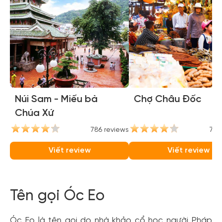
Núi Sam - Miếu bà
Chợ Châu Đốc
Chúa Xứ
786 reviews
735
Viết review
Viết review
Tên gọi Óc Eo
Óc Eo là tên gọi do nhà khảo cổ học người Pháp