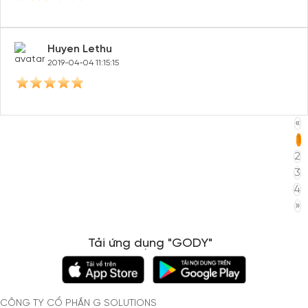
Huyen Lethu
2019-04-04 11:15:15
«
1
2
3
4
»
Tải ứng dụng "GODY"
CÔNG TY CỔ PHẦN G SOLUTIONS