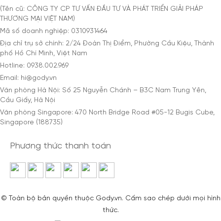
(Tên cũ: CÔNG TY CP TƯ VẤN ĐẦU TƯ VÀ PHÁT TRIỂN GIẢI PHÁP
THƯƠNG MẠI VIỆT NAM)
Mã số doanh nghiệp: 0310931464
Địa chỉ trụ sở chính: 2/24 Đoàn Thị Điểm, Phường Cầu Kiệu, Thành
phố Hồ Chí Minh, Việt Nam
Hotline: 0938.002.969
Email: hi@gody.vn
Văn phòng Hà Nội: Số 25 Nguyễn Chánh – B3C Nam Trung Yên,
Cầu Giấy, Hà Nội
Văn phòng Singapore: 470 North Bridge Road #05-12 Bugis Cube,
Singapore (188735)
Phương thức thanh toán
© Toàn bộ bản quyền thuộc Gody.vn. Cấm sao chép dưới mọi hình
thức.