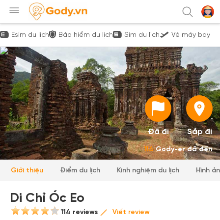
Esim du lịch
Bảo hiểm du lịch
Sim du lịch
Vé máy bay
Đã đi
Sắp đi
114
Gody-er đã đến
Giới thiệu
Điểm du lịch
Kinh nghiệm du lịch
Hình ả
Di Chỉ Óc Eo
114 reviews
Viết review