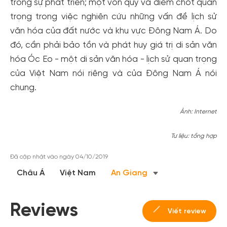
trong sự phát triển; một vốn quý và điểm chốt quan
trọng trong việc nghiên cứu những vấn đề lịch sử
văn hóa của đất nước và khu vực Đông Nam Á. Do
đó, cần phải bảo tồn và phát huy giá trị di sản văn
hóa Óc Eo - một di sản văn hóa - lịch sử quan trọng
của Việt Nam nói riêng và của Đông Nam Á nói
chung.
Ảnh: Internet
Tư liệu: tổng hợp
Đã cập nhật vào ngày 04/10/2019
Châu Á
Việt Nam
An Giang
Reviews
Viết review