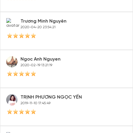
đãi!
Tạo tài khoản để có thể
nhận ngay các ưu đãi
hấp dẫn
Trương Minh Nguyên
dành cho thành viên đến từ các đối tác của Gody.vn dành
2020-04-20 23:54:21
cho cộng đồng.
Đăng ký
Hoặc đăng nhập bằng
Đăng nhập Facebook
Đăng nhập Google
Ngoc Anh Nguyen
2020-02-19 13:21:19
TRỊNH PHƯƠNG NGỌC YẾN
2019-11-10 17:45:49