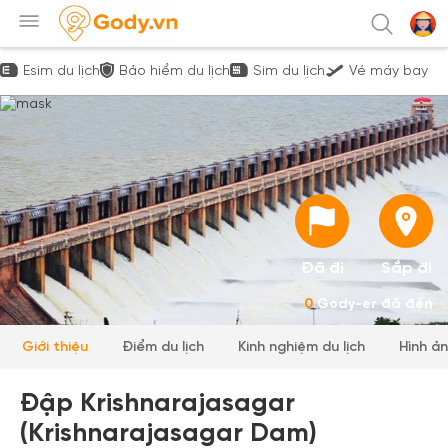
Esim du lịch
Bảo hiểm du lịch
Sim du lịch
Vé máy bay
Đã đi
Sắp đi
0
Gody-er đã đến
Giới thiệu
Điểm du lịch
Kinh nghiệm du lịch
Hình ả
Đập Krishnarajasagar
(Krishnarajasagar Dam)