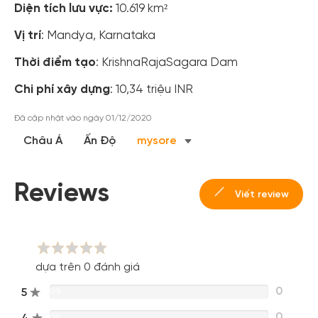
Diện tích lưu vực:
10.619 km²
Vị trí
: Mandya, Karnataka
Thời điểm tạo
: KrishnaRajaSagara Dam
Chi phí xây dựng
: 10,34 triệu INR
Đã cập nhật vào ngày 01/12/2020
Châu Á
Ấn Độ
mysore
Reviews
Viết review
dựa trên 0 đánh giá
0
5
0%
0
0%