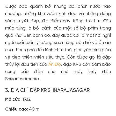
Được bao quanh bởi những đài phun nước hào
nhoáng, những khu vườn xinh đẹp và những dòng
sông tuyệt đẹp, địa điểm này trông thu hút đến
mức từng là bối cảnh của một số bộ phim trong
quá khứ. Bên cạnh đó, đây được coi là một nơi nghỉ
Tạo tài khoản nhanh - nhận nhiều ưu
ngơi cuối tuần lý tưởng sau những bộn bề và ồn ào
của thành phố để dành chút thời gian yên bình giữa
đãi!
vẻ đẹp thiên nhiên siêu thực. Còn được gọi là đập
Tạo tài khoản để có thể
nhận ngay các ưu đãi
hấp dẫn
thủy lợi đầu tiên của
Ấn Độ
, đập KRS còn đảm bảo
dành cho thành viên đến từ các đối tác của Gody.vn dành
cho cộng đồng.
cung cấp điện cho nhà máy thủy điện
Shivanasamudra.
Đăng ký
Hoặc đăng nhập bằng
3. ĐỊA CHỈ ĐẬP KRISHNARAJASAGAR
Đăng nhập Facebook
Đăng nhập Google
Mở cửa
: 1932
Chiều cao
: 40 m