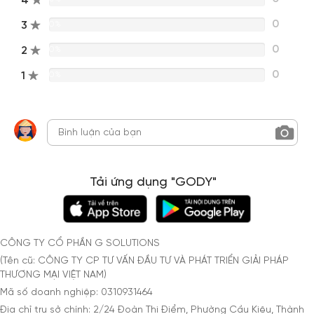
4
0
3
0%
0
2
0%
0
1
0%
Tải ứng dụng "GODY"
CÔNG TY CỔ PHẦN G SOLUTIONS
(Tên cũ: CÔNG TY CP TƯ VẤN ĐẦU TƯ VÀ PHÁT TRIỂN GIẢI PHÁP
THƯƠNG MẠI VIỆT NAM)
Mã số doanh nghiệp: 0310931464
Địa chỉ trụ sở chính: 2/24 Đoàn Thị Điểm, Phường Cầu Kiệu, Thành