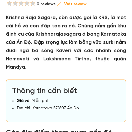
0 reviews
Viết review
Krishna Raja Sagara, còn được gọi là KRS, là một
cái hồ và con đập tạo ra nó. Chúng nằm gần khu
định cư của Krishnarajasagara ở bang Karnataka
của Ấn Độ. Đập trọng lực làm bằng vữa surki nằm
dưới ngã ba sông Kaveri với các nhánh sông
Hemavati và Lakshmana Tirtha, thuộc quận
Mandya.
Thông tin cần biết
Giá vé:
Miễn phí
Địa chỉ:
Karnataka 571607 Ấn Độ