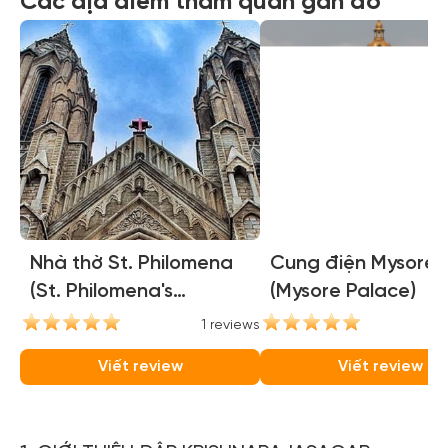
Các địa điểm tham quan gần đó
Nhà thờ St. Philomena
Cung điện Mysore
(St. Philomena's
(Mysore Palace)
Cathedral)
1 reviews
1
Viết review
Viết review