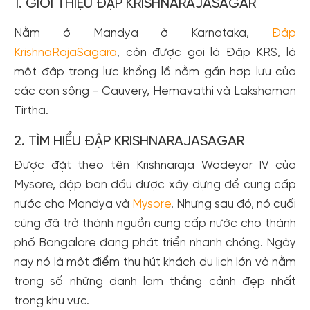
1. GIỚI THIỆU ĐẬP KRISHNARAJASAGAR
Nằm ở Mandya ở Karnataka,
Đập
KrishnaRajaSagara
, còn được gọi là Đập KRS, là
một đập trọng lực khổng lồ nằm gần hợp lưu của
các con sông - Cauvery, Hemavathi và Lakshaman
Tirtha.
2. TÌM HIỂU ĐẬP KRISHNARAJASAGAR
Được đặt theo tên Krishnaraja Wodeyar IV của
Mysore, đập ban đầu được xây dựng để cung cấp
nước cho Mandya và
Mysore
. Nhưng sau đó, nó cuối
cùng đã trở thành nguồn cung cấp nước cho thành
phố Bangalore đang phát triển nhanh chóng. Ngày
nay nó là một điểm thu hút khách du lịch lớn và nằm
trong số những danh lam thắng cảnh đẹp nhất
trong khu vực.