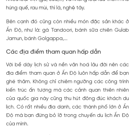
húng quế, rau mùi, thì là, nghệ tây.
Bên cạnh đó cũng còn nhiều món đặc sản khác ở
Ấn Độ, như là: gà Tandoori, bánh sữa chiên Gulab
Jamun, bánh Golgappa,...
Các địa điểm tham quan hấp dẫn
Với bề dày lịch sử và nền văn hoá lâu đời nên các
địa điểm tham quan ở Ấn Độ luôn hấp dẫn để bạn
ghé thăm. Không chỉ chiêm ngưỡng các công trình
kiến trúc ấn tượng mà các cảnh quan thiên nhiên
của quốc gia này cũng thu hút đông đúc khách du
lịch. Có rất nhiều địa danh, các thành phố lớn ở Ấn
Độ mà bạn đừng bỏ lỡ trong chuyến du lịch Ấn Độ
của mình.