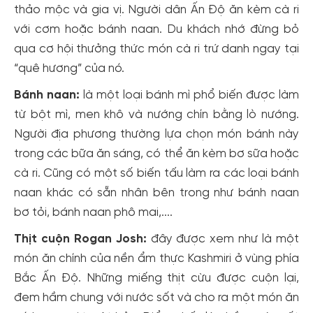
thảo mộc và gia vị. Người dân Ấn Độ ăn kèm cà ri
với cơm hoặc bánh naan. Du khách nhớ đừng bỏ
qua cơ hội thưởng thức món cà ri trứ danh ngay tại
“quê hương” của nó.
Bánh naan:
là một loại bánh mì phổ biến được làm
từ bột mì, men khô và nướng chín bằng lò nướng.
Người địa phương thường lựa chọn món bánh này
trong các bữa ăn sáng, có thể ăn kèm bơ sữa hoặc
cà ri. Cũng có một số biến tấu làm ra các loại bánh
naan khác có sẵn nhân bên trong như bánh naan
bơ tỏi, bánh naan phô mai,....
Thịt cuộn Rogan Josh:
đây được xem như
là một
món ăn chính của nền ẩm thực Kashmiri ở vùng phía
Bắc Ấn Độ. Những miếng thịt cừu được cuộn lại,
đem hầm chung với nước sốt và cho ra một món ăn