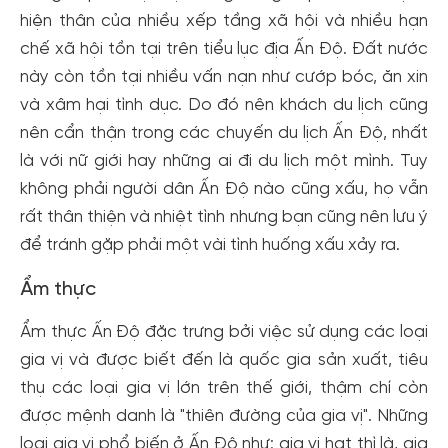
hiện thân của nhiều xếp tầng xã hội và nhiều hạn
chế xã hội tồn tại trên tiểu lục địa Ấn Độ. Đất nước
này còn tồn tại nhiều vấn nạn như cướp bóc, ăn xin
và xâm hại tình dục. Do đó nên khách du lịch cũng
nên cẩn thận trong các chuyến du lịch Ấn Độ, nhất
là với nữ giới hay những ai đi du lịch một mình. Tuy
không phải người dân Ấn Độ nào cũng xấu, họ vẫn
rất thân thiện và nhiệt tình nhưng bạn cũng nên lưu ý
để tránh gặp phải một vài tình huống xấu xảy ra.
Ẩm thực
Ẩm thực Ấn Độ đặc trưng bởi việc sử dụng các loại
gia vị và được biết đến là quốc gia sản xuất, tiêu
thụ các loại gia vị lớn trên thế giới, thậm chí còn
được mệnh danh là "thiên đường của gia vị". Những
loại gia vị phổ biến ở Ấn Độ như: gia vị hạt thì là, gia