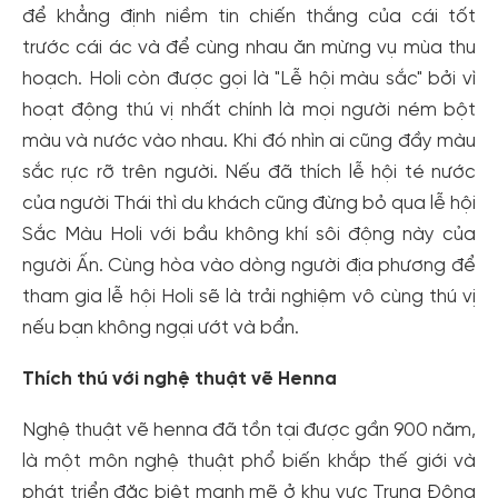
để khẳng định niềm tin chiến thắng của cái tốt
trước cái ác và để cùng nhau ăn mừng vụ mùa thu
hoạch. Holi còn được gọi là "Lễ hội màu sắc" bởi vì
hoạt động thú vị nhất chính là mọi người ném bột
màu và nước vào nhau. Khi đó nhìn ai cũng đầy màu
sắc rực rỡ trên người. Nếu đã thích lễ hội té nước
của người Thái thì du khách cũng đừng bỏ qua lễ hội
Sắc Màu Holi với bầu không khí sôi động này của
người Ấn. Cùng hòa vào dòng người địa phương để
tham gia lễ hội Holi sẽ là trải nghiệm vô cùng thú vị
nếu bạn không ngại ướt và bẩn.
Thích thú với nghệ thuật vẽ Henna
Nghệ thuật vẽ henna đã tồn tại được gần 900 năm,
là một môn nghệ thuật phổ biến khắp thế giới và
phát triển đặc biệt mạnh mẽ ở khu vực Trung Đông