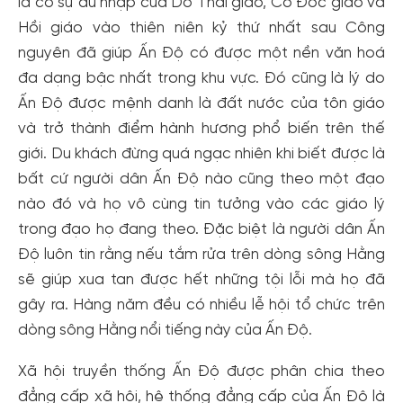
là có sự du nhập của Do Thái giáo, Cơ Đốc giáo và
Hồi giáo vào thiên niên kỷ thứ nhất sau Công
nguyên đã giúp Ấn Độ có được một nền văn hoá
đa dạng bậc nhất trong khu vực. Đó cũng là lý do
Ấn Độ được mệnh danh là đất nước của tôn giáo
và trở thành điểm hành hương phổ biến trên thế
giới. Du khách đừng quá ngạc nhiên khi biết được là
bất cứ người dân Ấn Độ nào cũng theo một đạo
nào đó và họ vô cùng tin tưởng vào các giáo lý
trong đạo họ đang theo. Đặc biệt là người dân Ấn
Độ luôn tin rằng nếu tắm rửa trên dòng sông Hằng
sẽ giúp xua tan được hết những tội lỗi mà họ đã
gây ra. Hàng năm đều có nhiều lễ hội tổ chức trên
dòng sông Hằng nổi tiếng này của Ấn Độ.
Xã hội truyền thống Ấn Độ được phân chia theo
đẳng cấp xã hội, hệ thống đẳng cấp của Ấn Độ là