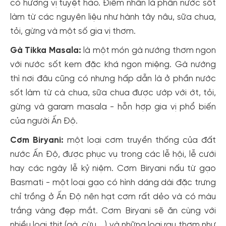
có hương vị tuyệt hảo. Điểm nhấn là phần nước sốt
làm từ các nguyên liệu như hành tây nâu, sữa chua,
tỏi, gừng và một số gia vị thơm.
Gà Tikka Masala:
là một món gà nướng thơm ngon
với nước sốt kem đặc khá ngon miệng. Gà nướng
thì nơi đâu cũng có nhưng hấp dẫn là ở phần nước
sốt làm từ cà chua, sữa chua được ướp với ớt, tỏi,
gừng và garam masala - hỗn hợp gia vị phổ biến
của người Ấn Độ.
Cơm Biryani:
một loại cơm truyền thống của đất
nước Ấn Độ, được phục vụ trong các lễ hội, lễ cưới
hay các ngày lễ kỷ niệm. Cơm Biryani nấu từ gạo
Basmati - một loại gạo có hình dáng dài đặc trưng
chỉ trồng ở Ấn Độ nên hạt cơm rất dẻo và có màu
trắng vàng đẹp mắt. Cơm Biryani sẽ ăn cùng với
nhiều loại thịt (gà, cừu,...) và những loại rau thơm như