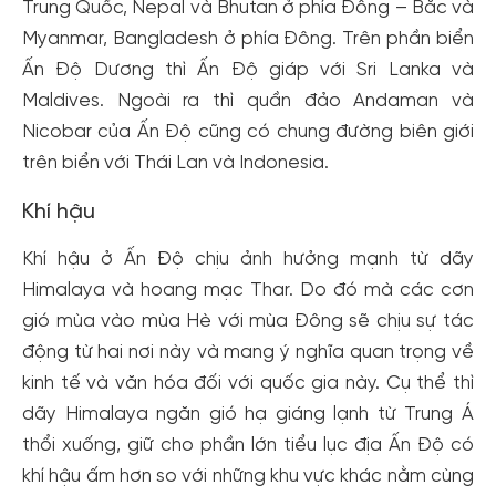
Trung Quốc, Nepal và Bhutan ở phía Đông – Bắc và
Myanmar, Bangladesh ở phía Đông. Trên phần biển
Ấn Độ Dương thì Ấn Độ giáp với Sri Lanka và
Maldives. Ngoài ra thì quần đảo Andaman và
Nicobar của Ấn Độ cũng có chung đường biên giới
trên biển với Thái Lan và Indonesia.
Khí hậu
Khí hậu ở Ấn Độ chịu ảnh hưởng mạnh từ dãy
Himalaya và hoang mạc Thar. Do đó mà các cơn
gió mùa vào mùa Hè với mùa Đông sẽ chịu sự tác
động từ hai nơi này và mang ý nghĩa quan trọng về
kinh tế và văn hóa đối với quốc gia này. Cụ thể thì
dãy Himalaya ngăn gió hạ giáng lạnh từ Trung Á
thổi xuống, giữ cho phần lớn tiểu lục địa Ấn Độ có
khí hậu ấm hơn so với những khu vực khác nằm cùng