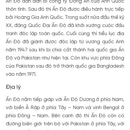
Ấn Độ dần dần bị công ty Đông Ấn của Anh Quốc
thôn tính. Sau đó thì Ấn Độ được điều hành trực tiếp
bởi Hoàng Gia Anh Quốc. Trong suốt nửa đầu thế kỷ
XX, đảng Quốc Đại Ấn Độ đã khởi xướng cuộc đấu
tranh độc lập toàn quốc. Cuối cùng thì tiểu lục địa
Ấn Độ đã giành được độc lập từ vương quốc Anh
năm 1947 sau khi bị chia cắt thành hai quốc gia Ấn
Độ và Pakistan như hiện tại. Còn khu vực phía Đông
của Pakistan sau đó trở thành quốc gia Bangladesh
vào năm 1971.
Địa lý
Ấn Độ nằm tiếp giáp với Ấn Độ Dương ở phía Nam,
với biển Ả Rập ở phía Tây – Nam và vịnh Bengal ở
phía Đông – Nam. Bên cạnh đó thì Ấn Độ còn có
đường biên giới trên bộ với Pakistan ở phía Tây, với