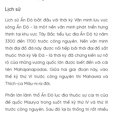
Lịch sử
Lịch sử Ấn Độ bắt đầu với thời kỳ Văn minh lưu vực
sông Ấn Độ - là một nền văn minh phát triển hưng
thịnh tại khu vực Tây Bắc tiểu lục địa Ấn Độ từ năm
3300 đến 1700 trước công nguyên. Nền văn minh
thời đại đồ đá này được nối tiếp bởi thời đại đồ sắt
thuộc thời kỳ Vệ Đà - là thời kỳ đã chứng kiến sự nở
rộ của những vương quốc lớn được biết đến với cái
tên Mahajanapadas. Giữa hai giai đoạn này, vào
thế kỷ thứ VI trước công nguyên thì Mahavira và
Thích-ca Mâu-ni ra đời.
Phần lớn lãnh thổ Ấn Độ lục địa thuộc sự cai trị của
đế quốc Maurya trong suốt thế kỷ thứ IV và thứ III
trước công nguyên. Sau đó lại bị thống trị rất nhiều