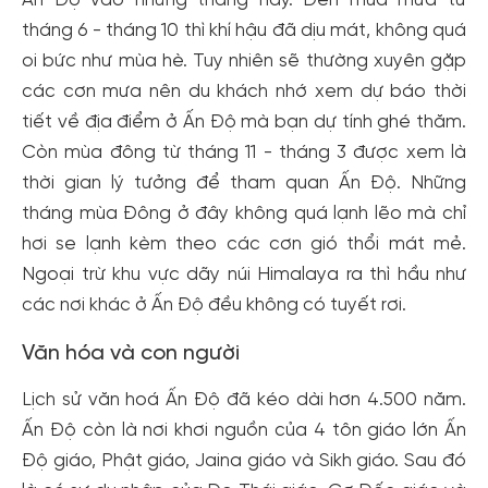
Ấn Độ vào những tháng này. Đến mùa mưa từ
tháng 6 - tháng 10 thì khí hậu đã dịu mát, không quá
oi bức như mùa hè. Tuy nhiên sẽ thường xuyên gặp
các cơn mưa nên du khách nhớ xem dự báo thời
tiết về địa điểm ở Ấn Độ mà bạn dự tính ghé thăm.
Còn mùa đông từ tháng 11 - tháng 3 được xem là
thời gian lý tưởng để tham quan Ấn Độ. Những
tháng mùa Đông ở đây không quá lạnh lẽo mà chỉ
hơi se lạnh kèm theo các cơn gió thổi mát mẻ.
Ngoại trừ khu vực dãy núi Himalaya ra thì hầu như
các nơi khác ở Ấn Độ đều không có tuyết rơi.
Văn hóa và con người
Lịch sử văn hoá Ấn Độ đã kéo dài hơn 4.500 năm.
Ấn Độ còn là nơi khơi nguồn của 4 tôn giáo lớn Ấn
Độ giáo, Phật giáo, Jaina giáo và Sikh giáo. Sau đó