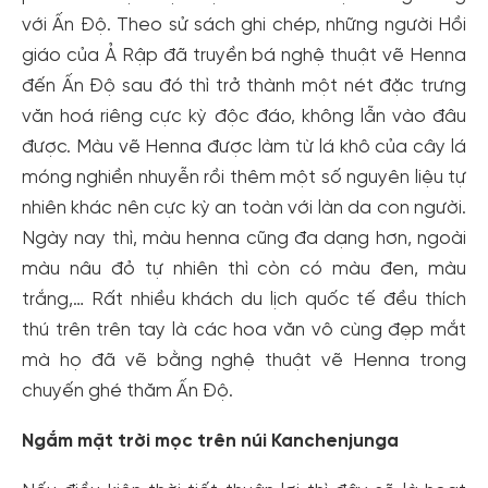
với Ấn Độ. Theo sử sách ghi chép, những người Hồi
giáo của Ả Rập đã truyền bá nghệ thuật vẽ Henna
đến Ấn Độ sau đó thì trở thành một nét đặc trưng
văn hoá riêng cực kỳ độc đáo, không lẫn vào đâu
được. Màu vẽ Henna được làm từ lá khô của cây lá
móng nghiền nhuyễn rồi thêm một số nguyên liệu tự
nhiên khác nên cực kỳ an toàn với làn da con người.
Ngày nay thì, màu henna cũng đa dạng hơn, ngoài
màu nâu đỏ tự nhiên thì còn có màu đen, màu
trắng,… Rất nhiều khách du lịch quốc tế đều thích
thú trên trên tay là các hoa văn vô cùng đẹp mắt
mà họ đã vẽ bằng nghệ thuật vẽ Henna trong
chuyến ghé thăm Ấn Độ.
Ngắm mặt trời mọc trên núi Kanchenjunga