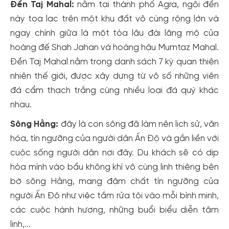
Đền Taj Mahal:
nằm tại thành phố Agra, ngôi đền
này tọa lạc trên một khu đất vô cùng rộng lớn và
ngay chính giữa là một tòa lâu đài lăng mộ của
hoàng đế Shah Jahan và hoàng hậu Mumtaz Mahal.
Đền Taj Mahal nằm trong danh sách 7 kỳ quan thiên
nhiên thế giới, được xây dựng từ vô số những viên
đá cẩm thạch trắng cùng nhiều loại đá quý khác
nhau.
Sông Hằng:
đây là con sông đã làm nên lịch sử, văn
hóa, tín ngưỡng của người dân Ấn Độ và gắn liền với
cuộc sống người dân nơi đây. Du khách sẽ có dịp
hòa mình vào bầu không khí vô cùng linh thiêng bên
bờ sông Hằng, mang đậm chất tín ngưỡng của
người Ấn Độ như việc tắm rửa tội vào mỗi bình minh,
các cuộc hành hương, những buổi biểu diễn tâm
linh,...