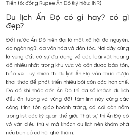
Tiền tệ: đồng Rupee Ấn Độ (ký hiệu: INR)
Du lịch Ấn Độ có gì hay? có gì
đẹp?
Đất nước Ấn Độ hiện đại là một xã hội đa nguyên,
đa ngôn ngữ, đa văn hóa và dân tộc. Nơi đây cũng
là vùng đất có sự đa dạng về các loài vật hoang
dã nhiều nhất trong khu vực và cần được bảo tồn,
bảo vệ. Tuy nhiên thì du lịch Ấn Độ vẫn chưa được
khai thác để phát triển nhiều bởi còn các hạn chế.
Do đó khi nhắc đến Ấn Độ thì đa số khách du lịch
đều ấn tượng với vùng đất tâm linh này cùng các
công trình tôn giáo hoành tráng, có cái còn nằm
trong list các kỳ quan thế giới. Thật sự thì Ấn Độ có
vô vàn điều thú vị mà khách du lịch nên khám phá
nếu bạn có cơ hội ghé thăm.