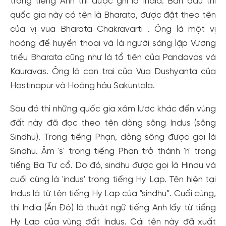
trong tiếng Anh thì được ghi là India. Ban đầu thì
quốc gia này có tên là Bharata, được đặt theo tên
của vị vua Bharata Chakravarti . Ông là một vị
hoàng đế huyền thoại và là người sáng lập Vương
triều Bharata cũng như là tổ tiên của Pandavas và
Kauravas. Ông là con trai của Vua Dushyanta của
Hastinapur và Hoàng hậu Sakuntala.
Sau đó thì những quốc gia xâm lược khác đến vùng
đất này đã đọc theo tên dòng sông Indus (sông
Sindhu). Trong tiếng Phạn, dòng sông được gọi là
Sindhu. Âm 's' trong tiếng Phạn trở thành 'h' trong
tiếng Ba Tư cổ. Do đó, sindhu được gọi là Hindu và
cuối cùng là 'indus' trong tiếng Hy Lạp. Tên hiện tại
Indus là từ tên tiếng Hy Lạp của “sindhu”. Cuối cùng,
thì India (Ấn Độ) là thuật ngữ tiếng Anh lấy từ tiếng
Hy Lạp của vùng đất Indus. Cái tên này đã xuất