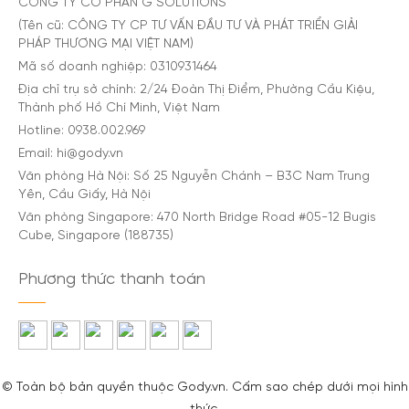
CÔNG TY CỔ PHẦN G SOLUTIONS
(Tên cũ: CÔNG TY CP TƯ VẤN ĐẦU TƯ VÀ PHÁT TRIỂN GIẢI
PHÁP THƯƠNG MẠI VIỆT NAM)
Mã số doanh nghiệp: 0310931464
Địa chỉ trụ sở chính: 2/24 Đoàn Thị Điểm, Phường Cầu Kiệu,
Thành phố Hồ Chí Minh, Việt Nam
Hotline: 0938.002.969
Email: hi@gody.vn
Văn phòng Hà Nội: Số 25 Nguyễn Chánh – B3C Nam Trung
Yên, Cầu Giấy, Hà Nội
Văn phòng Singapore: 470 North Bridge Road #05-12 Bugis
Cube, Singapore (188735)
Phương thức thanh toán
© Toàn bộ bản quyền thuộc Gody.vn. Cấm sao chép dưới mọi hình