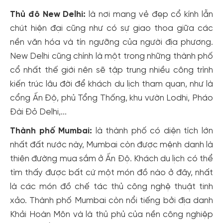
Thủ đô New Delhi:
là nơi mang vẻ đẹp cổ kính lẫn
chút hiện đại cũng như có sự giao thoa giữa các
nền văn hóa và tín ngưỡng của người địa phương.
New Delhi cũng chính là một trong những thành phố
cổ nhất thế giới nên sẽ tập trung nhiều công trình
kiến trúc lâu đời để khách du lịch tham quan, như là
cổng Ấn Độ, phủ Tổng Thống, khu vườn Lodhi, Pháo
Đài Đỏ Delhi,...
Thành phố Mumbai:
là thành phố có diện tích lớn
nhất đất nước này, Mumbai còn được mệnh danh là
thiên đường mua sắm ở Ấn Độ. Khách du lịch có thể
tìm thấy được bất cứ một món đồ nào ở đây, nhất
là các món đồ chế tác thủ công nghệ thuật tinh
xảo. Thành phố Mumbai còn nổi tiếng bởi địa danh
Khải Hoàn Môn và là thủ phủ của nền công nghiệp