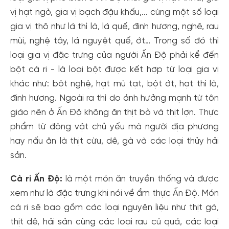
vị hạt ngò, gia vị bạch đậu khấu,... cùng một số loại
gia vị thô như lá thì là, lá quế, đinh hương, nghê, rau
mùi, nghệ tây, lá nguyệt quế, ớt… Trong số đó thì
loại gia vị đặc trưng của người Ấn Độ phải kể đến
bột cà ri - là loại bột được kết hợp từ loại gia vị
khác như: bột nghệ, hạt mù tạt, bột ớt, hạt thì là,
đinh hương. Ngoài ra thì do ảnh hưởng mạnh từ tôn
giáo nên ở Ấn Độ không ăn thịt bò và thịt lợn. Thực
phẩm từ động vật chủ yếu mà người địa phương
hay nấu ăn là thịt cừu, dê, gà và các loại thủy hải
sản.
Cà ri Ấn Độ:
là một món ăn truyền thống và được
xem như là đặc trưng khi nói về ẩm thực Ấn Độ. Món
cà ri sẽ bao gồm các loại nguyên liệu như thịt gà,
thịt dê, hải sản cùng các loại rau củ quả, các loại