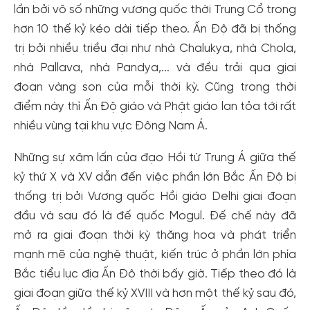
lần bởi vô số những vương quốc thời Trung Cổ trong
hơn 10 thế kỷ kéo dài tiếp theo. Ấn Độ đã bị thống
trị bởi nhiều triều đại như nhà Chalukya, nhà Chola,
nhà Pallava, nhà Pandya,... và đều trải qua giai
đoạn vàng son của mỗi thời kỳ. Cũng trong thời
điểm này thì Ấn Độ giáo và Phật giáo lan tỏa tới rất
nhiều vùng tại khu vực Đông Nam Á.
Những sự xâm lấn của đạo Hồi từ Trung Á giữa thế
kỷ thứ X và XV dẫn đến việc phần lớn Bắc Ấn Độ bị
thống trị bởi Vương quốc Hồi giáo Delhi giai đoạn
đầu và sau đó là đế quốc Mogul. Đế chế này đã
mở ra giai đoạn thời kỳ thăng hoa và phát triển
mạnh mẽ của nghệ thuật, kiến trúc ở phần lớn phía
Bắc tiểu lục địa Ấn Độ thời bấy giờ. Tiếp theo đó là
giai đoạn giữa thế kỷ XVIII và hơn một thế kỷ sau đó,