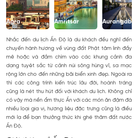
Agra
Amritsar
Aurangaba
Nhắc đến du lịch Ấn Độ là du khách đều nghĩ đến
chuyến hành hương về vùng đất Phật tâm linh đầy
mê hoặc và đắm chìm vào các khung cảnh đa
dạng tuyệt sắc từ cảnh núi sông hùng vĩ, sa mạc
rộng lớn cho đến những bãi biển xinh đẹp. Ngoài ra
thì các công trình kiến trúc lâu đời, hoành tráng
cũng là nét thu hút đối với khách du lịch. Không chỉ
có vậy mà nền ẩm thực Ấn với các món ăn đậm đà
nhiều loại gia vị, hương liệu đặc trưng cũng là điều
mới lạ để bạn thưởng thức khi ghé thăm đất nước
Ấn Độ.