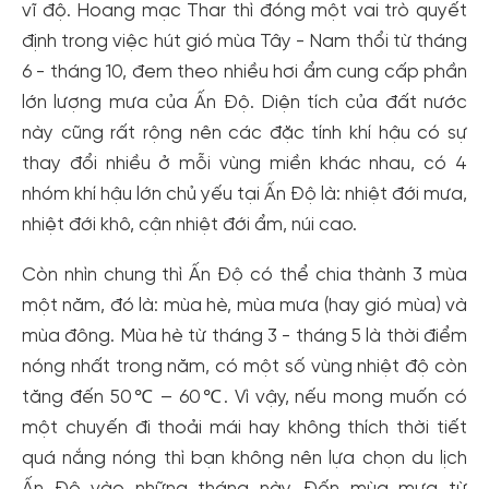
vĩ độ. Hoang mạc Thar thì đóng một vai trò quyết
định trong việc hút gió mùa Tây - Nam thổi từ tháng
6 - tháng 10, đem theo nhiều hơi ẩm cung cấp phần
lớn lượng mưa của Ấn Độ. Diện tích của đất nước
này cũng rất rộng nên các đặc tính khí hậu có sự
thay đổi nhiều ở mỗi vùng miền khác nhau, có 4
nhóm khí hậu lớn chủ yếu tại Ấn Độ là: nhiệt đới mưa,
nhiệt đới khô, cận nhiệt đới ẩm, núi cao.
Còn nhìn chung thì Ấn Độ có thể chia thành 3 mùa
một năm, đó là: mùa hè, mùa mưa (hay gió mùa) và
mùa đông. Mùa hè từ tháng 3 - tháng 5 là thời điểm
nóng nhất trong năm, có một số vùng nhiệt độ còn
tăng đến 50℃ – 60℃. Vì vậy, nếu mong muốn có
một chuyến đi thoải mái hay không thích thời tiết
quá nắng nóng thì bạn không nên lựa chọn du lịch