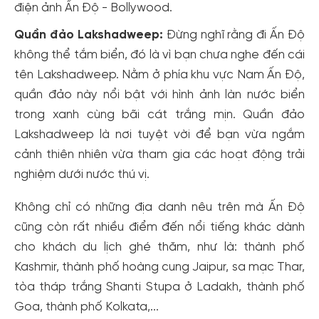
điện ảnh Ấn Độ - Bollywood.
Quần đảo Lakshadweep:
Đừng nghĩ rằng đi Ấn Độ
không thể tắm biển, đó là vì bạn chưa nghe đến cái
tên Lakshadweep. Nằm ở phía khu vực Nam Ấn Độ,
quần đảo này nổi bật với hình ảnh làn nước biển
trong xanh cùng bãi cát trắng mịn. Quần đảo
Lakshadweep là nơi tuyệt vời để bạn vừa ngắm
cảnh thiên nhiên vừa tham gia các hoạt động trải
nghiệm dưới nước thú vị.
Không chỉ có những địa danh nêu trên mà Ấn Độ
cũng còn rất nhiều điểm đến nổi tiếng khác dành
cho khách du lịch ghé thăm, như là: thành phố
Kashmir, thành phố hoàng cung Jaipur, sa mạc Thar,
tòa tháp trắng Shanti Stupa ở Ladakh, thành phố
Goa, thành phố Kolkata,...