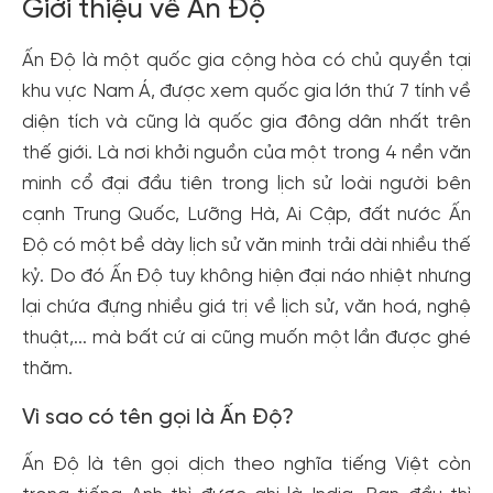
Giới thiệu về Ấn Độ
Ấn Độ là một quốc gia cộng hòa có chủ quyền tại
khu vực Nam Á, được xem quốc gia lớn thứ 7 tính về
diện tích và cũng là quốc gia đông dân nhất trên
thế giới. Là nơi khởi nguồn của một trong 4 nền văn
minh cổ đại đầu tiên trong lịch sử loài người bên
cạnh Trung Quốc, Lưỡng Hà, Ai Cập, đất nước Ấn
Độ có một bề dày lịch sử văn minh trải dài nhiều thế
kỷ. Do đó Ấn Độ tuy không hiện đại náo nhiệt nhưng
lại chứa đựng nhiều giá trị về lịch sử, văn hoá, nghệ
thuật,... mà bất cứ ai cũng muốn một lần được ghé
thăm.
Vì sao có tên gọi là Ấn Độ?
Ấn Độ là tên gọi dịch theo nghĩa tiếng Việt còn