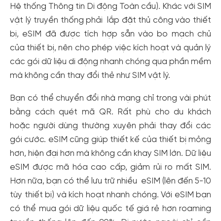
Hệ thống Thông tin Di động Toàn cầu). Khác với SIM
vật lý truyền thống phải lắp đặt thủ công vào thiết
bị, eSIM đã được tích hợp sẵn vào bo mạch chủ
của thiết bị, nên cho phép việc kích hoạt và quản lý
các gói dữ liệu di động nhanh chóng qua phần mềm
mà không cần thay đổi thẻ như SIM vật lý.
Bạn có thể chuyển đổi nhà mạng chỉ trong vài phút
bằng cách quét mã QR. Rất phù cho du khách
hoặc người dùng thường xuyên phải thay đổi các
gói cước. eSIM cũng giúp thiết kế của thiết bị mỏng
hơn, hiện đại hơn mà không cần khay SIM lớn. Dữ liệu
eSIM được mã hóa cao cấp, giảm rủi ro mất SIM.
Hơn nữa, bạn có thể lưu trữ nhiều eSIM (lên đến 5-10
tùy thiết bị) và kích hoạt nhanh chóng. Với eSIM bạn
có thể mua gói dữ liệu quốc tế giá rẻ hơn roaming