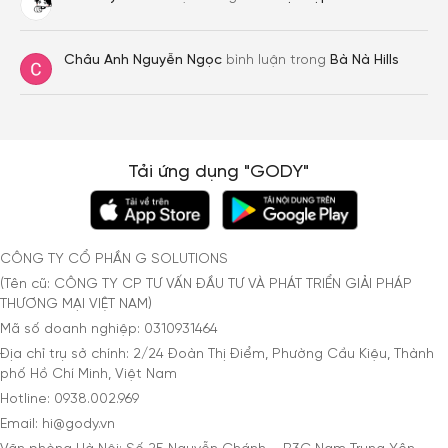
Châu Anh Nguyễn Ngọc
bình luận trong
Bà Nà Hills
Tải ứng dụng "GODY"
CÔNG TY CỔ PHẦN G SOLUTIONS
(Tên cũ: CÔNG TY CP TƯ VẤN ĐẦU TƯ VÀ PHÁT TRIỂN GIẢI PHÁP
THƯƠNG MẠI VIỆT NAM)
Mã số doanh nghiệp: 0310931464
Địa chỉ trụ sở chính: 2/24 Đoàn Thị Điểm, Phường Cầu Kiệu, Thành
phố Hồ Chí Minh, Việt Nam
Hotline: 0938.002.969
Email: hi@gody.vn