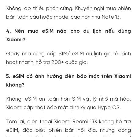
Không, do thiếu phần cứng. Khuyến nghị mua phiên
bản toàn cầu hoặc model cao hơn như Note 13.
4. Nên mua eSIM nào cho du lịch nếu dùng
Xiaomi?
Gody nhà cung cấp SIM/ eSIM du lịch giá rẻ, kích
hoạt nhanh, hỗ trợ 200+ quốc gia.
5. eSIM có ảnh hưởng đến bảo mật trên Xiaomi
không?
Không, eSIM an toàn hơn SIM vật lý nhờ mã hóa.
Xiaomi cập nhật bảo mật định kỳ qua HyperOS.
Tạo tài khoản nhanh - nhận nhiều ưu
đãi!
Tóm lại, điện thoại Xiaomi Redmi 13X không hỗ trợ
Tạo tài khoản để có thể
nhận ngay các ưu đãi
hấp dẫn
eSIM, đặc biệt phiên bản nội địa, nhưng dòng
dành cho thành viên đến từ các đối tác của Gody.vn dành