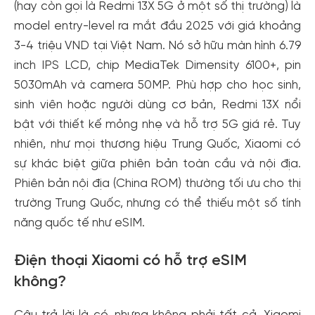
(hay còn gọi là Redmi 13X 5G ở một số thị trường) là
model entry-level ra mắt đầu 2025 với giá khoảng
3-4 triệu VND tại Việt Nam. Nó sở hữu màn hình 6.79
inch IPS LCD, chip MediaTek Dimensity 6100+, pin
5030mAh và camera 50MP. Phù hợp cho học sinh,
sinh viên hoặc người dùng cơ bản, Redmi 13X nổi
bật với thiết kế mỏng nhẹ và hỗ trợ 5G giá rẻ. Tuy
nhiên, như mọi thương hiệu Trung Quốc, Xiaomi có
sự khác biệt giữa phiên bản toàn cầu và nội địa.
Phiên bản nội địa (China ROM) thường tối ưu cho thị
trường Trung Quốc, nhưng có thể thiếu một số tính
năng quốc tế như eSIM.
Điện thoại Xiaomi có hỗ trợ eSIM
không?