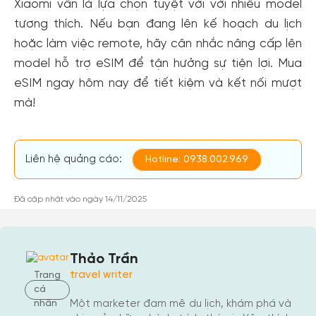
Xiaomi vẫn là lựa chọn tuyệt vời với nhiều model
cho cộng đồng.
tương thích. Nếu bạn đang lên kế hoạch du lịch
Đăng ký
hoặc làm việc remote, hãy cân nhắc nâng cấp lên
Hoặc đăng nhập bằng
model hỗ trợ eSIM để tận hưởng sự tiện lợi. Mua
Đăng nhập Facebook
Đăng nhập Google
eSIM ngay hôm nay để tiết kiệm và kết nối mượt
mà!
Liên hệ quảng cáo:
Hotline: 0938.002.969
Đã cập nhật vào ngày 14/11/2025
Thảo Trần
travel writer
Trang
cá
nhân
Một marketer đam mê du lịch, khám phá và