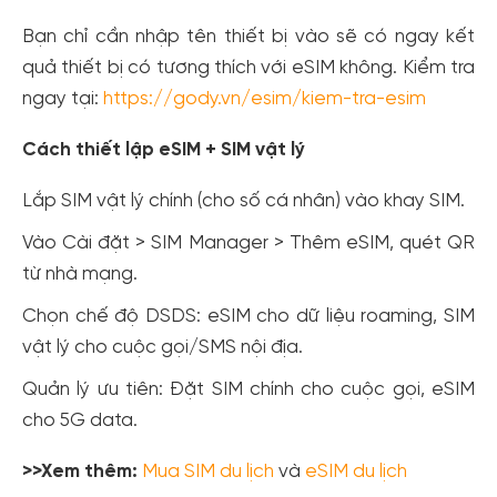
Bạn chỉ cần nhập tên thiết bị vào sẽ có ngay kết
quả thiết bị có tương thích với eSIM không. Kiểm tra
ngay tại:
https://gody.vn/esim/kiem-tra-esim
Cách thiết lập eSIM + SIM vật lý
Lắp SIM vật lý chính (cho số cá nhân) vào khay SIM.
Vào Cài đặt > SIM Manager > Thêm eSIM, quét QR
từ nhà mạng.
Chọn chế độ DSDS: eSIM cho dữ liệu roaming, SIM
vật lý cho cuộc gọi/SMS nội địa.
Quản lý ưu tiên: Đặt SIM chính cho cuộc gọi, eSIM
cho 5G data.
>>Xem thêm:
Mua SIM du lịch
và
eSIM du lịch