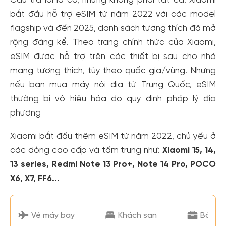
Câu trả lời là có, nhưng không phải tất cả. Xiaomi
bắt đầu hỗ trợ eSIM từ năm 2022 với các model
flagship và đến 2025, danh sách tương thích đã mở
rộng đáng kể. Theo trang chính thức của Xiaomi,
eSIM được hỗ trợ trên các thiết bị sau cho nhà
mạng tương thích, tùy theo quốc gia/vùng. Nhưng
nếu bạn mua máy nội địa từ Trung Quốc, eSIM
thường bị vô hiệu hóa do quy định pháp lý địa
phương
Xiaomi bắt đầu thêm eSIM từ năm 2022, chủ yếu ở
các dòng cao cấp và tầm trung như:
Xiaomi 15, 14,
13 series, Redmi Note 13 Pro+, Note 14 Pro, POCO
X6, X7, FF6...