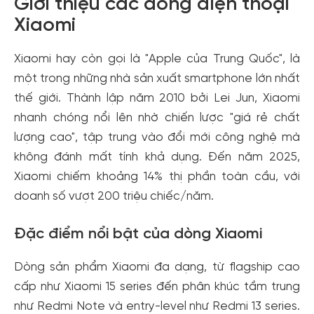
Giới thiệu các dòng điện thoại
Xiaomi
Xiaomi hay còn gọi là "Apple của Trung Quốc", là
một trong những nhà sản xuất smartphone lớn nhất
thế giới. Thành lập năm 2010 bởi Lei Jun, Xiaomi
nhanh chóng nổi lên nhờ chiến lược "giá rẻ chất
lượng cao", tập trung vào đổi mới công nghệ mà
không đánh mất tính khả dụng. Đến năm 2025,
Xiaomi chiếm khoảng 14% thị phần toàn cầu, với
doanh số vượt 200 triệu chiếc/năm.
Đặc điểm nổi bật của dòng Xiaomi
Dòng sản phẩm Xiaomi đa dạng, từ flagship cao
cấp như Xiaomi 15 series đến phân khúc tầm trung
như Redmi Note và entry-level như Redmi 13 series.