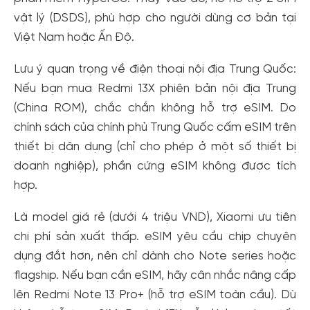
vật lý (DSDS), phù hợp cho người dùng cơ bản tại
Việt Nam hoặc Ấn Độ.
Lưu ý quan trọng về điện thoại nội địa Trung Quốc:
Nếu bạn mua Redmi 13X phiên bản nội địa Trung
(China ROM), chắc chắn không hỗ trợ eSIM. Do
chính sách của chính phủ Trung Quốc cấm eSIM trên
thiết bị dân dụng (chỉ cho phép ở một số thiết bị
doanh nghiệp), phần cứng eSIM không được tích
hợp.
Là model giá rẻ (dưới 4 triệu VND), Xiaomi ưu tiên
chi phí sản xuất thấp. eSIM yêu cầu chip chuyên
dụng đắt hơn, nên chỉ dành cho Note series hoặc
flagship. Nếu bạn cần eSIM, hãy cân nhắc nâng cấp
lên Redmi Note 13 Pro+ (hỗ trợ eSIM toàn cầu). Dù