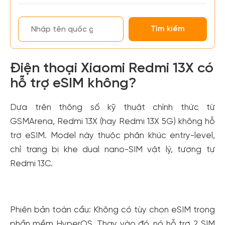
Điện thoại Xiaomi Redmi 13X có
hỗ trợ eSIM không?
Dựa trên thông số kỹ thuật chính thức từ
GSMArena, Redmi 13X (hay Redmi 13X 5G) không hỗ
trợ eSIM. Model này thuộc phân khúc entry-level,
chỉ trang bị khe dual nano-SIM vật lý, tương tự
Redmi 13C.
Phiên bản toàn cầu: Không có tùy chọn eSIM trong
phần mềm HyperOS. Thay vào đó, nó hỗ trợ 2 SIM