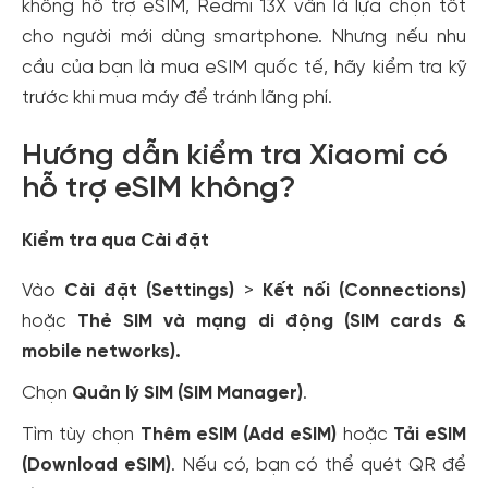
không hỗ trợ eSIM, Redmi 13X vẫn là lựa chọn tốt
cho người mới dùng smartphone. Nhưng nếu nhu
cầu của bạn là mua eSIM quốc tế, hãy kiểm tra kỹ
trước khi mua máy để tránh lãng phí.
Hướng dẫn kiểm tra Xiaomi có
hỗ trợ eSIM không?
Kiểm tra qua Cài đặt
Vào
Cài đặt (Settings)
>
Kết nối (Connections)
hoặc
Thẻ SIM và mạng di động (SIM cards &
mobile networks).
Chọn
Quản lý SIM (SIM Manager)
.
Tìm tùy chọn
Thêm eSIM (Add eSIM)
hoặc
Tải eSIM
(Download eSIM)
. Nếu có, bạn có thể quét QR để