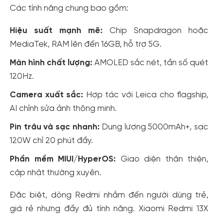
Các tính năng chung bao gồm:
Hiệu suất mạnh mẽ:
Chip Snapdragon hoặc
MediaTek, RAM lên đến 16GB, hỗ trợ 5G.
Màn hình chất lượng:
AMOLED sắc nét, tần số quét
120Hz.
Camera xuất sắc:
Hợp tác với Leica cho flagship,
AI chỉnh sửa ảnh thông minh.
Pin trâu và sạc nhanh:
Dung lượng 5000mAh+, sạc
120W chỉ 20 phút đầy.
Phần mềm MIUI/HyperOS:
Giao diện thân thiện,
cập nhật thường xuyên.
Đặc biệt, dòng Redmi nhắm đến người dùng trẻ,
giá rẻ nhưng đầy đủ tính năng. Xiaomi Redmi 13X