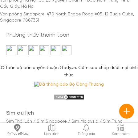
Văn phòng Hà Nội: Số 25 Nguyễn Chánh – B3C Nam Trung Yên,
Cầu Giấy, Hà Nội
Văn phòng Singapore: 470 North Bridge Road #05-12 Bugis Cube,
Singapore (188735)
Phương thức thanh toán
© Toàn bộ bản quyền thuộc Gody.vn. Cấm sao chép dưới mọi hình
thức.
Sim du lịch
Sim Thái Lan
/
Sim Singapore
/
Sim Malaysia
/
Sim Trung
Quốc
/
Sim Đài Loan
/
Sim Hàn Quốc
/
Sim Nhật Bản
/
Sim
Châu Âu
/
Sim Ấn Độ
/
Sim Mỹ
MyTravelMap
Lịch trình
Thông báo
Xem thêm