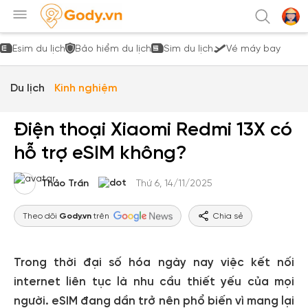
Esim du lịch
Bảo hiểm du lịch
Sim du lịch
Vé máy bay
Du lịch
Kinh nghiệm
Điện thoại Xiaomi Redmi 13X có
hỗ trợ eSIM không?
Thảo Trần
Thứ 6, 14/11/2025
Theo dõi
Gody.vn
trên
Chia sẻ
Trong thời đại số hóa ngày nay việc kết nối
internet liên tục là nhu cầu thiết yếu của mọi
người. eSIM đang dần trở nên phổ biến vì mang lại