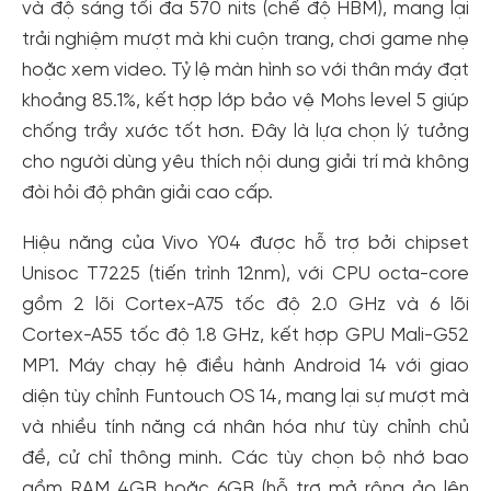
và độ sáng tối đa 570 nits (chế độ HBM), mang lại
trải nghiệm mượt mà khi cuộn trang, chơi game nhẹ
hoặc xem video. Tỷ lệ màn hình so với thân máy đạt
khoảng 85.1%, kết hợp lớp bảo vệ Mohs level 5 giúp
chống trầy xước tốt hơn. Đây là lựa chọn lý tưởng
cho người dùng yêu thích nội dung giải trí mà không
đòi hỏi độ phân giải cao cấp.
Hiệu năng của Vivo Y04 được hỗ trợ bởi chipset
Unisoc T7225 (tiến trình 12nm), với CPU octa-core
gồm 2 lõi Cortex-A75 tốc độ 2.0 GHz và 6 lõi
Cortex-A55 tốc độ 1.8 GHz, kết hợp GPU Mali-G52
MP1. Máy chạy hệ điều hành Android 14 với giao
diện tùy chỉnh Funtouch OS 14, mang lại sự mượt mà
và nhiều tính năng cá nhân hóa như tùy chỉnh chủ
đề, cử chỉ thông minh. Các tùy chọn bộ nhớ bao
gồm RAM 4GB hoặc 6GB (hỗ trợ mở rộng ảo lên