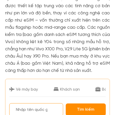
được thiết kế tập trung vào các tính năng cơ bản
như pin lớn và độ bền, thay vì các công nghệ cao
cấp như eSIM – vốn thường chỉ xuất hiện trên các
mẫu flagship hoặc mid-range cao cấp. Các nguồn
kiểm tra (bao gồm danh sách eSIM tương thích của
Vivo) không liệt kê Y04 trong số những mẫu hỗ trợ,
chẳng hạn như Vivo X100 Pro, V29 Lite 5G (phiên bản
châu Âu) hay X90 Pro. Nếu bạn mua máy ở khu vực
châu Á (bao gồm Việt Nam), khả năng hỗ trợ eSIM
càng thấp hơn do hạn chế từ nhà sản xuất.