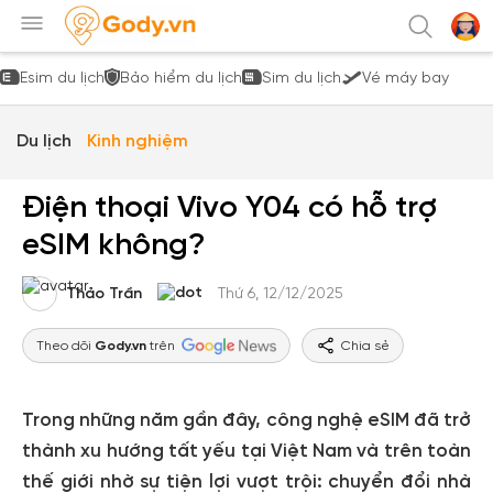
Esim du lịch
Bảo hiểm du lịch
Sim du lịch
Vé máy bay
Du lịch
Kinh nghiệm
Điện thoại Vivo Y04 có hỗ trợ
eSIM không?
Thảo Trần
Thứ 6, 12/12/2025
Theo dõi
Gody.vn
trên
Chia sẻ
Trong những năm gần đây, công nghệ eSIM đã trở
thành xu hướng tất yếu tại Việt Nam và trên toàn
thế giới nhờ sự tiện lợi vượt trội: chuyển đổi nhà