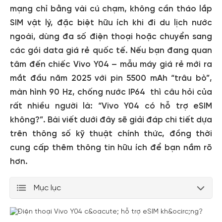
mạng chỉ bằng vài cú chạm, không cần tháo lắp
SIM vật lý, đặc biệt hữu ích khi đi du lịch nước
ngoài, dùng đa số điện thoại hoặc chuyển sang
các gói data giá rẻ quốc tế. Nếu bạn đang quan
tâm đến chiếc Vivo Y04 – mẫu máy giá rẻ mới ra
mắt đầu năm 2025 với pin 5500 mAh “trâu bò”,
màn hình 90 Hz, chống nước IP64 thì câu hỏi của
rất nhiều người là: “Vivo Y04 có hỗ trợ eSIM
không?”. Bài viết dưới đây sẽ giải đáp chi tiết dựa
trên thông số kỹ thuật chính thức, đồng thời
cung cấp thêm thông tin hữu ích để bạn nắm rõ
hơn.
Mục lục