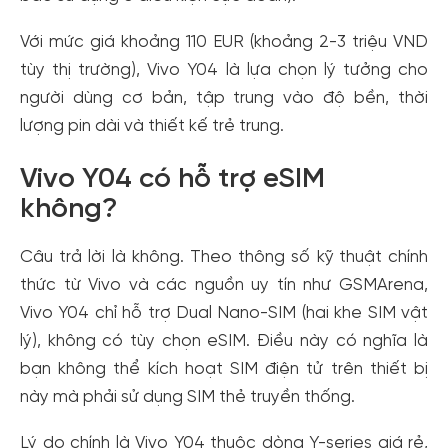
Với mức giá khoảng 110 EUR (khoảng 2-3 triệu VND
tùy thị trường), Vivo Y04 là lựa chọn lý tưởng cho
người dùng cơ bản, tập trung vào độ bền, thời
lượng pin dài và thiết kế trẻ trung.
Vivo Y04 có hỗ trợ eSIM
không?
Câu trả lời là không. Theo thông số kỹ thuật chính
thức từ Vivo và các nguồn uy tín như GSMArena,
Vivo Y04 chỉ hỗ trợ Dual Nano-SIM (hai khe SIM vật
lý), không có tùy chọn eSIM. Điều này có nghĩa là
bạn không thể kích hoạt SIM điện tử trên thiết bị
này mà phải sử dụng SIM thẻ truyền thống.
Lý do chính là Vivo Y04 thuộc dòng Y-series giá rẻ,