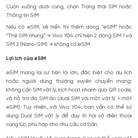
Cuộn xuống dưới cùng, chọn Trạng thái SIM hoặc
Thông tin SIM
Nếu có eSIM, sẽ hiển thị thêm dòng “eSIM” hoặc
“Thẻ SIM nhúng” → Vivo Y04 chỉ hiện 2 dòng SIM 1 và
SIM 2 (Nano-SIM) → không có eSIM
Lợi ích của eSIM
eSIM mang lại sự tiện lợi lớn, đặc biệt cho du lịch
hoặc người dùng thường xuyên chuyển mạng:
không cần SIM vật lý, kích hoạt nhanh qua QR code,
và hỗ trợ đa SIM ảo (dual SIM với một vật lý + một
eSIM). Tuy nhiên, với Vivo Y04, bạn vẫn có thể sử
dụng Dual SIM vật lý để duy trì hai số điện thoại
cùng lúc, phù hợp cho nhu cầu cơ bản.