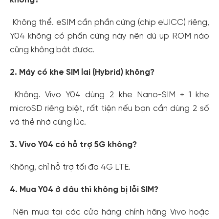
Không thể. eSIM cần phần cứng (chip eUICC) riêng,
Y04 không có phần cứng này nên dù up ROM nào
cũng không bật được.
2. Máy có khe SIM lai (Hybrid) không?
Không. Vivo Y04 dùng 2 khe Nano-SIM + 1 khe
microSD riêng biệt, rất tiện nếu bạn cần dùng 2 số
và thẻ nhớ cùng lúc.
3. Vivo Y04 có hỗ trợ 5G không?
Không, chỉ hỗ trợ tối đa 4G LTE.
4. Mua Y04 ở đâu thì không bị lỗi SIM?
Nên mua tại các cửa hàng chính hãng Vivo hoặc