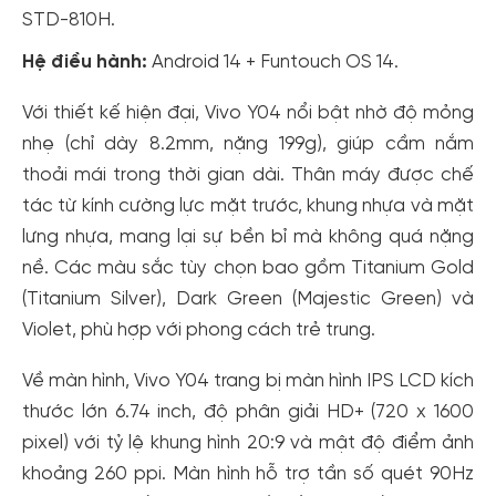
STD-810H.
Hệ điều hành:
Android 14 + Funtouch OS 14.
Với thiết kế hiện đại, Vivo Y04 nổi bật nhờ độ mỏng
nhẹ (chỉ dày 8.2mm, nặng 199g), giúp cầm nắm
thoải mái trong thời gian dài. Thân máy được chế
tác từ kính cường lực mặt trước, khung nhựa và mặt
lưng nhựa, mang lại sự bền bỉ mà không quá nặng
nề. Các màu sắc tùy chọn bao gồm Titanium Gold
(Titanium Silver), Dark Green (Majestic Green) và
Violet, phù hợp với phong cách trẻ trung.
Về màn hình, Vivo Y04 trang bị màn hình IPS LCD kích
thước lớn 6.74 inch, độ phân giải HD+ (720 x 1600
pixel) với tỷ lệ khung hình 20:9 và mật độ điểm ảnh
khoảng 260 ppi. Màn hình hỗ trợ tần số quét 90Hz