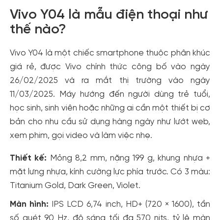
Vivo Y04 là mẫu điện thoại như
thế nào?
Vivo Y04 là một chiếc smartphone thuộc phân khúc
giá rẻ, được Vivo chính thức công bố vào ngày
26/02/2025 và ra mắt thị trường vào ngày
11/03/2025. Máy hướng đến người dùng trẻ tuổi,
học sinh, sinh viên hoặc những ai cần một thiết bị cơ
bản cho nhu cầu sử dụng hàng ngày như lướt web,
xem phim, gọi video và làm việc nhẹ.
Thiết kế:
Mỏng 8,2 mm, nặng 199 g, khung nhựa +
mặt lưng nhựa, kính cường lực phía trước. Có 3 màu:
Titanium Gold, Dark Green, Violet.
Màn hình:
IPS LCD 6,74 inch, HD+ (720 × 1600), tần
số quét 90 Hz, độ sáng tối đa 570 nits, tỷ lệ màn