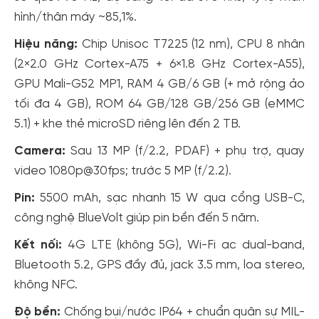
hình/thân máy ~85,1%.
Hiệu năng:
Chip Unisoc T7225 (12 nm), CPU 8 nhân
(2×2.0 GHz Cortex-A75 + 6×1.8 GHz Cortex-A55),
GPU Mali-G52 MP1, RAM 4 GB/6 GB (+ mở rộng ảo
tối đa 4 GB), ROM 64 GB/128 GB/256 GB (eMMC
5.1) + khe thẻ microSD riêng lên đến 2 TB.
Camera:
Sau 13 MP (f/2.2, PDAF) + phụ trợ, quay
video 1080p@30fps; trước 5 MP (f/2.2).
Pin:
5500 mAh, sạc nhanh 15 W qua cổng USB-C,
công nghệ BlueVolt giúp pin bền đến 5 năm.
Kết nối:
4G LTE (không 5G), Wi-Fi ac dual-band,
Bluetooth 5.2, GPS đầy đủ, jack 3.5 mm, loa stereo,
không NFC.
Độ bền:
Chống bụi/nước IP64 + chuẩn quân sự MIL-