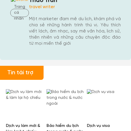
Thảo Trần
travel writer
Trang
cá
nhân
Một marketer đam mê du lịch, khám phá và
chia sẻ những hành trình thú vị. Yêu thích
viết lách, âm nhạc, say mê văn hóa, lịch sử,
thiên nhiên và những câu chuyện độc đáo
từ mọi miền thế giới
Tin tài trợ
Tạo tài khoản nhanh - nhận nhiều ưu
đãi!
Tạo tài khoản để có thể
nhận ngay các ưu đãi
hấp dẫn
dành cho thành viên đến từ các đối tác của Gody.vn dành
cho cộng đồng.
Dịch vụ làm mới &
Bảo hiểm du lịch
Dịch vụ visa
Đăng ký