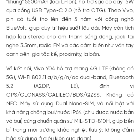
"khủng" 5500mAh (loại Li-Ion), hỗ trợ sạc có dây 15W
qua cổng USB Type-C 2.0 (hỗ trợ OTG). Theo Vivo,
pin có tuổi thọ lên đến 5 năm với công nghệ
BlueVolt, giúp duy trì hiệu suất lâu dài. Máy còn tích
hợp loa stereo cho âm thanh sống động, jack tai
nghe 3.5mm, radio FM và các cảm biến như vân tay
cạnh bên, gia tốc kế, proximity, la bàn.
Về kết nối, Vivo Y04 hỗ trợ mạng 4G LTE (không có
5G), Wi-Fi 802.11 a/b/g/n/ac dual-band, Bluetooth
5.2 (A2DP, LE), định vị
GPS/GLONASS/GALILEO/BDS/QZSS. Không có
NFC. Máy sử dụng Dual Nano-SIM, và nổi bật với
khả năng chống bụi/nước IP64 (chịu được nước bắn
và bụi) cùng chuẩn quân sự MIL-STD-810H, giúp bền
bỉ trong môi trường khắc nghiệt (lưu ý: không đảm
bảo sử dụng ở điều kiện cực đoan).