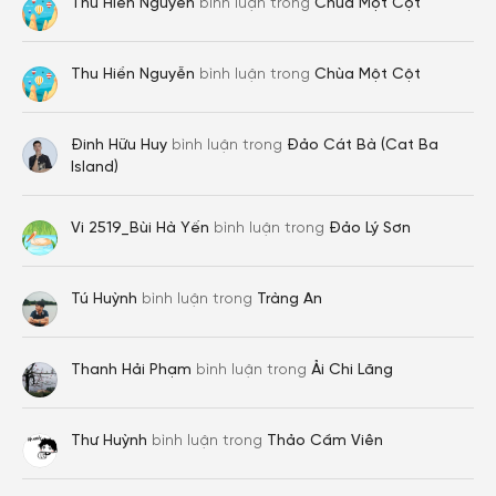
Thu Hiền Nguyễn
bình luận trong
Chùa Một Cột
Thu Hiền Nguyễn
bình luận trong
Chùa Một Cột
Đinh Hữu Huy
bình luận trong
Đảo Cát Bà (Cat Ba
Island)
Vi 2519_Bùi Hà Yến
bình luận trong
Đảo Lý Sơn
Tú Huỳnh
bình luận trong
Tràng An
Thanh Hải Phạm
bình luận trong
Ải Chi Lăng
Thư Huỳnh
bình luận trong
Thảo Cầm Viên