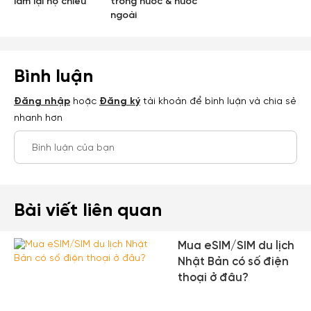
làm lại hộ chiếu
trong nước & nước
ngoài
Hoặc đăng nhập bằng
Đăng nhập Facebook
Đăng nhập Google
Bình luận
Đăng nhập
hoặc
Đăng ký
tài khoản để bình luận và chia sẻ
nhanh hơn
Bình luận của bạn
Bài viết liên quan
Mua eSIM/SIM du lịch
Nhật Bản có số điện
thoại ở đâu?