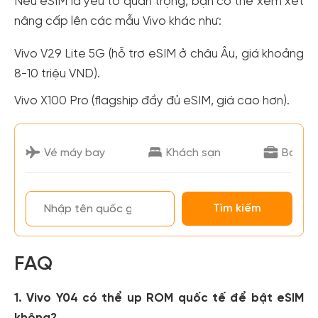
Nếu eSIM là yếu tố quan trọng, bạn có thể xem xét
nâng cấp lên các mẫu Vivo khác như:
Vivo V29 Lite 5G (hỗ trợ eSIM ở châu Âu, giá khoảng
8-10 triệu VND).
Vivo X100 Pro (flagship đầy đủ eSIM, giá cao hơn).
FAQ
1. Vivo Y04 có thể up ROM quốc tế để bật eSIM
không?