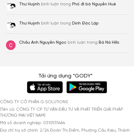
Thư Huỳnh
bình luận trong
Phố đi bộ Nguyễn Huệ
Thư Huỳnh
bình luận trong
Dinh Độc Lập
Châu Anh Nguyễn Ngọc
bình luận trong
Bà Nà Hills
Tải ứng dụng "GODY"
CÔNG TY CỔ PHẦN G SOLUTIONS
(Tên cũ: CÔNG TY CP TƯ VẤN ĐẦU TƯ VÀ PHÁT TRIỂN GIẢI PHÁP
THƯƠNG MẠI VIỆT NAM)
Mã số doanh nghiệp: 0310931464
Địa chỉ trụ sở chính: 2/24 Đoàn Thị Điểm, Phường Cầu Kiệu, Thành