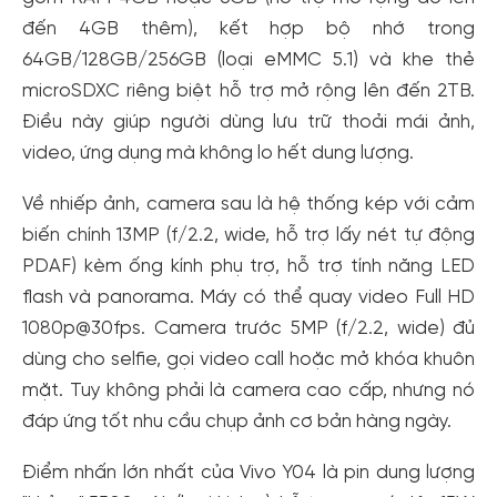
đến 4GB thêm), kết hợp bộ nhớ trong
64GB/128GB/256GB (loại eMMC 5.1) và khe thẻ
microSDXC riêng biệt hỗ trợ mở rộng lên đến 2TB.
Điều này giúp người dùng lưu trữ thoải mái ảnh,
video, ứng dụng mà không lo hết dung lượng.
Về nhiếp ảnh, camera sau là hệ thống kép với cảm
biến chính 13MP (f/2.2, wide, hỗ trợ lấy nét tự động
PDAF) kèm ống kính phụ trợ, hỗ trợ tính năng LED
flash và panorama. Máy có thể quay video Full HD
1080p@30fps. Camera trước 5MP (f/2.2, wide) đủ
dùng cho selfie, gọi video call hoặc mở khóa khuôn
mặt. Tuy không phải là camera cao cấp, nhưng nó
đáp ứng tốt nhu cầu chụp ảnh cơ bản hàng ngày.
Điểm nhấn lớn nhất của Vivo Y04 là pin dung lượng