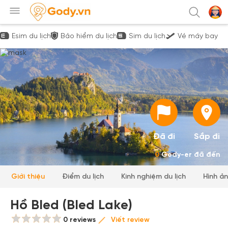
Esim du lịch
Bảo hiểm du lịch
Sim du lịch
Vé máy bay
Đã đi
Sắp đi
0
Gody-er đã đến
Giới thiệu
Điểm du lịch
Kinh nghiệm du lịch
Hình ả
Hồ Bled (Bled Lake)
0 reviews
Viết review