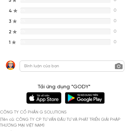
5
0
4
0%
0
3
0%
0
2
0%
0
1
0%
Tải ứng dụng "GODY"
CÔNG TY CỔ PHẦN G SOLUTIONS
(Tên cũ: CÔNG TY CP TƯ VẤN ĐẦU TƯ VÀ PHÁT TRIỂN GIẢI PHÁP
THƯƠNG MẠI VIỆT NAM)