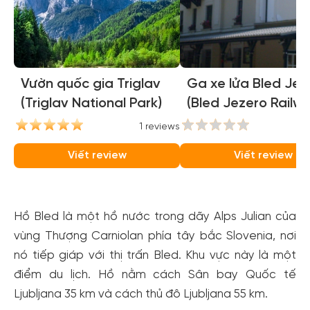
Vườn quốc gia Triglav
Ga xe lửa Bled Jez
(Triglav National Park)
(Bled Jezero Railw
Station)
1 reviews
0
Viết review
Viết review
Hồ Bled là một hồ nước trong dãy Alps Julian của
vùng Thượng Carniolan phía tây bắc Slovenia, nơi
nó tiếp giáp với thị trấn Bled. Khu vực này là một
điểm du lịch. Hồ nằm cách Sân bay Quốc tế
Ljubljana 35 km và cách thủ đô Ljubljana 55 km.