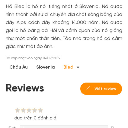
Hồ Bled là hồ nổi tiếng nhất ở Slovenia. Nó được
hình thành bởi sự di chuyển địa chất sông băng của
dãy Alps cách đây khoảng 14.000 năm. Nó được
gọi là hồ băng đá Hồi và cảnh quan của nó giống
như một chốn thần tiên. Tòa nhà trong hồ có cảm
giác như một ảo ảnh.
Tạo tài khoản nhanh - nhận nhiều ưu
Đã cập nhật vào ngày 14/09/2019
đãi!
Châu Âu
Slovenia
Bled
Tạo tài khoản để có thể
nhận ngay các ưu đãi
hấp dẫn
dành cho thành viên đến từ các đối tác của Gody.vn dành
cho cộng đồng.
Reviews
Viết review
Đăng ký
Hoặc đăng nhập bằng
Đăng nhập Facebook
Đăng nhập Google
dựa trên 0 đánh giá
0
0%