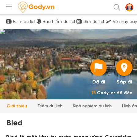
Esim du lịch
Bảo hiểm du lịch
Sim du lịch
Vé máy bay
Đã đi
Sắp đi
13
Gody-er đã đến
Giới thiệu
Điểm du lịch
Kinh nghiệm du lịch
Hình ả
Bled