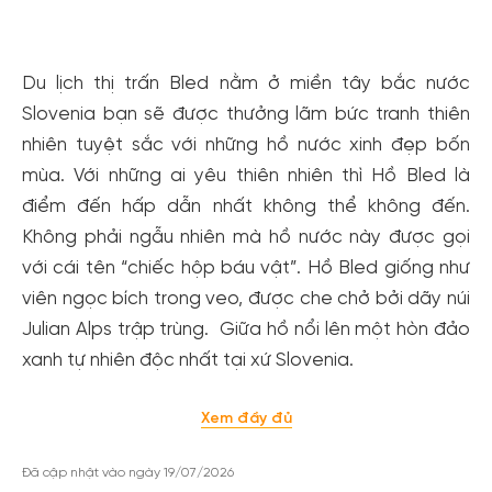
Xem tất cả ảnh
Du lịch thị trấn Bled nằm ở miền tây bắc nước
Slovenia bạn sẽ được thưởng lãm bức tranh thiên
nhiên tuyệt sắc với những hồ nước xinh đẹp bốn
mùa. Với những ai yêu thiên nhiên thì Hồ Bled là
điểm đến hấp dẫn nhất không thể không đến.
Không phải ngẫu nhiên mà hồ nước này được gọi
với cái tên “chiếc hộp báu vật”. Hồ Bled giống như
viên ngọc bích trong veo, được che chở bởi dãy núi
Julian Alps trập trùng. Giữa hồ nổi lên một hòn đảo
xanh tự nhiên độc nhất tại xứ Slovenia.
Xem đầy đủ
Đã cập nhật vào ngày 19/07/2026