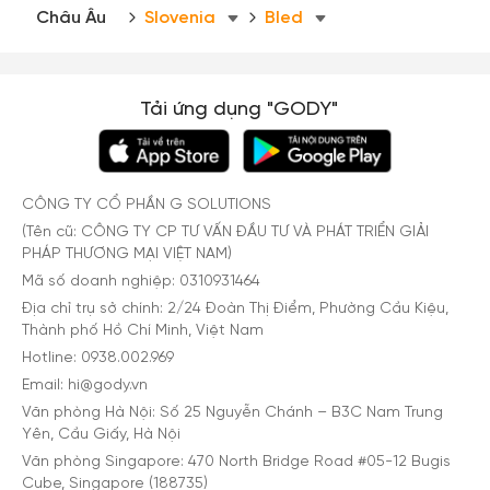
Châu Âu
Slovenia
Bled
Tải ứng dụng "GODY"
CÔNG TY CỔ PHẦN G SOLUTIONS
(Tên cũ: CÔNG TY CP TƯ VẤN ĐẦU TƯ VÀ PHÁT TRIỂN GIẢI
PHÁP THƯƠNG MẠI VIỆT NAM)
Mã số doanh nghiệp: 0310931464
Địa chỉ trụ sở chính: 2/24 Đoàn Thị Điểm, Phường Cầu Kiệu,
Thành phố Hồ Chí Minh, Việt Nam
Hotline: 0938.002.969
Email: hi@gody.vn
Văn phòng Hà Nội: Số 25 Nguyễn Chánh – B3C Nam Trung
Yên, Cầu Giấy, Hà Nội
Văn phòng Singapore: 470 North Bridge Road #05-12 Bugis
Cube, Singapore (188735)