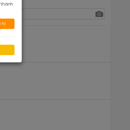
 thành
 ký