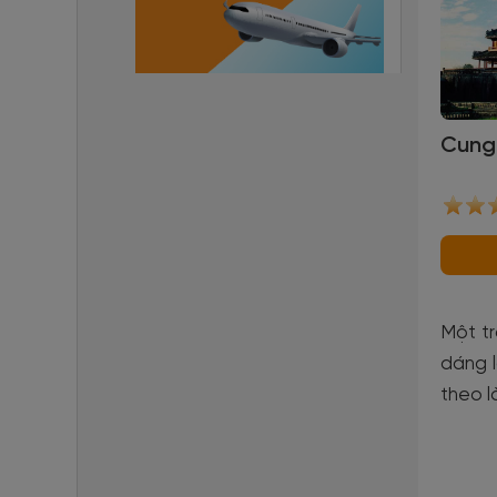
Cung
Một t
dáng l
theo l