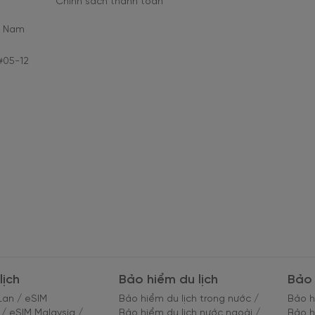
Chính sách thanh toán
C Nam
#05-12
lịch
Bảo hiểm du lịch
Bảo 
Lan
/
eSIM
Bảo hiểm du lịch trong nước
/
Bảo h
/
eSIM Malaysia
/
Bảo hiểm du lịch nước ngoài
/
Bảo h