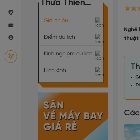
Thừa Thiên
Huế
Giới thiệu
Nghề 
Điểm du lịch
thuật
Kinh nghiệm du lịch
Th
Hình ảnh
Gi
Đị
Các