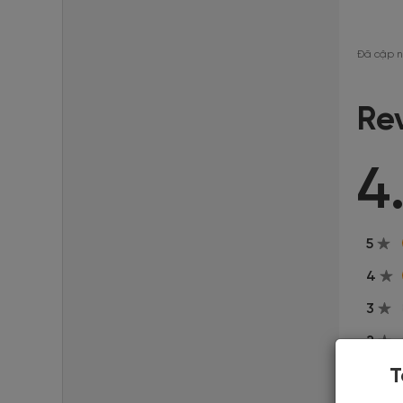
Đã cập n
Re
4
5
4
3
2
T
1