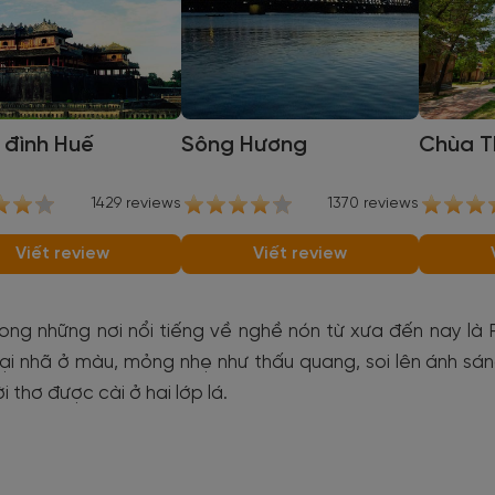
 đình Huế
Sông Hương
Chùa T
1429 reviews
1370 reviews
Viết review
Viết review
rong những nơi nổi tiếng về nghề nón từ xưa đến nay l
ại nhã ở màu, mỏng nhẹ như thấu quang, soi lên ánh sá
ời thơ được cài ở hai lớp lá.