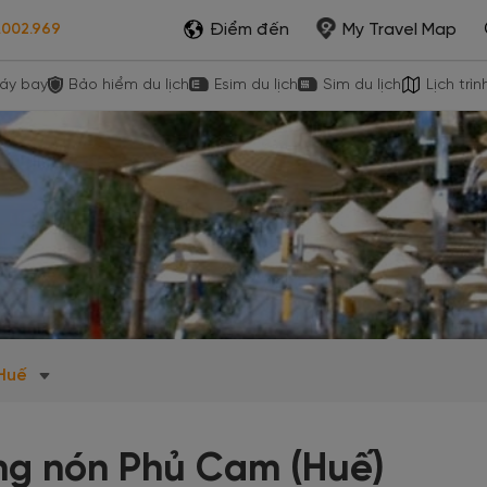
Điểm đến
My Travel Map
.002.969
áy bay
Bảo hiểm du lịch
Esim du lịch
Sim du lịch
Lịch trìn
 Huế
ng nón Phủ Cam (Huế)