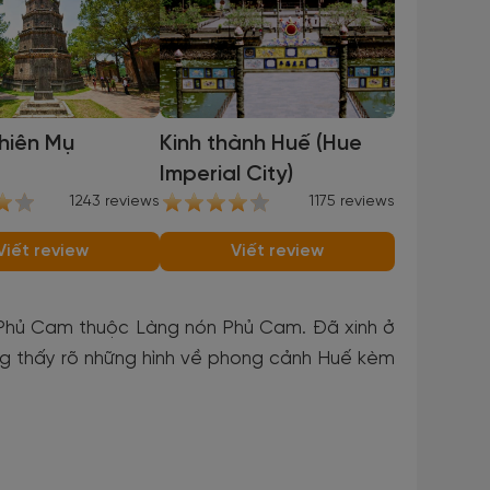
hiên Mụ
Kinh thành Huế (Hue
Imperial City)
1243 reviews
1175 reviews
Viết review
Viết review
à Phủ Cam thuộc Làng nón Phủ Cam. Đã xinh ở
ng thấy rõ những hình về phong cảnh Huế kèm