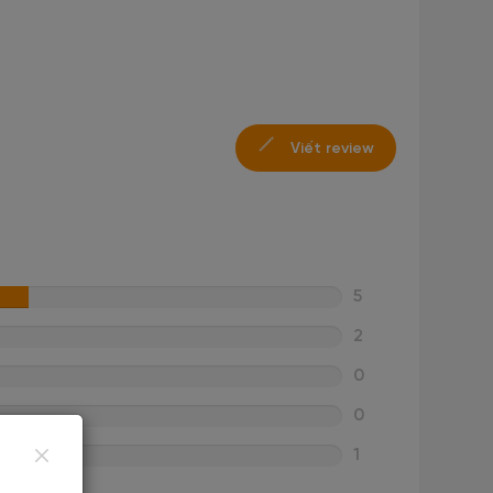
Viết review
5
2
0
0
1