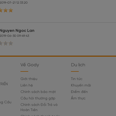
2019-07-21 12:33:20
Nguyen Ngoc Lan
2019-06-30 09:49:43
Về Gody
Du lịch
Giới thiệu
Tin tức
TRIỂN
Liên hệ
Khuyến mãi
Chính sách bảo mật
Điểm đến
Câu hỏi thường gặp
Ẩm thực
ờng Cầu
Chính sách Đổi Trả và
Hoàn Tiền