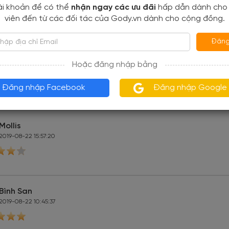
ài khoản để có thể
nhận ngay các ưu đãi
hấp dẫn dành cho
viên đến từ các đối tác của Gody.vn dành cho cộng đồng.
Đăng
Tuấn
Hoặc đăng nhập bằng
2019-09-05 16:43:22
Đăng nhập Facebook
Đăng nhập Google
Mollis
2019-08-22 15:57:20
Bình San
2019-08-22 10:45:37