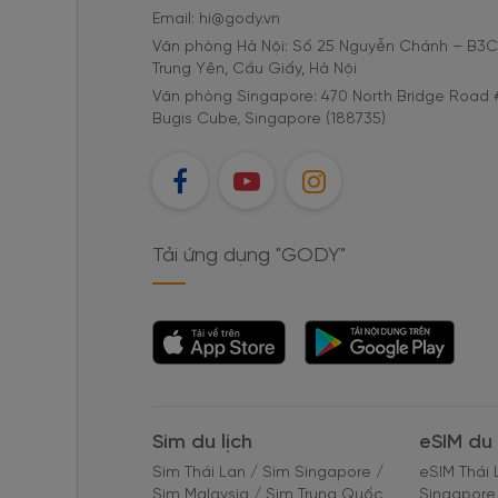
Email: hi@gody.vn
Văn phòng Hà Nội: Số 25 Nguyễn Chánh – B3
Trung Yên, Cầu Giấy, Hà Nội
Văn phòng Singapore: 470 North Bridge Road 
Bugis Cube, Singapore (188735)
FB
YT
IG
Tải ứng dụng "GODY"
Tải ứng dụng
Tải ứng dụng
"GODY"
"GODY"
Sim du lịch
eSIM du 
Sim Thái Lan
/
Sim Singapore
/
eSIM Thái 
Sim Malaysia
/
Sim Trung Quốc
Singapore