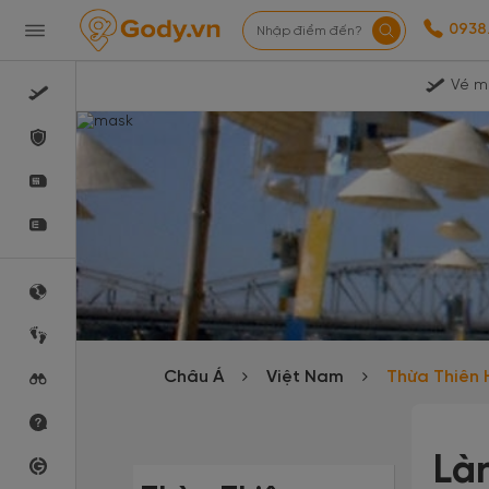
0938
Nhập điểm đến?
Vé m
Châu Á
Việt Nam
Thừa Thiên
Là