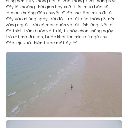
cũng nên lưu ý không nên đi vào tháng 7 và tháng 8 vì
đây là khoảng thời gian hay xuất hiện mưa bão sẽ
làm ảnh hưởng đến chuyến đi đó nhe. Bọn mình đi tới
đây vào những ngày trời đột trở rét của tháng 3, nên
vắng người, trời có màu buồn và rất tĩnh lặng. Nếu ai
đó thích trầm buồn và tự kĩ, thì hãy chọn những ngày
trở rét mà đi nhen, bước khỏi tàu mình cứ ngỡ như
đảo jeju xuất hiện trước mặt ấy. ^^