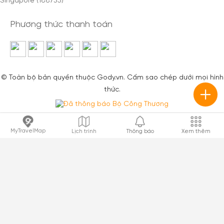
Singapore (188735)
Phương thức thanh toán
© Toàn bộ bản quyền thuộc Gody.vn. Cấm sao chép dưới mọi hình
thức.
MyTravelMap
Lịch trình
Thông báo
Xem thêm
Sim du lịch
Sim Thái Lan
/
Sim Singapore
/
Sim Malaysia
/
Sim Trung
Quốc
/
Sim Đài Loan
/
Sim Hàn Quốc
/
Sim Nhật Bản
/
Sim
Châu Âu
/
Sim Ấn Độ
/
Sim Mỹ
eSIM du lịch
eSIM Thái Lan
/
eSIM Singapore
/
eSIM Malaysia
/
eSIM Trung