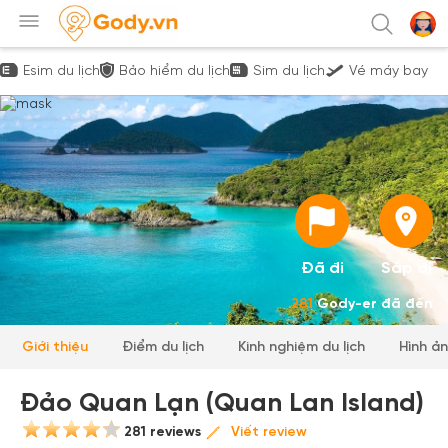
Esim du lịch
Bảo hiểm du lịch
Sim du lịch
Vé máy bay
Đã đi
Sắp đi
281
Gody-er đã đến
Giới thiệu
Điểm du lịch
Kinh nghiệm du lịch
Hình ả
Đảo Quan Lạn (Quan Lan Island)
281 reviews
Viết review