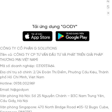
4
5
»
Tải ứng dụng "GODY"
CÔNG TY CỔ PHẦN G SOLUTIONS
(Tên cũ: CÔNG TY CP TƯ VẤN ĐẦU TƯ VÀ PHÁT TRIỂN GIẢI PHÁP
THƯƠNG MẠI VIỆT NAM)
Mã số doanh nghiệp: 0310931464
Địa chỉ trụ sở chính: 2/24 Đoàn Thị Điểm, Phường Cầu Kiệu, Thành
phố Hồ Chí Minh, Việt Nam
Hotline: 0938.002.969
Email: hi@gody.vn
Văn phòng Hà Nội: Số 25 Nguyễn Chánh – B3C Nam Trung Yên,
Cầu Giấy, Hà Nội
Văn phòng Singapore: 470 North Bridge Road #05-12 Bugis Cube,