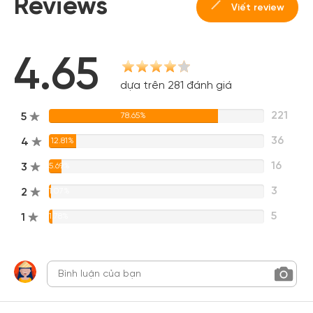
Reviews
Viết review
4.65
dựa trên 281 đánh giá
221
5
78.65%
36
4
12.81%
16
3
5.69%
3
2
1.07%
5
1
1.78%