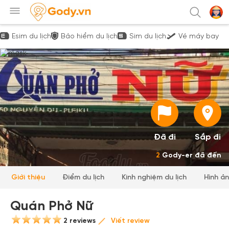
Esim du lịch
Bảo hiểm du lịch
Sim du lịch
Vé máy bay
Đã đi
Sắp đi
2
Gody-er đã đến
Giới thiệu
Điểm du lịch
Kinh nghiệm du lịch
Hình ả
Quán Phở Nữ
2 reviews
Viết review