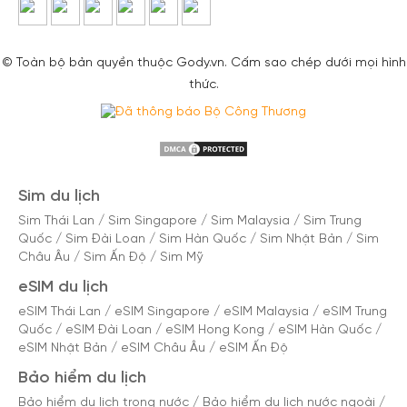
© Toàn bộ bản quyền thuộc Gody.vn. Cấm sao chép dưới mọi hình
thức.
Sim du lịch
Sim Thái Lan
/
Sim Singapore
/
Sim Malaysia
/
Sim Trung
Quốc
/
Sim Đài Loan
/
Sim Hàn Quốc
/
Sim Nhật Bản
/
Sim
Châu Âu
/
Sim Ấn Độ
/
Sim Mỹ
eSIM du lịch
eSIM Thái Lan
/
eSIM Singapore
/
eSIM Malaysia
/
eSIM Trung
Quốc
/
eSIM Đài Loan
/
eSIM Hong Kong
/
eSIM Hàn Quốc
/
eSIM Nhật Bản
/
eSIM Châu Âu
/
eSIM Ấn Độ
Bảo hiểm du lịch
Bảo hiểm du lịch trong nước
/
Bảo hiểm du lịch nước ngoài
/