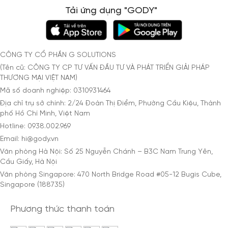
Tải ứng dụng "GODY"
CÔNG TY CỔ PHẦN G SOLUTIONS
(Tên cũ: CÔNG TY CP TƯ VẤN ĐẦU TƯ VÀ PHÁT TRIỂN GIẢI PHÁP
THƯƠNG MẠI VIỆT NAM)
Mã số doanh nghiệp: 0310931464
Địa chỉ trụ sở chính: 2/24 Đoàn Thị Điểm, Phường Cầu Kiệu, Thành
phố Hồ Chí Minh, Việt Nam
Hotline: 0938.002.969
Email: hi@gody.vn
Văn phòng Hà Nội: Số 25 Nguyễn Chánh – B3C Nam Trung Yên,
Cầu Giấy, Hà Nội
Văn phòng Singapore: 470 North Bridge Road #05-12 Bugis Cube,
Singapore (188735)
Phương thức thanh toán