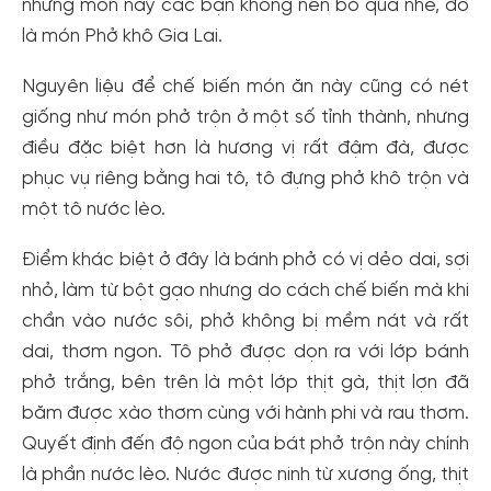
nhưng món này các bạn không nên bỏ qua nhé, đó
là món Phở khô Gia Lai.
Nguyên liệu để chế biến món ăn này cũng có nét
giống như món phở trộn ở một số tỉnh thành, nhưng
điều đặc biệt hơn là hương vị rất đậm đà, được
phục vụ riêng bằng hai tô, tô đựng phở khô trộn và
một tô nước lèo.
Điểm khác biệt ở đây là bánh phở có vị dẻo dai, sợi
nhỏ, làm từ bột gạo nhưng do cách chế biến mà khi
chần vào nước sôi, phở không bị mềm nát và rất
dai, thơm ngon. Tô phở được dọn ra với lớp bánh
phở trắng, bên trên là một lớp thịt gà, thịt lợn đã
băm được xào thơm cùng với hành phi và rau thơm.
Quyết định đến độ ngon của bát phở trộn này chính
là phần nước lèo. Nước được ninh từ xương ống, thịt