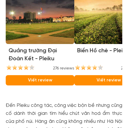
Quảng trường Đại
Biển Hồ chè - Pleik
Đoàn Kết - Pleiku
276 reviews
237
Viết review
Viết review
Đến Pleiku công tác, công việc bộn bề nhưng cũng
cố dành thời gian tìm hiểu chút văn hoá ẩm thực
của phố núi. Hàng ăn cũng không nhiều như Hà Nội