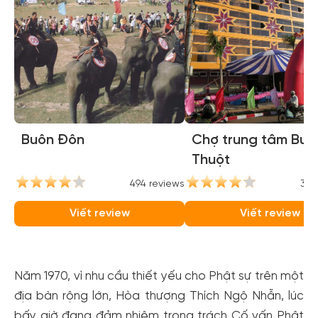
Buôn Đôn
Chợ trung tâm Bu
Thuột
494 reviews
395
Viết review
Viết review
Năm 1970, vì nhu cầu thiết yếu cho Phật sự trên một
địa bàn rộng lớn, Hòa thượng Thích Ngộ Nhẫn, lúc
bấy giờ đang đảm nhiệm trọng trách Cố vấn Phật