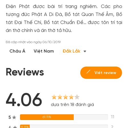
Điện Phật được bài trí trang nghiêm. Các pho
tượng đức Phật A Di Đà, Bồ tát Quan Thế Âm, Bồ
tát Đại Thế Chí, Bồ tát Chuẩn Đề… được tôn trí tại
án thờ chính và án thờ tả hữu.
Đã cập nhật vào ngày 06/10/2019
Châu Á
Việt Nam
Đắk Lắk
Reviews
Viết review
4.06
dựa trên 18 đánh giá
11
5
61.11%
2
4
11.11%