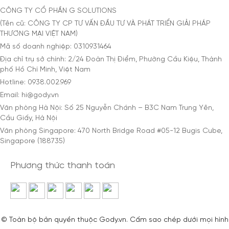
CÔNG TY CỔ PHẦN G SOLUTIONS
(Tên cũ: CÔNG TY CP TƯ VẤN ĐẦU TƯ VÀ PHÁT TRIỂN GIẢI PHÁP
THƯƠNG MẠI VIỆT NAM)
Mã số doanh nghiệp: 0310931464
Địa chỉ trụ sở chính: 2/24 Đoàn Thị Điểm, Phường Cầu Kiệu, Thành
phố Hồ Chí Minh, Việt Nam
Hotline: 0938.002.969
Email: hi@gody.vn
Văn phòng Hà Nội: Số 25 Nguyễn Chánh – B3C Nam Trung Yên,
Cầu Giấy, Hà Nội
Văn phòng Singapore: 470 North Bridge Road #05-12 Bugis Cube,
Singapore (188735)
Phương thức thanh toán
© Toàn bộ bản quyền thuộc Gody.vn. Cấm sao chép dưới mọi hình