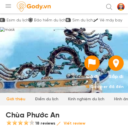
Esim du lịch
Bảo hiểm du lịch
Sim du lịch
Vé máy bay
Đã đi
Sắp đi
18
Gody-er đã đến
Giới thiệu
Điểm du lịch
Kinh nghiệm du lịch
Hình ả
Chùa Phước An
18 reviews
Viết review