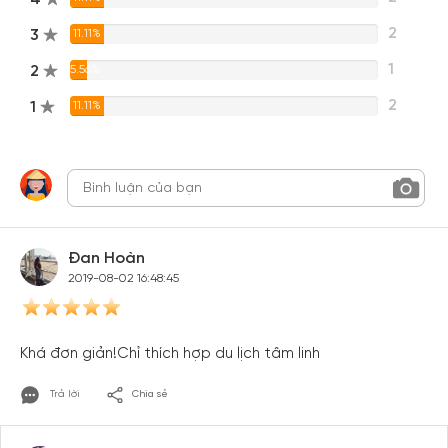
2
3
11.11%
1
2
5.56%
2
1
11.11%
Đan Hoàn
2019-08-02 16:48:45
Khá đơn giản!Chỉ thích hợp du lịch tâm linh
Trả lời
Chia sẻ