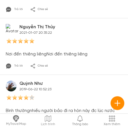
Trả lời
Chia sẻ
Nguyễn Thị Thủy
2021-01-07 20:35:22
Nơi đến thiêng liêngNơi đến thiêng liêng
Trả lời
Chia sẻ
Quỳnh Như
2019-06-22 10:52:23
Bình thườngnhiều người bảo đi ra hòn này đc lúc nước
rút mình chưa may mắn thấy đc cái đường này bao
giờ bạn nào đi chưa review mình với
MyTravelMap
Lịch trình
Thông báo
Xem thêm