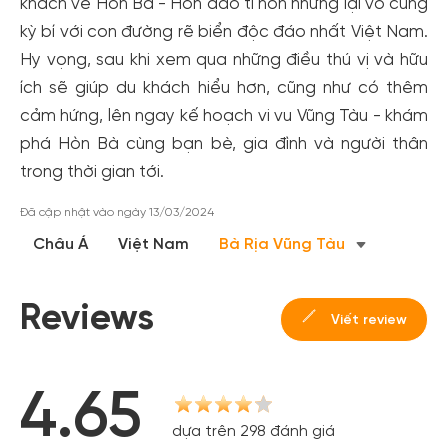
khách về Hòn Bà - Hòn đảo tí hon nhưng lại vô cùng
kỳ bí với con đường rẽ biển độc đáo nhất Việt Nam.
Hy vọng, sau khi xem qua những điều thú vị và hữu
ích sẽ giúp du khách hiểu hơn, cũng như có thêm
cảm hứng, lên ngay kế hoạch vi vu Vũng Tàu - khám
phá Hòn Bà cùng bạn bè, gia đình và người thân
trong thời gian tới.
Đã cập nhật vào ngày 13/03/2024
Châu Á
Việt Nam
Bà Rịa Vũng Tàu
Reviews
Viết review
4.65
dựa trên 298 đánh giá