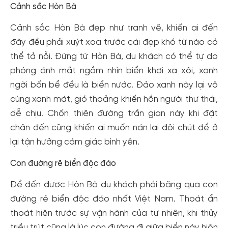
Cảnh sắc Hòn Bà
Cảnh sắc Hòn Bà đẹp như tranh vẽ, khiến ai đến
đây đều phải xuýt xoa trước cái đẹp khó từ nào có
thể tả nỗi. Đứng từ Hòn Bà, du khách có thể tự do
phóng ánh mắt ngắm nhìn biển khơi xa xôi, xanh
ngời bốn bể đều là biển nước. Đảo xanh này lại vô
cùng xanh mát, gió thoảng khiến hồn người thư thái,
dễ chịu. Chốn thiên đường trần gian này khi đặt
chân đến cũng khiến ai muốn nán lại đôi chút để ở
lại tận hưởng cảm giác bình yên.
Con đường rẽ biển độc đáo
Để đến được Hòn Bà du khách phải băng qua con
đường rẻ biển độc đáo nhất Việt Nam. Thoát ẩn
thoát hiện trước sự vận hành của tự nhiên, khi thủy
triều trút cũng là lúc con đường đi giữa biển này hiện