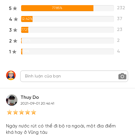
232
5
77.85%
37
4
12.42%
23
3
7.72%
2
2
0.67%
4
1
1.34%
Thuy Do
2021-09-01 20:46:41
Ngày nước rút có thể đi bộ ra ngoài, một địa điểm
khá hay ở Vũng tàu