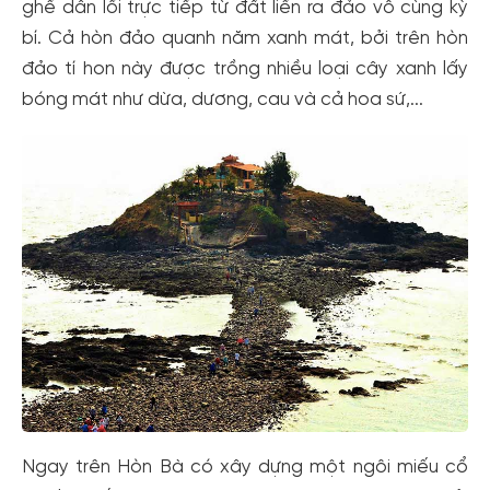
ghề dẫn lối trực tiếp từ đất liền ra đảo vô cùng kỳ
bí. Cả hòn đảo quanh năm xanh mát, bởi trên hòn
đảo tí hon này được trồng nhiều loại cây xanh lấy
bóng mát như dừa, dương, cau và cả hoa sứ,...
Ngay trên Hòn Bà có xây dựng một ngôi miếu cổ