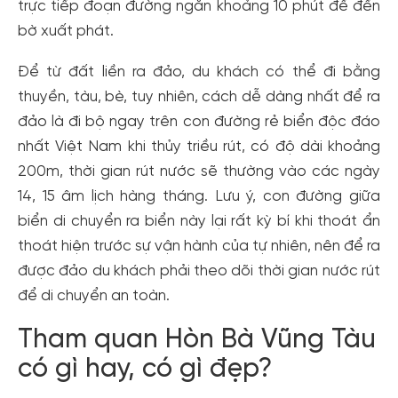
trực tiếp đoạn đường ngắn khoảng 10 phút để đến
bờ xuất phát.
Để từ đất liền ra đảo, du khách có thể đi bằng
thuyền, tàu, bè, tuy nhiên, cách dễ dàng nhất để ra
đảo là đi bộ ngay trên con đường rẻ biển độc đáo
nhất Việt Nam khi thủy triều rút, có độ dài khoảng
200m, thời gian rút nước sẽ thường vào các ngày
14, 15 âm lịch hàng tháng. Lưu ý, con đường giữa
biển di chuyển ra biển này lại rất kỳ bí khi thoát ẩn
thoát hiện trước sự vận hành của tự nhiên, nên để ra
được đảo du khách phải theo dõi thời gian nước rút
để di chuyển an toàn.
Tham quan Hòn Bà Vũng Tàu
có gì hay, có gì đẹp?