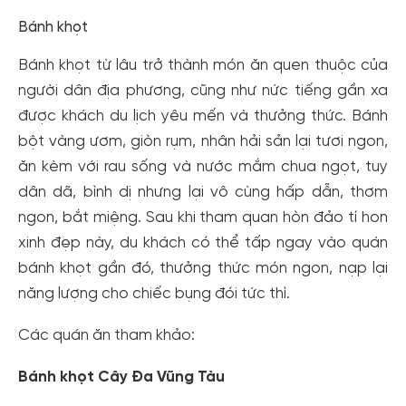
Bánh khọt
Bánh khọt từ lâu trở thành món ăn quen thuộc của
người dân địa phương, cũng như nức tiếng gần xa
được khách du lịch yêu mến và thưởng thức. Bánh
bột vàng ươm, giòn rụm, nhân hải sản lại tươi ngon,
ăn kèm với rau sống và nước mắm chua ngọt, tuy
dân dã, bình dị nhưng lại vô cùng hấp dẫn, thơm
ngon, bắt miệng. Sau khi tham quan hòn đảo tí hon
xinh đẹp này, du khách có thể tấp ngay vào quán
bánh khọt gần đó, thưởng thức món ngon, nạp lại
năng lượng cho chiếc bụng đói tức thì.
Các quán ăn tham khảo:
Bánh khọt Cây Đa Vũng Tàu