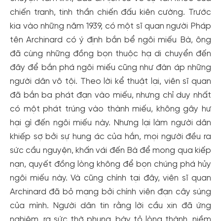
chiến tranh, tinh thần chiến đấu kiên cường. Trước
kia vào những năm 1939, có một sĩ quan người Pháp
tên Archinard có ý định bắn bể ngôi miếu Bà, ông
đã cùng những đồng bọn thuộc hạ di chuyển đến
đây để bắn phá ngôi miếu cũng như đàn áp những
người dân vô tội. Theo lời kể thuật lại, viên sĩ quan
đã bắn ba phát đạn vào miếu, nhưng chỉ duy nhất
có một phát trúng vào thành miếu, không gây hư
hại gì đến ngôi miếu này. Nhưng lại làm người dân
khiếp sợ bởi sự hung ác của hắn, mọi người đều ra
sức cầu nguyện, khấn vái đến Bà để mong qua kiếp
nạn, quyết đồng lòng không để bọn chúng phá hủy
ngôi miếu này. Và cũng chính tại đây, viên sĩ quan
Archinard đã bỏ mạng bởi chính viên đạn cây súng
của mình. Người dân tin rằng lời cầu xin đã ứng
nghiệm, ra sức thờ phụng, bày tỏ lòng thành, niềm