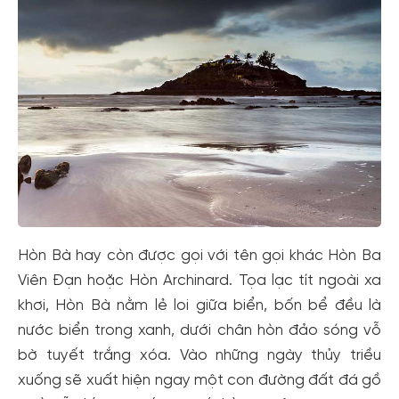
Hòn Bà hay còn được gọi với tên gọi khác Hòn Ba
Viên Đạn hoặc Hòn Archinard. Tọa lạc tít ngoài xa
khơi, Hòn Bà nằm lẻ loi giữa biển, bốn bể đều là
nước biển trong xanh, dưới chân hòn đảo sóng vỗ
bờ tuyết trắng xóa. Vào những ngày thủy triều
xuống sẽ xuất hiện ngay một con đường đất đá gồ