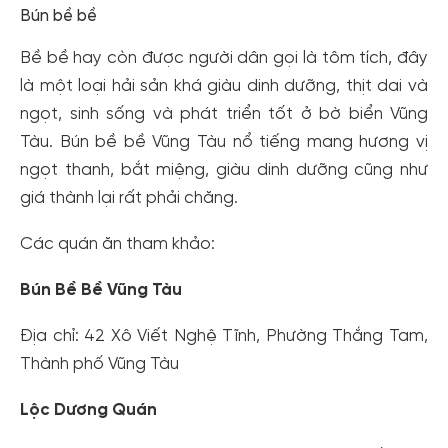
Bún bề bề
Bề bề hay còn được người dân gọi là tôm tích, đây
là một loại hải sản khá giàu dinh dưỡng, thịt dai và
ngọt, sinh sống và phát triển tốt ở bờ biển Vũng
Tàu. Bún bề bề Vũng Tàu nổ tiếng mang hương vị
ngọt thanh, bắt miệng, giàu dinh dưỡng cũng như
giá thành lại rất phải chăng.
Các quán ăn tham khảo:
Bún Bề Bề Vũng Tàu
Địa chỉ: 42 Xô Viết Nghệ Tĩnh, Phường Thắng Tam,
Thành phố Vũng Tàu
Lộc Dương Quán