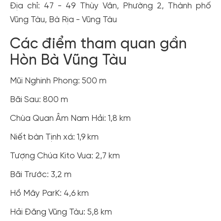
Địa chỉ: 47 - 49 Thùy Vân, Phường 2, Thành phố
Vũng Tàu, Bà Rịa - Vũng Tàu
Các điểm tham quan gần
Hòn Bà Vũng Tàu
Mũi Nghinh Phong: 500 m
Bãi Sau: 800 m
Chùa Quan Âm Nam Hải: 1,8 km
Niết bàn Tịnh xá: 1,9 km
Tượng Chúa Kito Vua: 2,7 km
Bãi Trước: 3,2 m
Hồ Mây ParK: 4,6 km
Hải Đăng Vũng Tàu: 5,8 km