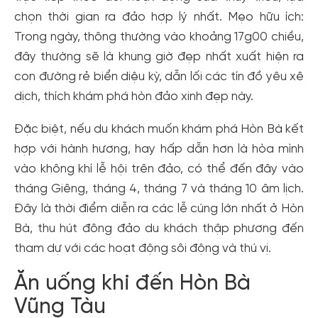
chọn thời gian ra đảo hợp lý nhất. Mẹo hữu ích:
Trong ngày, thông thường vào khoảng 17g00 chiều,
đây thường sẽ là khung giờ đẹp nhất xuất hiện ra
con đường rẻ biển diệu kỳ, dẫn lối các tín đồ yêu xê
dịch, thích khám phá hòn đảo xinh đẹp này.
Đặc biệt, nếu du khách muốn khám phá Hòn Bà kết
hợp với hành hương, hay hấp dẫn hơn là hòa mình
vào không khí lễ hội trên đảo, có thể đến đây vào
tháng Giêng, tháng 4, tháng 7 và tháng 10 âm lịch.
Đây là thời điểm diễn ra các lễ cúng lớn nhất ở Hòn
Bà, thu hút đông đảo du khách thập phương đến
tham dự với các hoạt động sôi động và thú vị.
Ăn uống khi đến Hòn Bà
Vũng Tàu