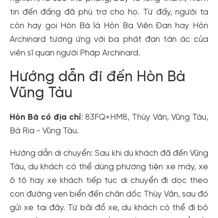
tin đến đấng đã phù trợ cho họ. Từ đấy, người ta
còn hay gọi Hòn Bà là Hòn Ba Viên Đạn hay Hòn
Archinard tương ứng với ba phát đạn tàn ác của
viên sĩ quan người Pháp Archinard.
Hướng dẫn đi đến Hòn Bà
Vũng Tàu
Hòn Bà có địa chỉ
: 83FQ+HM8, Thùy Vân, Vũng Tàu,
Bà Rịa - Vũng Tàu.
Hướng dẫn di chuyển: Sau khi du khách đã đến Vũng
Tàu, du khách có thể dùng phương tiện xe máy, xe
ô tô hay xe khách tiếp tục di chuyển đi dọc theo
con đường ven biển đến chân dốc Thùy Vân, sau đó
gửi xe tại đây. Từ bãi đổ xe, du khách có thể đi bộ