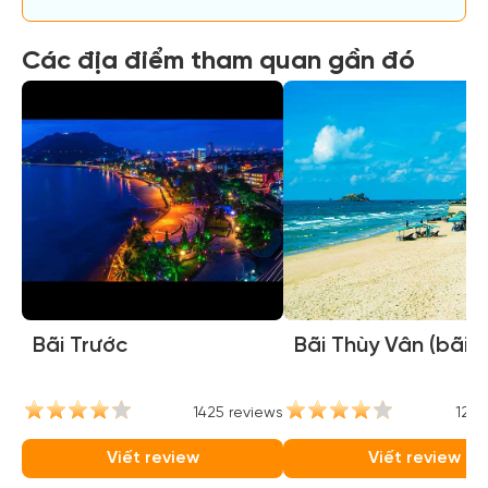
Các địa điểm tham quan gần đó
Bãi Trước
Bãi Thùy Vân (bãi 
1425 reviews
1264
Viết review
Viết review