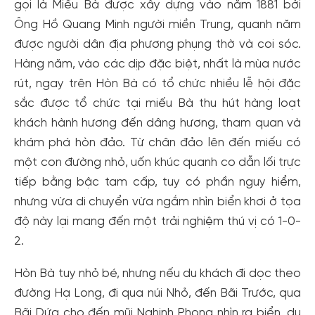
gọi là Miếu Bà được xây dựng vào năm 1881 bởi
Ông Hồ Quang Minh người miền Trung, quanh năm
được người dân địa phương phụng thờ và coi sóc.
Hàng năm, vào các dịp đặc biệt, nhất là mùa nước
rút, ngay trên Hòn Bà có tổ chức nhiều lễ hội đặc
sắc được tổ chức tại miếu Bà thu hút hàng loạt
khách hành hương đến dâng hương, tham quan và
khám phá hòn đảo. Từ chân đảo lên đến miếu có
một con đường nhỏ, uốn khúc quanh co dẫn lối trực
tiếp bằng bậc tam cấp, tuy có phần nguy hiểm,
nhưng vừa di chuyển vừa ngắm nhìn biển khơi ở tọa
độ này lại mang đến một trải nghiệm thú vị có 1-0-
2.
Hòn Bà tuy nhỏ bé, nhưng nếu du khách đi dọc theo
đường Hạ Long, đi qua núi Nhỏ, đến Bãi Trước, qua
Bãi Dứa cho đến mũi Nghinh Phong nhìn ra biển, du