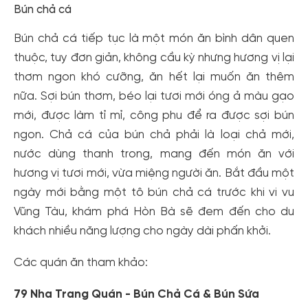
Bún chả cá
Bún chả cá tiếp tục là một món ăn bình dân quen
thuộc, tuy đơn giản, không cầu kỳ nhưng hương vị lại
thơm ngon khó cưỡng, ăn hết lại muốn ăn thêm
nữa. Sợi bún thơm, béo lại tươi mới óng ả màu gạo
mới, được làm tỉ mỉ, công phu để ra được sợi bún
ngon. Chả cá của bún chả phải là loại chả mới,
nước dùng thanh trong, mang đến món ăn với
hương vị tươi mới, vừa miệng người ăn. Bắt đầu một
ngày mới bằng một tô bún chả cá trước khi vi vu
Vũng Tàu, khám phá Hòn Bà sẽ đem đến cho du
khách nhiều năng lượng cho ngày dài phấn khởi.
Các quán ăn tham khảo:
79 Nha Trang Quán - Bún Chả Cá & Bún Sứa