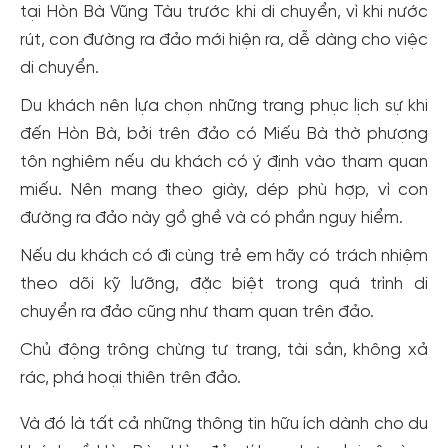
tại Hòn Bà Vũng Tàu trước khi di chuyển, vì khi nước
rút, con đường ra đảo mới hiện ra, dễ dàng cho việc
di chuyển.
Du khách nên lựa chọn những trang phục lịch sự khi
đến Hòn Bà, bởi trên đảo có Miếu Bà thờ phượng
tôn nghiêm nếu du khách có ý định vào tham quan
miếu. Nên mang theo giày, dép phù hợp, vì con
đường ra đảo này gồ ghề và có phần nguy hiểm.
Nếu du khách có đi cùng trẻ em hãy có trách nhiệm
theo dõi kỹ lưỡng, đặc biệt trong quá trình di
chuyển ra đảo cũng như tham quan trên đảo.
Chủ động trông chừng tư trang, tài sản, không xả
rác, phá hoại thiên trên đảo.
Và đó là tất cả những thông tin hữu ích dành cho du