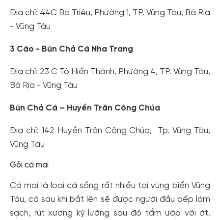
Địa chỉ: 44C Bà Triệu, Phường 1, TP. Vũng Tàu, Bà Rịa
- Vũng Tàu
3 Cào - Bún Chả Cá Nha Trang
Địa chỉ: 23 C Tô Hiến Thành, Phường 4, TP. Vũng Tàu,
Bà Rịa - Vũng Tàu
Bún Chả Cá – Huyền Trân Công Chúa
Địa chỉ: 142 Huyền Trân Công Chúa, Tp. Vũng Tàu,
Vũng Tàu
Gỏi cá mai
Cá mai là loại cá sống rất nhiều tại vùng biển Vũng
Tàu, cá sau khi bắt lên sẽ được người đầu bếp làm
sạch, rút xương kỹ lưỡng sau đó tẩm ướp với ớt,