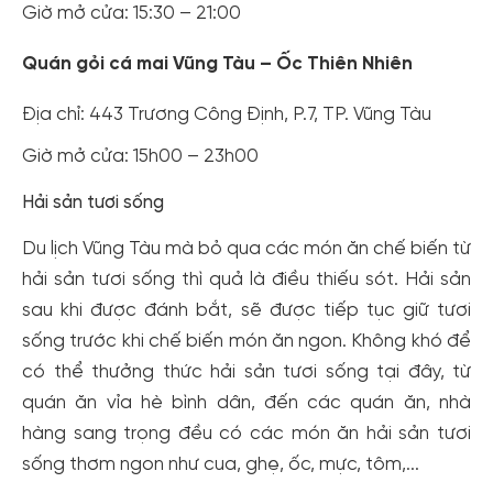
Giờ mở cửa: 15:30 – 21:00
Quán gỏi cá mai Vũng Tàu – Ốc Thiên Nhiên
Địa chỉ: 443 Trương Công Định, P.7, TP. Vũng Tàu
Giờ mở cửa: 15h00 – 23h00
Hải sản tươi sống
Du lịch Vũng Tàu mà bỏ qua các món ăn chế biến từ
hải sản tươi sống thì quả là điều thiếu sót. Hải sản
sau khi được đánh bắt, sẽ được tiếp tục giữ tươi
sống trước khi chế biến món ăn ngon. Không khó để
có thể thưởng thức hải sản tươi sống tại đây, từ
quán ăn vỉa hè bình dân, đến các quán ăn, nhà
hàng sang trọng đều có các món ăn hải sản tươi
sống thơm ngon như cua, ghẹ, ốc, mực, tôm,...