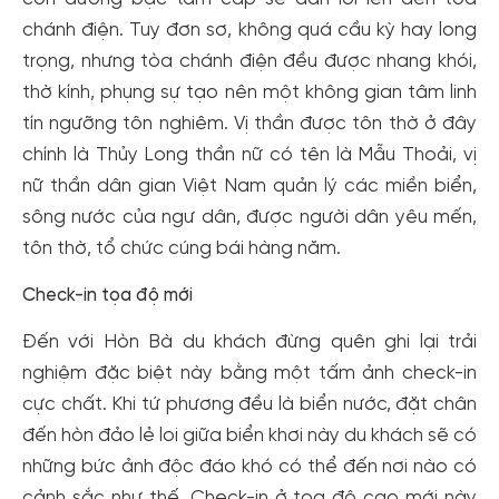
chánh điện. Tuy đơn sơ, không quá cầu kỳ hay long
trọng, nhưng tòa chánh điện đều được nhang khói,
thờ kính, phụng sự tạo nên một không gian tâm linh
tín ngưỡng tôn nghiêm. Vị thần được tôn thờ ở đây
chính là Thủy Long thần nữ có tên là Mẫu Thoải, vị
nữ thần dân gian Việt Nam quản lý các miền biển,
sông nước của ngư dân, được người dân yêu mến,
tôn thờ, tổ chức cúng bái hàng năm.
Check-in tọa độ mới
Đến với Hòn Bà du khách đừng quên ghi lại trải
nghiệm đặc biệt này bằng một tấm ảnh check-in
cực chất. Khi tứ phương đều là biển nước, đặt chân
đến hòn đảo lẻ loi giữa biển khơi này du khách sẽ có
những bức ảnh độc đáo khó có thể đến nơi nào có
cảnh sắc như thế. Check-in ở tọa độ cao mới này