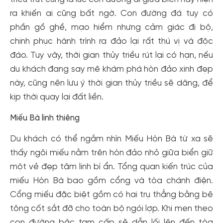
ra khiến ai cũng bất ngờ. Con đường đá tuy có
phần gồ ghề, mạo hiểm nhưng cảm giác đi bộ,
chinh phục hành trình ra đảo lại rất thú vị và độc
đáo. Tuy vậy, thời gian thủy triều rút lại có hạn, nếu
du khách đang say mê khám phá hòn đảo xinh đẹp
này, cũng nên lưu ý thời gian thủy triều sẽ dâng, để
kịp thời quay lại đất liền.
Miếu Bà linh thiêng
Du khách có thể ngắm nhìn Miếu Hòn Bà từ xa sẽ
thấy ngôi miếu nằm trên hòn đảo nhỏ giữa biển giữ
một vẻ đẹp tâm linh bí ẩn. Tổng quan kiến trúc của
miếu Hòn Bà bao gồm cổng và tòa chánh điện.
Cổng miếu đặc biệt gồm có hai trụ thẳng bằng bê
tông cốt sắt đỡ cho toàn bộ ngói lợp. Khi men theo
con đường bậc tam cấp sẽ dẫn lối lên đến tòa