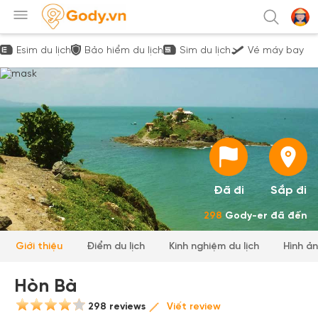
Esim du lịch
Bảo hiểm du lịch
Sim du lịch
Vé máy bay
Đã đi
Sắp đi
298
Gody-er đã đến
Giới thiệu
Điểm du lịch
Kinh nghiệm du lịch
Hình ả
Hòn Bà
298 reviews
Viết review