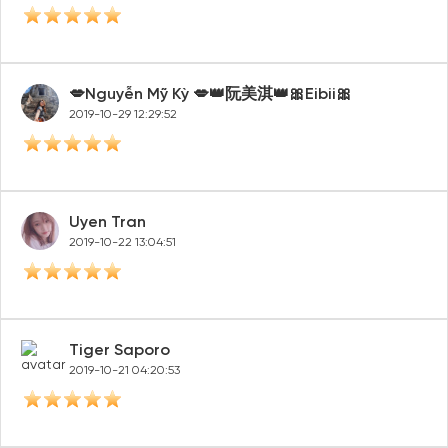
💋Nguyễn Mỹ Kỳ 💋👑阮美淇👑🎀Eibii🎀
2019-10-29 12:29:52
Uyen Tran
2019-10-22 13:04:51
Tiger Saporo
2019-10-21 04:20:53