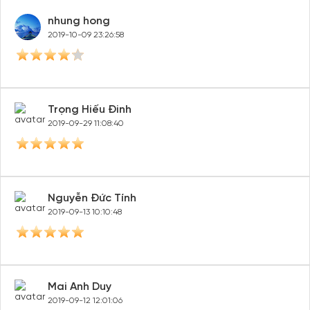
nhung hong
2019-10-09 23:26:58
Tạo tài khoản nhanh - nhận nhiều ưu
đãi!
Trọng Hiếu Đinh
Tạo tài khoản để có thể
nhận ngay các ưu đãi
hấp dẫn
2019-09-29 11:08:40
dành cho thành viên đến từ các đối tác của Gody.vn dành
cho cộng đồng.
Đăng ký
Nguyễn Đức Tính
Hoặc đăng nhập bằng
2019-09-13 10:10:48
Đăng nhập Facebook
Đăng nhập Google
Mai Anh Duy
2019-09-12 12:01:06