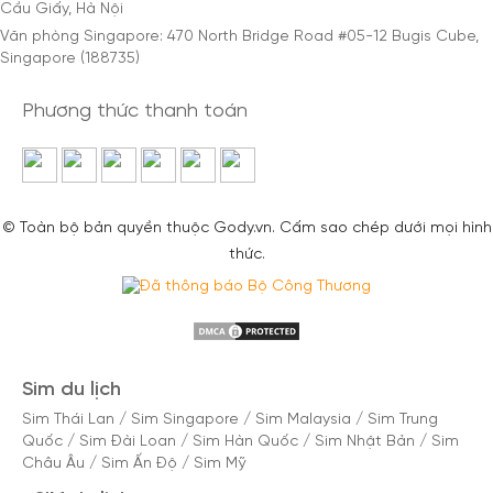
Cầu Giấy, Hà Nội
Văn phòng Singapore: 470 North Bridge Road #05-12 Bugis Cube,
Singapore (188735)
Phương thức thanh toán
© Toàn bộ bản quyền thuộc Gody.vn. Cấm sao chép dưới mọi hình
thức.
Sim du lịch
Sim Thái Lan
/
Sim Singapore
/
Sim Malaysia
/
Sim Trung
Quốc
/
Sim Đài Loan
/
Sim Hàn Quốc
/
Sim Nhật Bản
/
Sim
Châu Âu
/
Sim Ấn Độ
/
Sim Mỹ