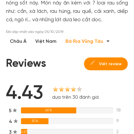
nóng sốt này. Món này ăn kèm với 7 loại rau sống
như: cần, xà lách, rau húng, rau quế, cải xanh, diếp
cá, ngò rí... và những lát dưa leo cắt dọc.
Đã cập nhật vào ngày 05/10/2019
Châu Á
Việt Nam
Bà Rịa Vũng Tàu
Reviews
Viết review
4.43
dựa trên 30 đánh giá
18
5
60%
9
4
30%
2
3
6.67%