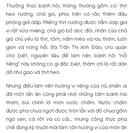
Thưởng thức bánh hỏi, thông thường gồm có: thịt
heo nướng, chả giò, phía trên có rắc thêm đậu
phộng giã dập. Miếng thịt nướng được tẩm ướp gia
vị rất vừa miệng; chả giò bổ dọc đôi, nhân của chả
giò chủ yếu là thịt, tôm, nấm mèo và rau thơm, luôn
giòn và nóng hổi. Bà Trần Thị Anh Đào, chủ quán
cho biết, nguyên liệu để làm nên bánh hỏi “nổi
tiếng” này không có gì đặc biệt, thậm chí là rất dân
dã như gạo và thịt heo.
Nhưng điều làm nên hương vị riêng của nó, khiến ai
đã một lần ăn cũng phải nhớ những tấm bánh hỏi
thơm, bùi chính là món nước chấm. Nước chấm
được pha chua ngọt được trộn lẫn với đồ chua gồm
ngó sen, cà rốt và củ cải… nhưng công thức pha
chế đúng kỹ thuật mới làm tôn hương vị của món ăn