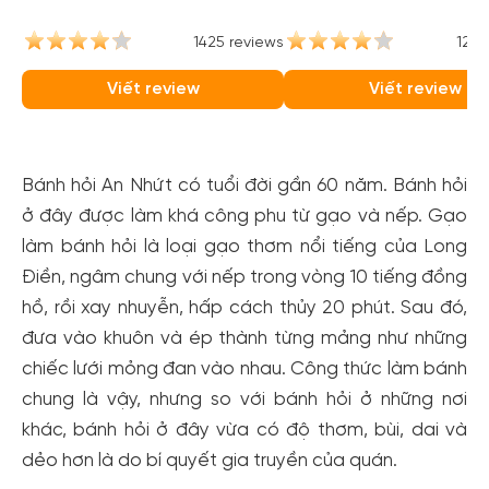
1425 reviews
1264
Viết review
Viết review
Bánh hỏi An Nhứt có tuổi đời gần 60 năm. Bánh hỏi
ở đây được làm khá công phu từ gạo và nếp. Gạo
làm bánh hỏi là loại gạo thơm nổi tiếng của Long
Điền, ngâm chung với nếp trong vòng 10 tiếng đồng
hồ, rồi xay nhuyễn, hấp cách thủy 20 phút. Sau đó,
đưa vào khuôn và ép thành từng mảng như những
chiếc lưới mỏng đan vào nhau. Công thức làm bánh
chung là vậy, nhưng so với bánh hỏi ở những nơi
khác, bánh hỏi ở đây vừa có độ thơm, bùi, dai và
dẻo hơn là do bí quyết gia truyền của quán.