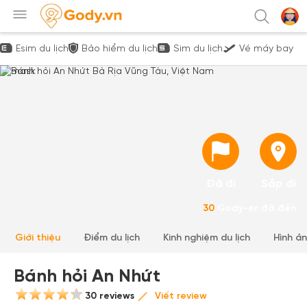
Esim du lịch
Bảo hiểm du lịch
Sim du lịch
Vé máy bay
Đã đi
Sắp đi
30
Gody-er đã đến
Giới thiệu
Điểm du lịch
Kinh nghiệm du lịch
Hình ả
Bánh hỏi An Nhứt
30 reviews
Viết review