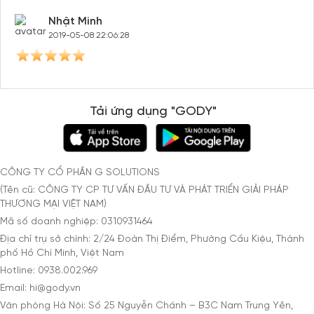
Nhật Minh
2019-05-08 22:06:28
Tải ứng dụng "GODY"
CÔNG TY CỔ PHẦN G SOLUTIONS
(Tên cũ: CÔNG TY CP TƯ VẤN ĐẦU TƯ VÀ PHÁT TRIỂN GIẢI PHÁP
THƯƠNG MẠI VIỆT NAM)
Mã số doanh nghiệp: 0310931464
Địa chỉ trụ sở chính: 2/24 Đoàn Thị Điểm, Phường Cầu Kiệu, Thành
phố Hồ Chí Minh, Việt Nam
Hotline: 0938.002.969
Email: hi@gody.vn
Văn phòng Hà Nội: Số 25 Nguyễn Chánh – B3C Nam Trung Yên,