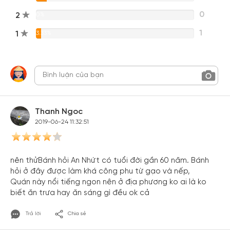
0
2
0%
1
1
3.33%
Thanh Ngoc
2019-06-24 11:32:51
nên thửBánh hỏi An Nhứt có tuổi đời gần 60 năm. Bánh
hỏi ở đây được làm khá công phu từ gạo và nếp,
Quán này nổi tiếng ngon nên ở địa phương ko ai là ko
biết ăn trưa hay ăn sáng gì đều ok cả
Trả lời
Chia sẻ