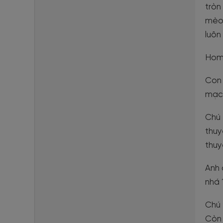
tròn
mèo 
luôn
Home
Con 
mạc
Chú 
thuy
thuy
Anh 
nhá 
Chú 
Còn 