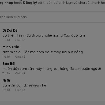
ng nhập
hoặc
Đăng ký
tài khoản để bình luận và chia sẻ nhanh h
Bình luận của bạn
Di Dui Dẻ
up thêm hình nữa đi bạn, nghe nói Tà Xùa đẹp lắm
Trả lời
Chia sẻ
Mino Trần
đợt mình đi 1 lần mà hôm đó ít mây, hơi hụt hẫng
Trả lời
Chia sẻ
Bảo Bối
muốn dậy sớm săn mây nhưng ko thắng đc cơn buồn ngủ :))
Trả lời
Chia sẻ
Ni Ni
cảm ơn bạn đã review nhé
Trả lời
Chia sẻ