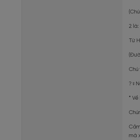
(Chú
2 là:
Từ H
(Đườ
Chú 
?‍♀️
* Về
Chún
Cảm 
mà x