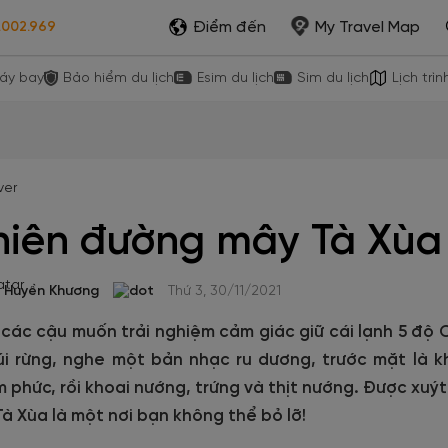
Điểm đến
My Travel Map
.002.969
áy bay
Bảo hiểm du lịch
Esim du lịch
Sim du lịch
Lịch trìn
hiên đường mây Tà Xùa
Huyền Khương
Thứ 3, 30/11/2021
các cậu muốn trải nghiệm cảm giác giữ cái lạnh 5 độ 
úi rừng, nghe một bản nhạc ru dương, trước mặt là
 phức, rồi khoai nướng, trứng và thịt nướng. Được xuýt
Tà Xùa là một nơi bạn không thể bỏ lỡ!