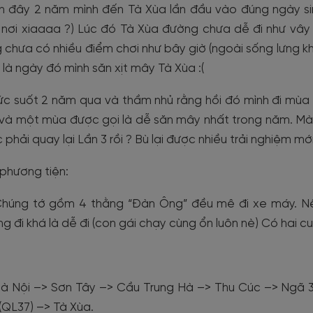
 đây 2 năm mình đến Tà Xùa lần đầu vào đúng ngày sinh 
nơi xiaaaa ?) Lúc đó Tà Xùa đường chưa dễ đi như vây g
 chưa có nhiều điểm chơi như bây giờ (ngoài sống lưng kh
 là ngày đó mình săn xịt mây Tà Xùa :(
c suốt 2 năm qua và thầm nhủ rằng hồi đó mình đi mùa 
và một mùa được gọi là dễ săn mây nhất trong năm. Mà 
 phải quay lại Lần 3 rồi ? Bù lại được nhiều trải nghiệm mới
 phương tiện:
Chúng tớ gồm 4 thằng “Đàn Ông” đều mê đi xe máy. Nê
g đi khá là dễ đi (con gái chạy cùng ổn luôn nè) Có hai 
à Nội –> Sơn Tây –> Cầu Trung Hà –> Thu Cúc –> Ngã 3 T
(QL37) –> Tà Xùa.