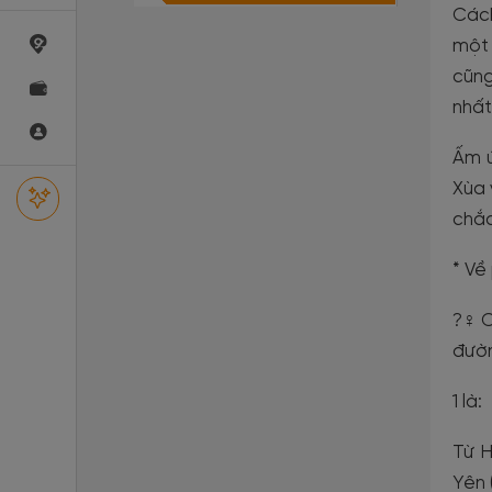
Cách
một 
cũng
nhất
Ấm ứ
Xùa 
chắc
* Về
?‍♀️
đườn
1 là:
Từ H
Yên 