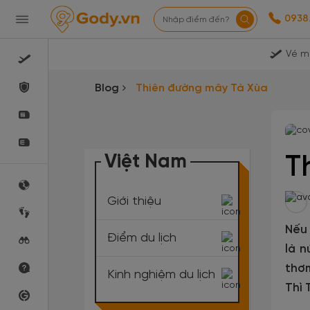
0938
Nhập điểm đến?
Vé m
Blog
Thiên đường mây Tà Xùa
Việt Nam
T
Giới thiệu
Nếu 
Điểm du lịch
là n
thơm
Kinh nghiệm du lịch
Thì 