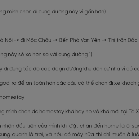
ng mình chọn đi cung đường này vì gần hơn)
à Nội -> đi Mộc Châu -> Bến Phà Vạn Yên -> Thị trấn Bắc
ng này sẽ xa hơn so với cung đường 1)
ý đi đúng tốc độ các đoạn đường khu dân cư nha vì có c
Ngoài ra để an toàn hơn các cậu có thể chọn đi xe khách g
 homestay
g mình chọn đc homestay khá hay ho và khá mới tại Tà X
nhận đầu tiên của mình khi đặt chân đến home là ôi sao c
ung quanh là trời, và nếu có mây nữa thì chỉ muốn ở lu