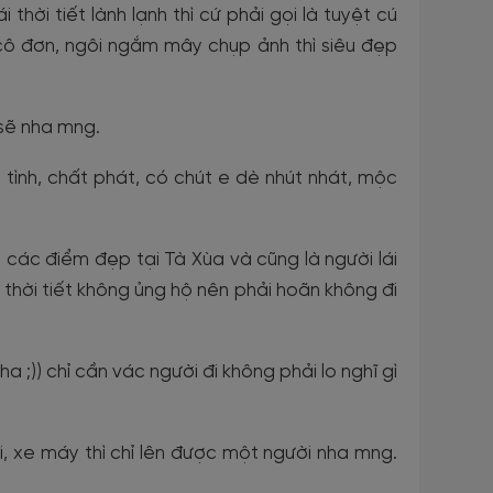
hời tiết lành lạnh thì cứ phải gọi là tuyệt cú
ô đơn, ngôi ngắm mây chụp ảnh thì siêu đẹp
 sẽ nha mng.
 tình, chất phát, có chút e dè nhút nhát, mộc
 các điểm đẹp tại Tà Xùa và cũng là người lái
thời tiết không ủng hộ nên phải hoãn không đi
a ;)) chỉ cần vác người đi không phải lo nghĩ gì
, xe máy thì chỉ lên được một người nha mng.