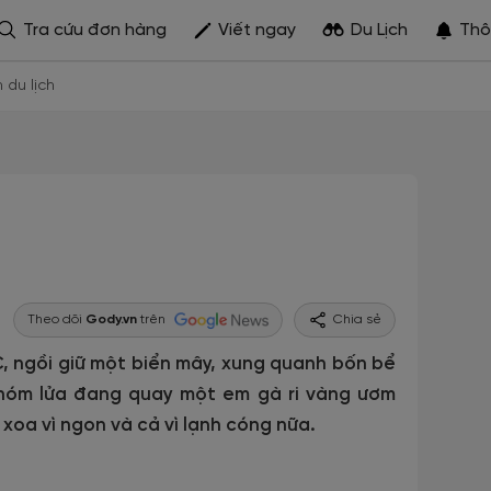
Tra cứu đơn hàng
Viết ngay
Du Lịch
Thô
h du lịch
Theo dõi
Gody.vn
trên
Chia sẻ
C, ngồi giữ một biển mây, xung quanh bốn bể
 khóm lửa đang quay một em gà ri vàng ươm
 xoa vì ngon và cả vì lạnh cóng nữa.