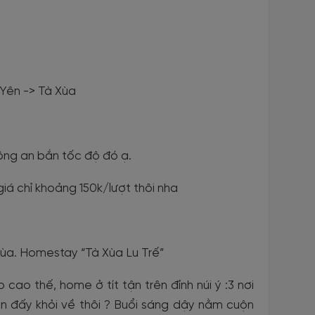
 Yên -> Tà Xùa
ông an bắn tốc độ đó ạ.
iá chỉ khoảng 150k/lượt thôi nha
ùa. Homestay “Tà Xùa Lu Trế”
ao thế, home ở tít tận trên đỉnh núi ý :3 nơi
ôn đấy khỏi về thôi ? Buổi sáng dậy nằm cuộn