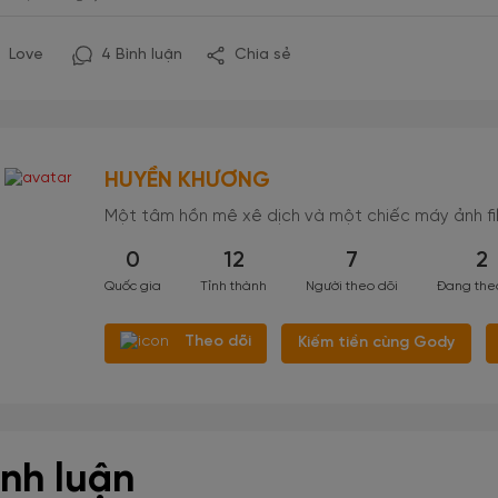
Love
4 Bình luận
Chia sẻ
HUYỀN KHƯƠNG
Một tâm hồn mê xê dịch và một chiếc máy ảnh fil
0
12
7
2
Quốc gia
Tỉnh thành
Người theo dõi
Đang the
Theo dõi
Kiếm tiền cùng Gody
ình luận