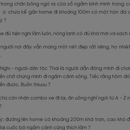
 trong chăn bông ngó ra cửa sổ ngắm bình minh trong cái t
☺️ chưa kể gần home đi khoảng 100m có một hòn đá c
 ý ?
 đủ tiện nghi lắm luôn, nóng lạnh có đủ khá mới và sạch
người nơi đây vẫn mang một nét đẹp rất riêng, họ nhiệt
.
Nghị - người dân tộc Thái là người dẫn đóng mình đi chơi
ền chở chúng mình đi ngắm cảnh sông. Tiếc rằng hôm đó 
ền được. Buồn thiuuu ?
chủ còn nhận combo xe đi lại, ăn uống nghỉ ngơi từ A - Z nh
?
ý: đường lên home có khoảng 200m khá trơn, cao khó đi
lại cuốc bộ ngắm cảnh cũng thích lắm ?