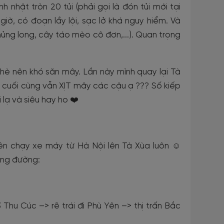
nhật tròn 20 tủi (phải gọi là đón tủi mới tại
iờ, có đoạn lầy lội, sạc lở khá nguy hiểm. Và
ủng long, cây táo mèo cô đơn,...). Quan trọng
hè nên khó săn mây. Lần này mình quay lại Tà
cuối cùng vẫn XỊT mây các cậu ạ ??? Số kiếp
 lạ và siêu hay ho ❤️
n chạy xe máy từ Hà Nội lên Tà Xùa luôn ☺️
cung đường:
hu Cúc –> rẽ trái đi Phù Yên –> thị trấn Bắc