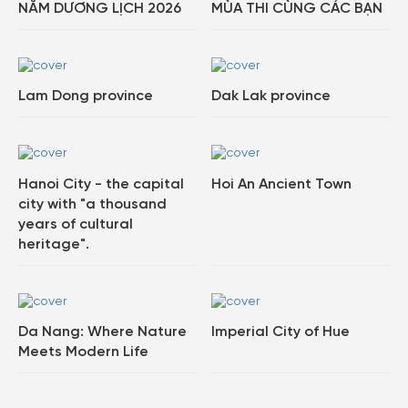
NĂM DƯƠNG LỊCH 2026
MÙA THI CÙNG CÁC BẠN
Lam Dong province
Dak Lak province
Tạo tài khoản nhanh - nhận nhiều
ưu đãi!
Tạo tài khoản để có thể
nhận ngay các ưu đãi
hấp
dẫn dành cho thành viên đến từ các đối tác của
Hanoi City - the capital
Hoi An Ancient Town
Gody.vn dành cho cộng đồng.
city with "a thousand
years of cultural
Đăng ký
heritage".
Hoặc đăng nhập bằng
Đăng nhập
Đăng nhập Google
Facebook
Da Nang: Where Nature
Imperial City of Hue
Meets Modern Life