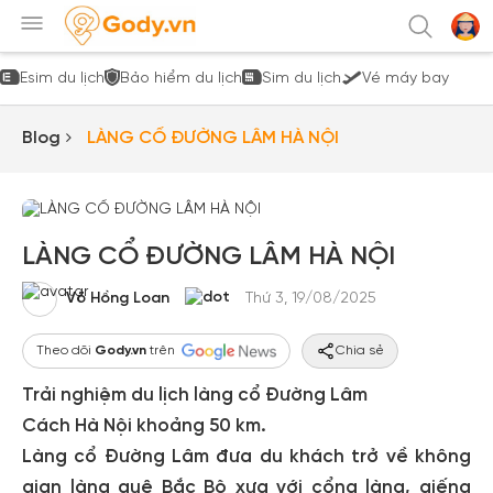
Esim du lịch
Bảo hiểm du lịch
Sim du lịch
Vé máy bay
Blog
LÀNG CỔ ĐƯỜNG LÂM HÀ NỘI
LÀNG CỔ ĐƯỜNG LÂM HÀ NỘI
Võ Hồng Loan
Thứ 3, 19/08/2025
Theo dõi
Gody.vn
trên
Chia sẻ
Trải nghiệm du lịch làng cổ Đường Lâm
Cách Hà Nội khoảng 50 km.
Làng cổ Đường Lâm đưa du khách trở về không
gian làng quê Bắc Bộ xưa với cổng làng, giếng