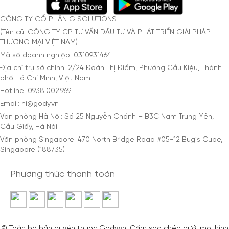
CÔNG TY CỔ PHẦN G SOLUTIONS
(Tên cũ: CÔNG TY CP TƯ VẤN ĐẦU TƯ VÀ PHÁT TRIỂN GIẢI PHÁP
THƯƠNG MẠI VIỆT NAM)
Mã số doanh nghiệp: 0310931464
Địa chỉ trụ sở chính: 2/24 Đoàn Thị Điểm, Phường Cầu Kiệu, Thành
phố Hồ Chí Minh, Việt Nam
Hotline: 0938.002.969
Email: hi@gody.vn
Văn phòng Hà Nội: Số 25 Nguyễn Chánh – B3C Nam Trung Yên,
Cầu Giấy, Hà Nội
Văn phòng Singapore: 470 North Bridge Road #05-12 Bugis Cube,
Singapore (188735)
Phương thức thanh toán
© Toàn bộ bản quyền thuộc Gody.vn. Cấm sao chép dưới mọi hình