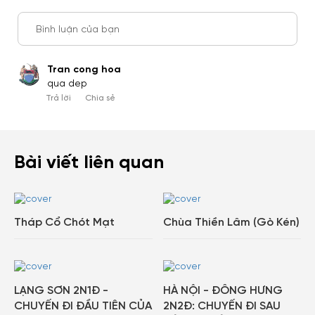
Bình luận của bạn
Tran cong hoa
qua dep
Trả lời
Chia sẻ
Bài viết liên quan
Tháp Cổ Chót Mạt
Chùa Thiền Lâm (Gò Kén)
LẠNG SƠN 2N1Đ -
HÀ NỘI - ĐÔNG HƯNG
CHUYẾN ĐI ĐẦU TIÊN CỦA
2N2Đ: CHUYẾN ĐI SAU