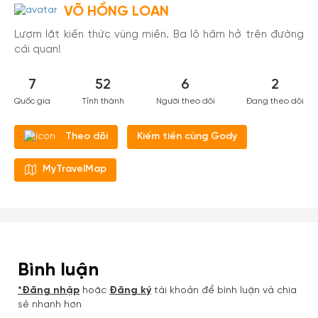
VÕ HỒNG LOAN
Lượm lặt kiến thức vùng miền. Ba lô hăm hở trên đường
cái quan!
7
52
6
2
Quốc gia
Tỉnh thành
Người theo dõi
Đang theo dõi
Kiếm tiền cùng Gody
Theo dõi
MyTravelMap
Bình luận
*Đăng nhập
hoặc
Đăng ký
tài khoản để bình luận và chia
sẻ nhanh hơn