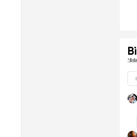
B
*Đă