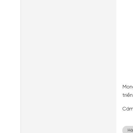
Mong
triề
Cám 
Hà