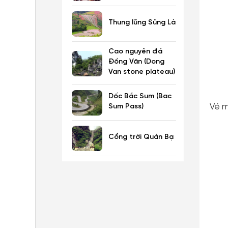
Thung lũng Sủng Là
Cao nguyên đá
Đồng Văn (Dong
Van stone plateau)
Dốc Bắc Sum (Bac
Vé m
Sum Pass)
Cổng trời Quản Bạ