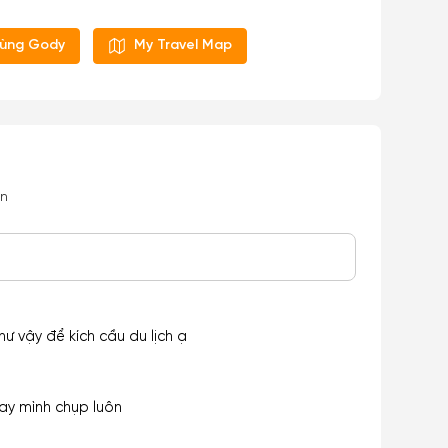
cùng Gody
My Travel Map
ơn
ư vậy để kích cầu du lịch ạ
ay mình chụp luôn