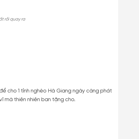
t rồi quay ra
 để cho 1 tỉnh nghèo Hà Giang ngày càng phát
vĩ mà thiên nhiên ban tặng cho.