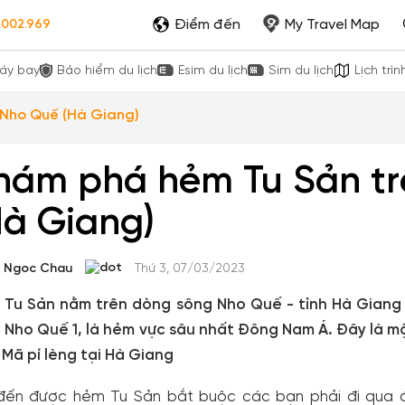
Điểm đến
My Travel Map
.002.969
áy bay
Bảo hiểm du lịch
Esim du lịch
Sim du lịch
Lịch trìn
 Nho Quế (Hà Giang)
hám phá hẻm Tu Sản tr
Hà Giang)
Ngoc Chau
Thứ 3, 07/03/2023
Tu Sản nằm trên dòng sông Nho Quế - tỉnh Hà Giang thu
 Nho Quế 1, là hẻm vực sâu nhất Đông Nam Á. Đây là m
Mã pí lèng tại Hà Giang
đến được hẻm Tu Sản bắt buộc các bạn phải đi qua đ