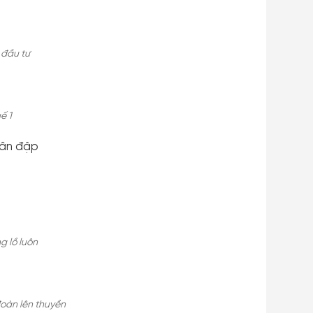
 đầu tư
ế 1
hân đập
g lồ luôn
đoàn lên thuyền