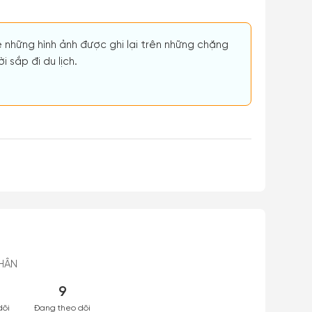
ẻ những hình ảnh được ghi lại trên những chặng
 sắp đi du lịch.
HÂN
9
dõi
Đang theo dõi