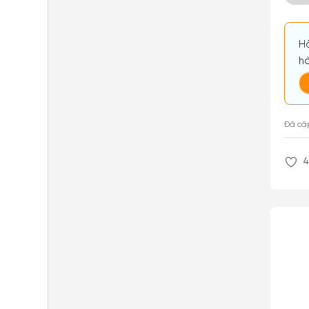
Hã
hà
Đã cậ
4