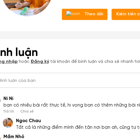
Theo dõi
Kiếm tiền 
ình luận
ng nhập
hoặc
Đăng ký
tài khoản để bình luận và chia sẻ nhanh h
Bình luận của bạn
Ni Ni
bạn có nhiều bài rất thực tế, hi vọng bạn có thêm những bài nh
Trả lời
Chia sẻ
Ngoc Chau
Tất cả là những điểm mình đến tận nơi bạn ah, cũng tự t
Mầm Nhỏ