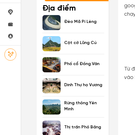
goog
Địa điểm
chạy
Đèo Mã Pí Lèng
Cột cờ Lũng Cú
Phố cổ Đồng Văn
Từ đ
vào 
Dinh Thự họ Vương
Rừng thông Yên
Minh
Thị trấn Phó Bảng