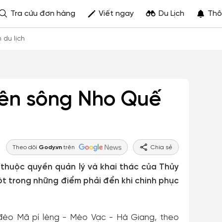
Tra cứu đơn hàng
Viết ngay
Du Lịch
Thô
h du lịch
ên sông Nho Quế
Theo dõi
Gody.vn
trên
Chia sẻ
ộc quyền quản lý và khai thác của Thủy
ột trong những điểm phải đển khi chinh phục
èo Mã pí lèng - Mèo Vạc - Hà Giang, theo