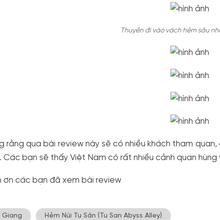
Thuyền đi vào vách hẻm sâu nhấ
 rằng qua bài review này sẽ có nhiều khách tham quan,
n. Các bạn sẽ thấy Việt Nam có rất nhiều cảnh quan hùng 
ơn các bạn đã xem bài review
 Giang
Hẻm Núi Tu Sản (Tu San Abyss Alley)