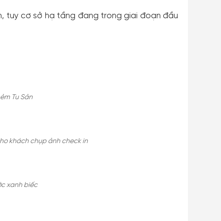
n, tuy cơ sở hạ tầng đang trong giai đoạn đầu
 hẻm Tu Sản
cho khách chụp ảnh check in
ớc xanh biếc