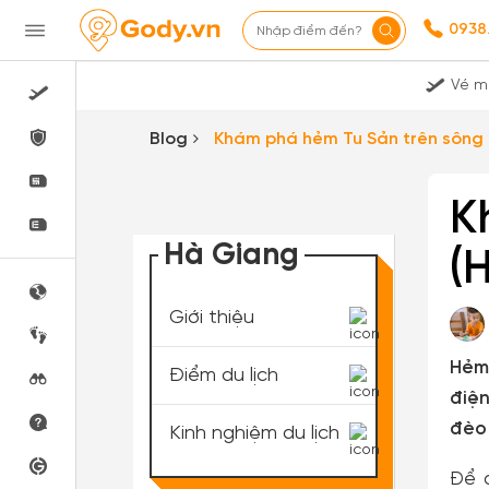
0938
Nhập điểm đến?
Vé m
Blog
Khám phá hẻm Tu Sản trên sông
K
Hà Giang
(
Giới thiệu
Hẻm 
Điểm du lịch
điện
đèo 
Kinh nghiệm du lịch
Để 