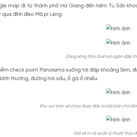
le map đi từ thành phố Hà Giang đến hẻm Tu Sản kho
 qua đỉnh đèo Mã pí Lèng
Dòng sông Nho Quế nơi ngăn đập th
iểm check point Panorama xuống tới đập khoảng 5km, đườ
bình thường, đường hơi xấu, ổ gà ổ nhiều.
Khu vực bán vé chưa được đầu tư bài bản cho lắm, 
Giá vé in và quản lý thuộc thủy 