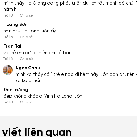
mình thấy Hà Giang đang phát triển du lịch rất mạnh đó chứ. T
năm hi
Trả lời
Chia sẻ
Hoàng Sơn
nhìn như Hạ Long luôn ấy
Trả lời
Chia sẻ
Tran Tai
vé trẻ em được miễn phí hả bạn
Trả lời
Chia sẻ
Ngoc Chau
mình ko thấy có 1 trẻ e nào đi hẻm này luôn bạn ah, nên 
sợ ko đi nổi
ĐanTrương
đẹp không khác gì Vịnh Hạ Long luôn
Trả lời
Chia sẻ
 viết liên quan