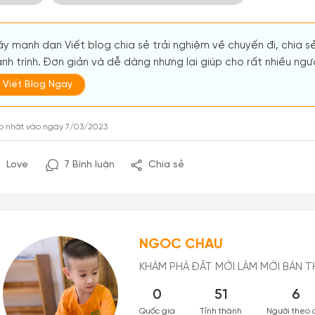
y mạnh dạn Viết blog chia sẻ trải nghiệm về chuyến đi, chia s
nh trình. Đơn giản và dễ dàng nhưng lại giúp cho rất nhiều người
Viết Blog Ngay
p nhật vào ngày 7/03/2023
Love
7 Bình luận
Chia sẻ
NGOC CHAU
KHÁM PHÁ ĐẤT MỚI LÀM MỚI BẢN T
0
51
6
Quốc gia
Tỉnh thành
Người theo 