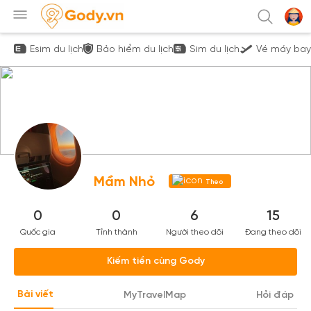
Esim du lịch
Bảo hiểm du lịch
Sim du lịch
Vé máy bay
Mầm Nhỏ
Theo
dõi
0
0
6
15
Quốc gia
Tỉnh thành
Người theo dõi
Đang theo dõi
Kiếm tiền cùng Gody
Bài viết
MyTravelMap
Hỏi đáp