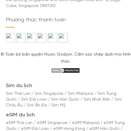
Văn phòng Singapore: 470 North Bridge Road #05-12 Bugis
Cube, Singapore (188735)
Phương thức thanh toán
© Toàn bộ bản quyền thuộc Gody.vn. Cấm sao chép dưới mọi hình
thức.
Sim du lịch
Sim Thái Lan
/
Sim Singapore
/
Sim Malaysia
/
Sim Trung
Quốc
/
Sim Đài Loan
/
Sim Hàn Quốc
/
Sim Nhật Bản
/
Sim
Châu Âu
/
Sim Ấn Độ
/
Sim Mỹ
eSIM du lịch
eSIM Thái Lan
/
eSIM Singapore
/
eSIM Malaysia
/
eSIM Trung
Quốc
/
eSIM Đài Loan
/
eSIM Hong Kong
/
eSIM Hàn Quốc
/