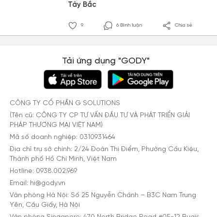
Tây Bắc
9
6 Bình luận
Chia sẻ
Tải ứng dụng "GODY"
CÔNG TY CỔ PHẦN G SOLUTIONS
(Tên cũ: CÔNG TY CP TƯ VẤN ĐẦU TƯ VÀ PHÁT TRIỂN GIẢI
PHÁP THƯƠNG MẠI VIỆT NAM)
Mã số doanh nghiệp: 0310931464
Địa chỉ trụ sở chính: 2/24 Đoàn Thị Điểm, Phường Cầu Kiệu,
Thành phố Hồ Chí Minh, Việt Nam
Hotline: 0938.002.969
Email: hi@gody.vn
Văn phòng Hà Nội: Số 25 Nguyễn Chánh – B3C Nam Trung
Yên, Cầu Giấy, Hà Nội