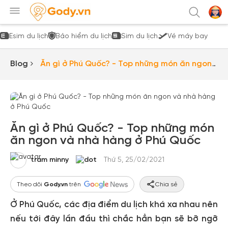
Esim du lịch
Bảo hiểm du lịch
Sim du lịch
Vé máy bay
Blog
Ăn gì ở Phú Quốc? - Top những món ăn ngon
và nhà hàng ở Phú Quốc
Ăn gì ở Phú Quốc? - Top những món
ăn ngon và nhà hàng ở Phú Quốc
tram minny
Thứ 5, 25/02/2021
Theo dõi
Gody.vn
trên
Chia sẻ
Ở Phú Quốc, các địa điểm du lịch khá xa nhau nên
nếu tới đây lần đầu thì chắc hẳn bạn sẽ bỡ ngỡ