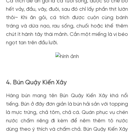
Cá trích để ăn gỏi là cá tươi sống, được sơ chế bỏ
hết vảy, đầu, vây, đuôi, sau đó chỉ lấy phần thịt lườn
thôi~ Khi ăn gỏi, cá trích được cuộn cùng bánh
tráng và dừa nạo, rau sống, chuối hoặc khế thêm
chút ít hành tây thái mảnh. Cắn một miếng là vị béo
ngọt tan trên đầu lưỡi.
4. Bún Quậy Kiến Xây
Hàng bún mang tên Bún Quậy Kiến Xây khá nổi
tiếng. Bún ở đây đơn giản là bún hải sản với topping
là mực trứng, chả tôm, chả cá. Quán phục vụ chén
nước chấm riêng đi kèm để nêm thêm tô nước
dùng theo ý thích và chấm chả. Bún Quậy Kiến Xây