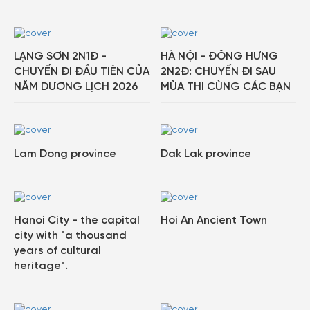
LẠNG SƠN 2N1Đ -
HÀ NỘI - ĐÔNG HƯNG
CHUYẾN ĐI ĐẦU TIÊN CỦA
2N2Đ: CHUYẾN ĐI SAU
NĂM DƯƠNG LỊCH 2026
MÙA THI CÙNG CÁC BẠN
Lam Dong province
Dak Lak province
Hanoi City - the capital
Hoi An Ancient Town
city with "a thousand
years of cultural
heritage".