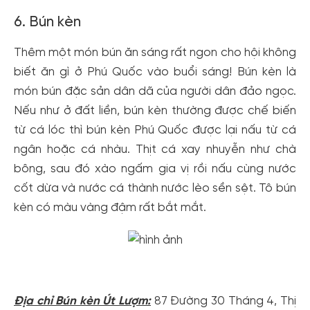
6. Bún kèn
Thêm một món bún ăn sáng rất ngon cho hội không
biết ăn gì ở Phú Quốc vào buổi sáng! Bún kèn là
món bún đặc sản dân dã của người dân đảo ngọc.
Nếu như ở đất liền, bún kèn thường được chế biến
từ cá lóc thì bún kèn Phú Quốc được lại nấu từ cá
ngân hoặc cá nhàu. Thịt cá xay nhuyễn như chà
bông, sau đó xào ngấm gia vị rồi nấu cùng nước
cốt dừa và nước cá thành nước lèo sền sệt. Tô bún
kèn có màu vàng đậm rất bắt mắt.
Địa chỉ Bún kèn Út Lượm:
87 Đường 30 Tháng 4, Thị