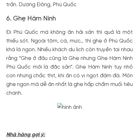
trấn. Dương Đông, Phú Quốc
6. Ghẹ Hàm Ninh
Đi Phú Quốc mà không ăn hải sản thì quả là một
thiếu sót. Ngoài tôm, cá, mực… thì ghẹ ở Phú Quốc
khá là ngon. Nhiều khách du lịch còn truyền tai nhau
rằng “Ghẹ ở đâu cũng là Ghẹ nhưng Ghẹ Hàm Ninh
Phú Quốc mới là đặc sản”. Ghẹ Hàm Ninh tuy nhỏ
con nhưng chắc thịt, khi ăn có vị ngọt đậm đà. Món
ghẹ ngon mà dễ ăn nhất là ghẹ hấp chấm muối tiêu
chanh.
Tạo tài khoản nhanh - nhận nhiều
Nhà hàng gợi ý:
ưu đãi!