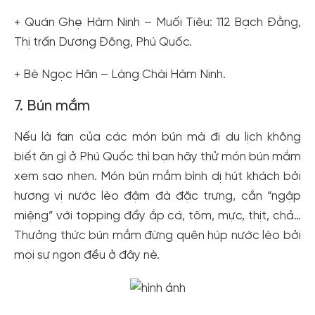
Tạo tài khoản để có thể
nhận ngay các ưu đãi
hấp
+ Quán Ghẹ Hàm Ninh – Muối Tiêu: 112 Bạch Đằng,
dẫn dành cho thành viên đến từ các đối tác của
Thị trấn Dương Đông, Phú Quốc.
Gody.vn dành cho cộng đồng.
Đăng ký
+ Bè Ngọc Hân – Làng Chài Hàm Ninh.
Hoặc đăng nhập bằng
Đăng nhập
7. Bún mắm
Đăng nhập Google
Facebook
Nếu là fan của các món bún mà đi du lịch không
biết ăn gì ở Phú Quốc thì bạn hãy thử món bún mắm
xem sao nhen. Món bún mắm bình dị hút khách bởi
hương vị nước lèo đậm đà đặc trưng, cắn “ngập
miệng” với topping đầy ắp cá, tôm, mực, thịt, chả…
Thưởng thức bún mắm đừng quên húp nước lèo bởi
mọi sự ngon đều ở đây nè.