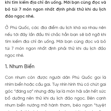
khi tìm kiếm địa chỉ ăn uống. Mời bạn cùng đọc và
bỏ túi 7 món ngon nhất định phải thử khi du lịch
đảo ngọc nhé.
Ở Phú Quốc, các địa điểm du lịch khá xa nhau nên
nếu tới đây lần đầu thì chắc hẳn bạn sẽ bỡ ngỡ khi
tìm kiếm địa chỉ ăn uống. Mời bạn cùng đọc và bỏ
túi 7 món ngon nhất định phải thử khi du lịch đảo
ngọc nhé.
1. Nhum Biển
Con nhum còn được người dân Phú Quốc gọi là
nhím biển hoặc cầu gai. Tuy nhìn hình thù có chút gai
góc “đáng sợ” nhưng đây lại là món hải sản hết sức
bổ dưỡng nên thử khi du lịch đảo ngọc. Bên cạnh
nhum biển nướng mỡ hành thơm, béo ngon “tuyệt