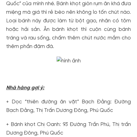
Quốc” của mình nhé. Bánh khọt giòn rụm ăn khá đưa
miệng mà giá thì rẻ bèo nên không lo tốn chút nào.
Loại bánh này được làm từ bột gạo, nhân có tôm
hoặc hải sản. Ăn bánh khọt thì cuộn cùng bánh
tráng và rau sống, chấm thêm chút nước mắm cho
thêm phần đậm đà.
Nhà hàng gợi ý:
+ Dọc “thiên đường ăn vặt” Bạch Đằng: Đường
Bạch Đằng, Thị Trấn Dương Đông, Phú Quốc
+ Bánh khọt Chị Oanh: 93 Đường Trần Phú, Thị trấn
Dương Đông, Phú Quốc