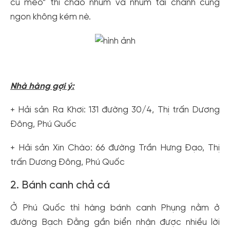
cú mèo” thì cháo nhum và nhum tái chanh cũng
ngon không kém nè.
Nhà hàng gợi ý:
+ Hải sản Ra Khơi: 131 đường 30/4, Thị trấn Dương
Đông, Phú Quốc
+ Hải sản Xin Chào: 66 đường Trần Hưng Đạo, Thị
trấn Dương Đông, Phú Quốc
2. Bánh canh chả cá
Ở Phú Quốc thì hàng bánh canh Phụng nằm ở
đường Bạch Đằng gần biển nhận được nhiều lời