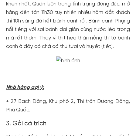
khen nhất. Quán luôn trong tình trạng đông đúc, mở
hàng đến tận 11h30 tuy nhiên nhiều hôm đắt khách
thì 10h sáng đã hết bánh canh rồi. Bánh canh Phụng
nổi tiếng với sợi bánh dai giòn cùng nước lèo trong
mà rất thơm. Thay vì thịt heo thái mỏng thì tô bánh
canh ở đây có chả cá thu tươi và huyết (tiết).
Nhà hàng gợi ý:
+ 27 Bạch Đằng, Khu phố 2, Thị trấn Dương Đông,
Phú Quốc.
3. Gỏi cá trích