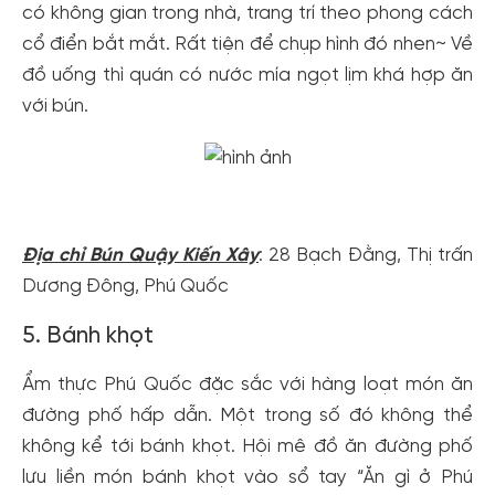
có không gian trong nhà, trang trí theo phong cách
cổ điển bắt mắt. Rất tiện để chụp hình đó nhen~ Về
đồ uống thì quán có nước mía ngọt lịm khá hợp ăn
với bún.
Địa chỉ Bún Quậy Kiến Xây
: 28 Bạch Đằng, Thị trấn
Dương Đông, Phú Quốc
5. Bánh khọt
Ẩm thực Phú Quốc đặc sắc với hàng loạt món ăn
đường phố hấp dẫn. Một trong số đó không thể
không kể tới bánh khọt. Hội mê đồ ăn đường phố
lưu liền món bánh khọt vào sổ tay “Ăn gì ở Phú