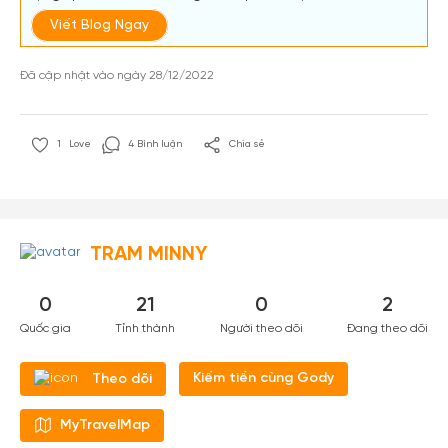
Viết Blog Ngay
Đã cập nhật vào ngày 28/12/2022
1
Love
4 Bình luận
Chia sẻ
TRAM MINNY
0
21
0
2
Quốc gia
Tỉnh thành
Người theo dõi
Đang theo dõi
Kiếm tiền cùng Gody
Theo dõi
MyTravelMap