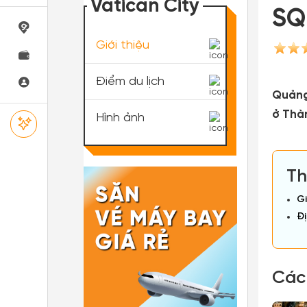
Vatican City
SQ
Giới thiệu
Điểm du lịch
Quảng
ở Thà
Hình ảnh
Th
Gi
Đị
Các