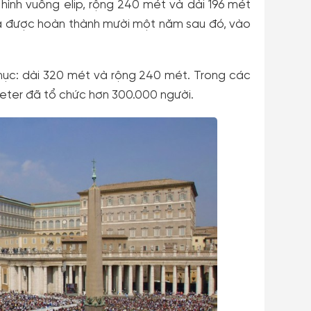
 hình vuông elip, rộng 240 mét và dài 196 mét
và được hoàn thành mười một năm sau đó, vào
mục: dài 320 mét và rộng 240 mét. Trong các
eter đã tổ chức hơn 300.000 người.