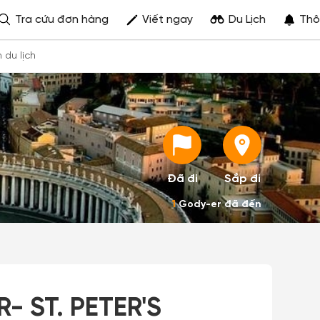
Tra cứu đơn hàng
Viết ngay
Du Lịch
Thô
h du lịch
Đã đi
Sắp đi
1
Gody-er đã đến
 ST. PETER'S