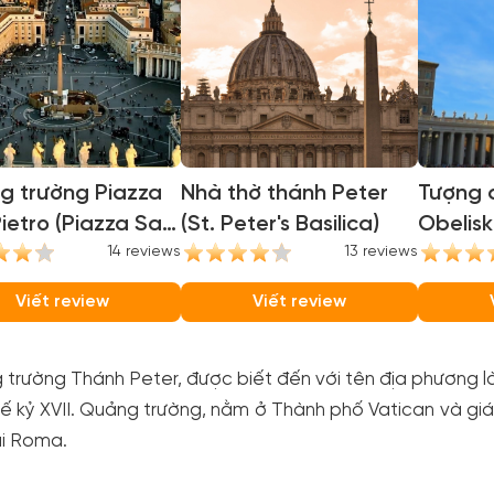
g trường Piazza
Nhà thờ thánh Peter
Tượng 
ietro (Piazza San
(St. Peter's Basilica)
Obelisk
o)
14 reviews
13 reviews
Obelisk
Viết review
Viết review
trường Thánh Peter, được biết đến với tên địa phương là
ế kỷ XVII. Quảng trường, nằm ở Thành phố Vatican và gi
ại Roma.