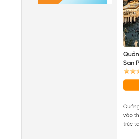
Quản
San P
Pietr
Quảng 
vào th
trúc t