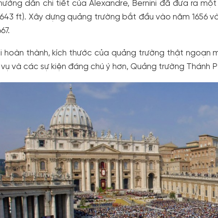
ướng dẫn chi tiết của Alexandre, Bernini đã đưa ra một
 643 ft). Xây dựng quảng trường bắt đầu vào năm 1656 
67.
i hoàn thành, kích thước của quảng trường thật ngoạn 
vụ và các sự kiện đáng chú ý hơn, Quảng trường Thánh P