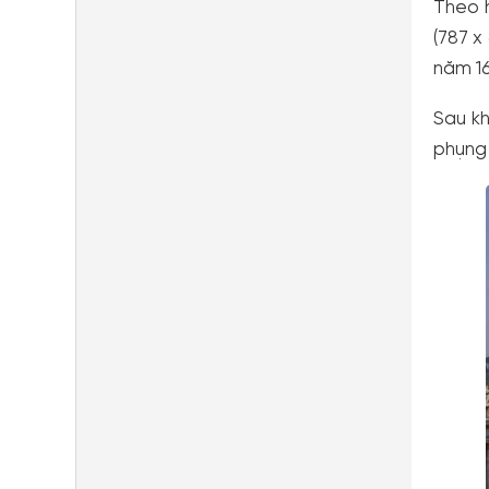
Theo h
(787 x
năm 16
Sau kh
phụng 