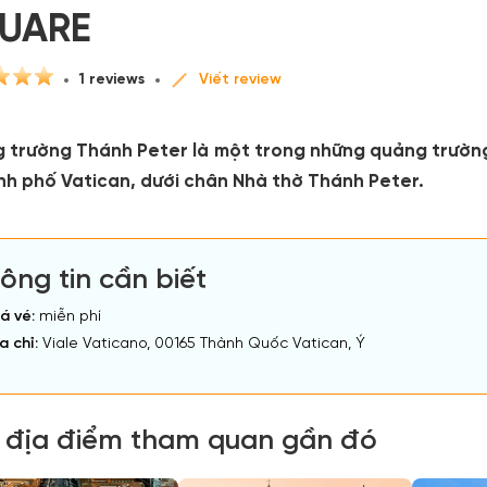
UARE
1 reviews
Viết review
 trường Thánh Peter là một trong những quảng trường 
nh phố Vatican, dưới chân Nhà thờ Thánh Peter.
ông tin cần biết
á vé:
miễn phí
a chỉ:
Viale Vaticano, 00165 Thành Quốc Vatican, Ý
 địa điểm tham quan gần đó