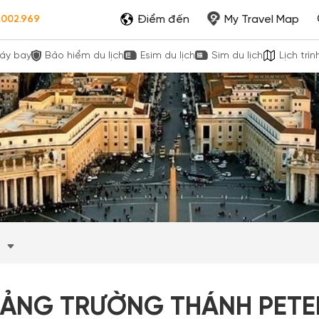
Điểm đến
My Travel Map
.002.969
áy bay
Bảo hiểm du lịch
Esim du lịch
Sim du lịch
Lịch trìn
y
ẢNG TRƯỜNG THÁNH PETER-