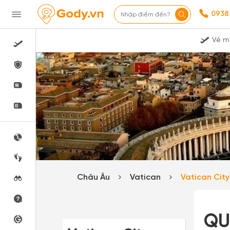
0938
Nhập điểm đến?
Vé m
Châu Âu
Vatican
Vatican Cit
QU