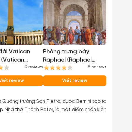
đài Vatican
Phòng trưng bày
 (Vatican
Raphael (Raphael
)
9 reviews
Rooms)
8 reviews
Viết review
Viết review
 Quảng trường San Pietro, được Bernini tạo ra
áp Nhà thờ Thánh Peter, là một điểm nhấn kiến