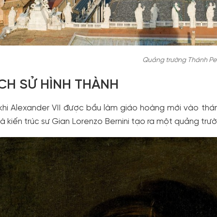
Quảng trường Thánh Pe
LỊCH SỬ HÌNH THÀNH
khi Alexander VII được bầu làm giáo hoàng mới vào thá
à kiến trúc sư Gian Lorenzo Bernini tạo ra một quảng trư