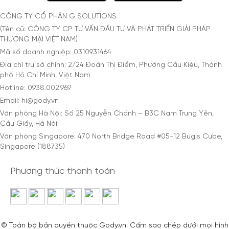
CÔNG TY CỔ PHẦN G SOLUTIONS
(Tên cũ: CÔNG TY CP TƯ VẤN ĐẦU TƯ VÀ PHÁT TRIỂN GIẢI PHÁP
THƯƠNG MẠI VIỆT NAM)
Mã số doanh nghiệp: 0310931464
Địa chỉ trụ sở chính: 2/24 Đoàn Thị Điểm, Phường Cầu Kiệu, Thành
phố Hồ Chí Minh, Việt Nam
Hotline: 0938.002.969
Email: hi@gody.vn
Văn phòng Hà Nội: Số 25 Nguyễn Chánh – B3C Nam Trung Yên,
Cầu Giấy, Hà Nội
Văn phòng Singapore: 470 North Bridge Road #05-12 Bugis Cube,
Singapore (188735)
Phương thức thanh toán
© Toàn bộ bản quyền thuộc Gody.vn. Cấm sao chép dưới mọi hình