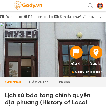
Esim du lịch
Bảo hiểm du lịch
Sim du lịch
Vé máy bay
Đã đi
Sắp đi
0
Gody-er đã đến
Giới thiệu
Điểm du lịch
Hình ảnh
Lịch sử bảo tàng chính quyền
địa phương (History of Local