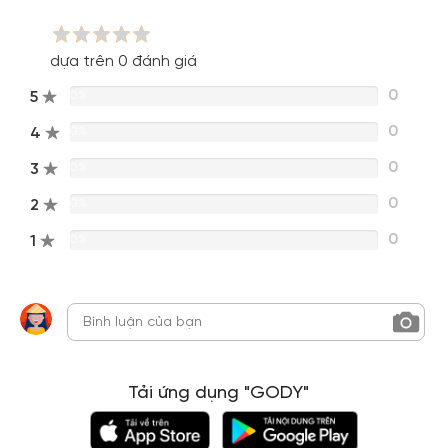
dựa trên 0 đánh giá
0
5
0%
0
4
0%
0
3
0%
0
2
0%
0
1
0%
Tải ứng dụng "GODY"