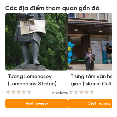
Các địa điểm tham quan gần đó
Tượng Lomonosov
Trung tâm văn hóa
(Lomonosov Statue)
giáo (Islamic Cultur
Center )
0 reviews
0
Viết review
Viết review