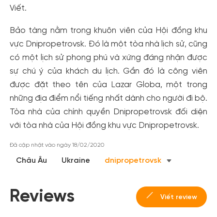
Tạo tài khoản nhanh - nhận nhiều ưu
Viết.
đãi!
Bảo tàng nằm trong khuôn viên của Hội đồng khu
Tạo tài khoản để có thể
nhận ngay các ưu đãi
hấp dẫn
vực Dnipropetrovsk. Đó là một tòa nhà lịch sử, cũng
dành cho thành viên đến từ các đối tác của Gody.vn dành
cho cộng đồng.
có một lịch sử phong phú và xứng đáng nhận được
sự chú ý của khách du lịch. Gần đó là công viên
Đăng ký
được đặt theo tên của Lazar Globa, một trong
Hoặc đăng nhập bằng
những địa điểm nổi tiếng nhất dành cho người đi bộ.
Đăng nhập Facebook
Đăng nhập Google
Tòa nhà của chính quyền Dnipropetrovsk đối diện
với tòa nhà của Hội đồng khu vực Dnipropetrovsk.
Đã cập nhật vào ngày 18/02/2020
Châu Âu
Ukraine
dnipropetrovsk
Reviews
Viết review