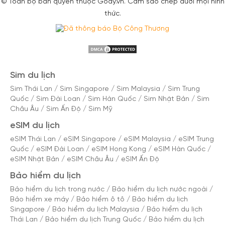
© Toàn bộ bản quyền thuộc Gody.vn. Cấm sao chép dưới mọi hình
thức.
Sim du lịch
Sim Thái Lan
/
Sim Singapore
/
Sim Malaysia
/
Sim Trung
Quốc
/
Sim Đài Loan
/
Sim Hàn Quốc
/
Sim Nhật Bản
/
Sim
Châu Âu
/
Sim Ấn Độ
/
Sim Mỹ
eSIM du lịch
eSIM Thái Lan
/
eSIM Singapore
/
eSIM Malaysia
/
eSIM Trung
Quốc
/
eSIM Đài Loan
/
eSIM Hong Kong
/
eSIM Hàn Quốc
/
eSIM Nhật Bản
/
eSIM Châu Âu
/
eSIM Ấn Độ
Bảo hiểm du lịch
Bảo hiểm du lịch trong nước
/
Bảo hiểm du lịch nước ngoài
/
Bảo hiểm xe máy
/
Bảo hiểm ô tô
/
Bảo hiểm du lịch
Singapore
/
Bảo hiểm du lịch Malaysia
/
Bảo hiểm du lịch
Thái Lan
/
Bảo hiểm du lịch Trung Quốc
/
Bảo hiểm du lịch