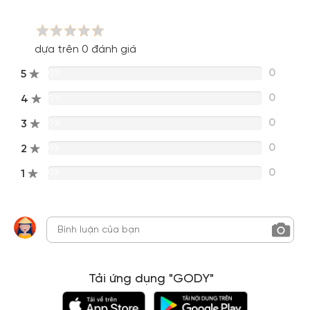
dựa trên 0 đánh giá
0
5
0%
0
4
0%
0
3
0%
0
2
0%
0
1
0%
Tải ứng dụng "GODY"