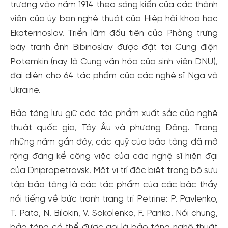
trương vào năm 1914 theo sáng kiến của các thành
viên của ủy ban nghệ thuật của Hiệp hội khoa học
Ekaterinoslav. Triển lãm đầu tiên của Phòng trưng
bày tranh ảnh Bibinoslav được đặt tại Cung điện
Potemkin (nay là Cung văn hóa của sinh viên DNU),
đại diện cho 64 tác phẩm của các nghệ sĩ Nga và
Ukraine.
Bảo tàng lưu giữ các tác phẩm xuất sắc của nghệ
thuật quốc gia, Tây Âu và phương Đông. Trong
những năm gần đây, các quỹ của bảo tàng đã mở
rộng đáng kể công việc của các nghệ sĩ hiện đại
của Dnipropetrovsk. Một vị trí đặc biệt trong bộ sưu
tập bảo tàng là các tác phẩm của các bậc thầy
nổi tiếng về bức tranh trang trí Petrine: P. Pavlenko,
T. Pata, N. Bilokin, V. Sokolenko, F. Panka. Nói chung,
bảo tàng có thể được gọi là bảo tàng nghệ thuật