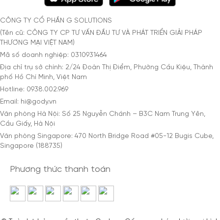
CÔNG TY CỔ PHẦN G SOLUTIONS
(Tên cũ: CÔNG TY CP TƯ VẤN ĐẦU TƯ VÀ PHÁT TRIỂN GIẢI PHÁP
THƯƠNG MẠI VIỆT NAM)
Mã số doanh nghiệp: 0310931464
Địa chỉ trụ sở chính: 2/24 Đoàn Thị Điểm, Phường Cầu Kiệu, Thành
phố Hồ Chí Minh, Việt Nam
Hotline: 0938.002.969
Email: hi@gody.vn
Văn phòng Hà Nội: Số 25 Nguyễn Chánh – B3C Nam Trung Yên,
Cầu Giấy, Hà Nội
Văn phòng Singapore: 470 North Bridge Road #05-12 Bugis Cube,
Singapore (188735)
Phương thức thanh toán