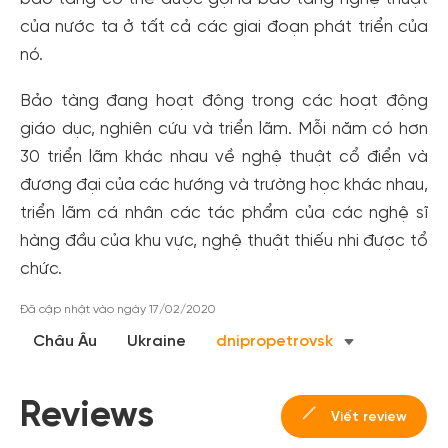
Tạo tài khoản nhanh - nhận nhiều ưu
của nước ta ở tất cả các giai đoạn phát triển của
đãi!
nó.
Tạo tài khoản để có thể
nhận ngay các ưu đãi
hấp dẫn
dành cho thành viên đến từ các đối tác của Gody.vn dành
Bảo tàng đang hoạt động trong các hoạt động
cho cộng đồng.
giáo dục, nghiên cứu và triển lãm. Mỗi năm có hơn
30 triển lãm khác nhau về nghệ thuật cổ điển và
Đăng ký
đương đại của các hướng và trường học khác nhau,
Hoặc đăng nhập bằng
triển lãm cá nhân các tác phẩm của các nghệ sĩ
Đăng nhập Facebook
Đăng nhập Google
hàng đầu của khu vực, nghệ thuật thiếu nhi được tổ
chức.
Đã cập nhật vào ngày 17/02/2020
Châu Âu
Ukraine
dnipropetrovsk
Reviews
Viết review