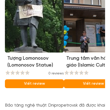
Tượng Lomonosov
Trung tâm văn hóa
(Lomonosov Statue)
giáo (Islamic Cultur
Center )
0 reviews
0
Viết review
Viết review
Bảo tàng nghệ thuật Dnipropetrovsk đã được khai