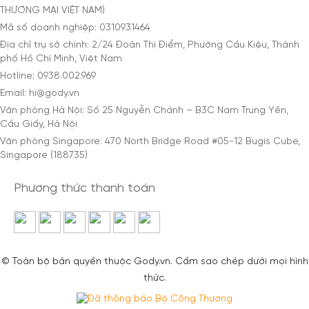
THƯƠNG MẠI VIỆT NAM)
Mã số doanh nghiệp: 0310931464
Địa chỉ trụ sở chính: 2/24 Đoàn Thị Điểm, Phường Cầu Kiệu, Thành
phố Hồ Chí Minh, Việt Nam
Hotline: 0938.002.969
Email: hi@gody.vn
Văn phòng Hà Nội: Số 25 Nguyễn Chánh – B3C Nam Trung Yên,
Cầu Giấy, Hà Nội
Văn phòng Singapore: 470 North Bridge Road #05-12 Bugis Cube,
Singapore (188735)
Phương thức thanh toán
© Toàn bộ bản quyền thuộc Gody.vn. Cấm sao chép dưới mọi hình
thức.