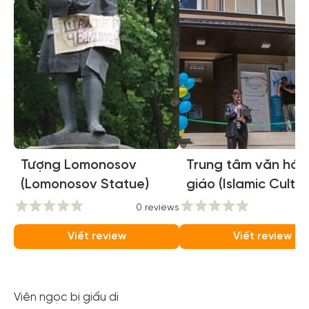
Tượng Lomonosov
Trung tâm văn hóa
(Lomonosov Statue)
giáo (Islamic Cultur
Center )
0 reviews
0
Viết review
Viết review
Viên ngọc bị giấu di