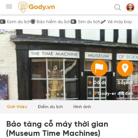
Esim du lịch
Bảo hiểm du lịch
Sim du lịch
Vé máy bay
Đã đi
Sắp đi
0
Gody-er đã đến
Giới thiệu
Điểm du lịch
Hình ảnh
Bảo tàng cỗ máy thời gian
(Museum Time Machines)