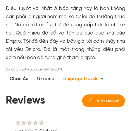
Điều tuyệt vời nhất ở bảo tàng này là bạn không
cần phải là người hâm mộ xe tự lái để thưởng thức
nó. Nó có rất nhiều thứ để cung cấp hơn là chỉ xe
hơi. Quá nhiều đồ cổ và tàn dư của quá khứ của
Dnipro. Tôi đã đến đây và bây giờ tôi cảm thấy như
tôi yêu Dnipro. Đó là một trong những điều phải
xem nếu bạn đã từng ghé thăm dnipro.
Tạo tài khoản nhanh - nhận nhiều ưu
đãi!
Đã cập nhật vào ngày 05/10/2019
Tạo tài khoản để có thể
nhận ngay các ưu đãi
hấp dẫn
Châu Âu
Ukraine
dnipropetrovsk
dành cho thành viên đến từ các đối tác của Gody.vn dành
cho cộng đồng.
Reviews
Đăng ký
Viết review
Hoặc đăng nhập bằng
Đăng nhập Facebook
Đăng nhập Google
dựa trên 0 đánh giá