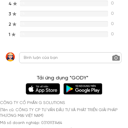
0
4
0%
0
3
0%
0
2
0%
0
1
0%
Tải ứng dụng "GODY"
CÔNG TY CỔ PHẦN G SOLUTIONS
(Tên cũ: CÔNG TY CP TƯ VẤN ĐẦU TƯ VÀ PHÁT TRIỂN GIẢI PHÁP
THƯƠNG MẠI VIỆT NAM)
Mã số doanh nghiệp: 0310931464