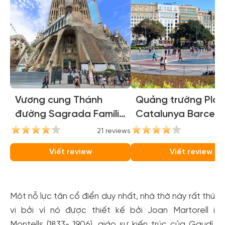
Vương cung Thánh
Quảng trường Pla
đường Sagrada Família
Catalunya Barcelo
(Sagrada Familia
(Catalunya Square
21 reviews
16
Basilica)
Barcelona)
Viết review
Viết review
Một nỗ lực tân cổ điển duy nhất, nhà thờ này rất thú
vị bởi vì nó được thiết kế bởi Joan Martorell i
Montells (1833- 1906), giáo sư kiến trúc của Gaudí.