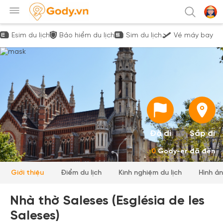
Esim du lịch
Bảo hiểm du lịch
Sim du lịch
Vé máy bay
Đã đi
Sắp đi
0
Gody-er đã đến
Giới thiệu
Điểm du lịch
Kinh nghiệm du lịch
Hình ả
Nhà thờ Saleses (Església de les
Saleses)