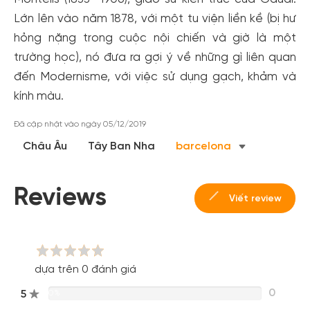
Lớn lên vào năm 1878, với một tu viện liền kề (bị hư
hỏng nặng trong cuộc nội chiến và giờ là một
trường học), nó đưa ra gợi ý về những gì liên quan
đến Modernisme, với việc sử dụng gạch, khảm và
kính màu.
Tạo tài khoản nhanh - nhận nhiều ưu
Đã cập nhật vào ngày 05/12/2019
đãi!
Châu Âu
Tây Ban Nha
barcelona
Tạo tài khoản để có thể
nhận ngay các ưu đãi
hấp dẫn
dành cho thành viên đến từ các đối tác của Gody.vn dành
Reviews
cho cộng đồng.
Viết review
Đăng ký
Hoặc đăng nhập bằng
Đăng nhập Facebook
Đăng nhập Google
dựa trên 0 đánh giá
0
5
0%