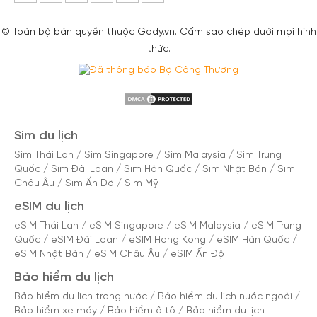
© Toàn bộ bản quyền thuộc Gody.vn. Cấm sao chép dưới mọi hình
thức.
Sim du lịch
Sim Thái Lan
/
Sim Singapore
/
Sim Malaysia
/
Sim Trung
Quốc
/
Sim Đài Loan
/
Sim Hàn Quốc
/
Sim Nhật Bản
/
Sim
Châu Âu
/
Sim Ấn Độ
/
Sim Mỹ
eSIM du lịch
eSIM Thái Lan
/
eSIM Singapore
/
eSIM Malaysia
/
eSIM Trung
Quốc
/
eSIM Đài Loan
/
eSIM Hong Kong
/
eSIM Hàn Quốc
/
eSIM Nhật Bản
/
eSIM Châu Âu
/
eSIM Ấn Độ
Bảo hiểm du lịch
Bảo hiểm du lịch trong nước
/
Bảo hiểm du lịch nước ngoài
/
Bảo hiểm xe máy
/
Bảo hiểm ô tô
/
Bảo hiểm du lịch