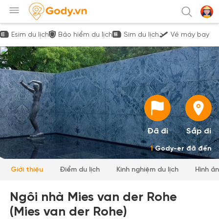
Esim du lịch
Bảo hiểm du lịch
Sim du lịch
Vé máy bay
Đã đi
Sắp đi
1
Gody-er đã đến
Giới thiệu
Điểm du lịch
Kinh nghiệm du lịch
Hình ả
Ngôi nhà Mies van der Rohe
(Mies van der Rohe)