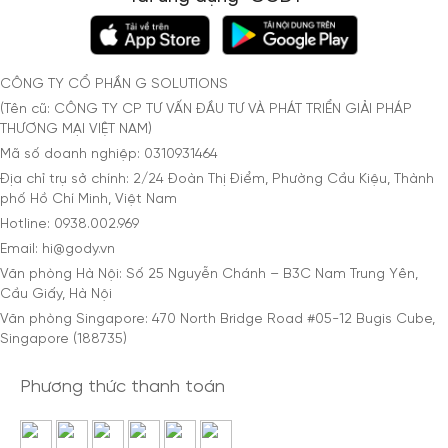
CÔNG TY CỔ PHẦN G SOLUTIONS
(Tên cũ: CÔNG TY CP TƯ VẤN ĐẦU TƯ VÀ PHÁT TRIỂN GIẢI PHÁP
THƯƠNG MẠI VIỆT NAM)
Mã số doanh nghiệp: 0310931464
Địa chỉ trụ sở chính: 2/24 Đoàn Thị Điểm, Phường Cầu Kiệu, Thành
phố Hồ Chí Minh, Việt Nam
Hotline: 0938.002.969
Email: hi@gody.vn
Văn phòng Hà Nội: Số 25 Nguyễn Chánh – B3C Nam Trung Yên,
Cầu Giấy, Hà Nội
Văn phòng Singapore: 470 North Bridge Road #05-12 Bugis Cube,
Singapore (188735)
Phương thức thanh toán