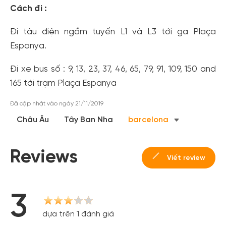
Cách đi :
Tạo tài khoản nhanh - nhận nhiều ưu
Đi tàu điện ngầm tuyến L1 và L3 tới ga Plaça
đãi!
Espanya.
Tạo tài khoản để có thể
nhận ngay các ưu đãi
hấp dẫn
dành cho thành viên đến từ các đối tác của Gody.vn dành
Đi xe bus số : 9, 13, 23, 37, 46, 65, 79, 91, 109, 150 and
cho cộng đồng.
165 tới trạm Plaça Espanya
Đăng ký
Đã cập nhật vào ngày 21/11/2019
Hoặc đăng nhập bằng
Đăng nhập Facebook
Đăng nhập Google
Châu Âu
Tây Ban Nha
barcelona
Reviews
Viết review
3
dựa trên 1 đánh giá