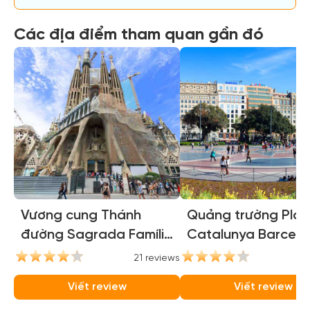
Các địa điểm tham quan gần đó
Vương cung Thánh
Quảng trường Pla
đường Sagrada Família
Catalunya Barcelo
(Sagrada Familia
(Catalunya Square
21 reviews
16
Basilica)
Barcelona)
Viết review
Viết review