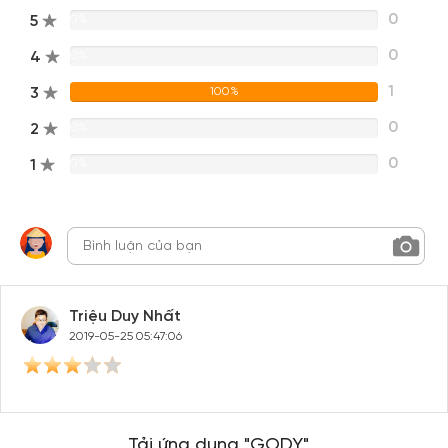
0
5
0%
0
4
0%
1
3
100%
0
2
0%
0
1
0%
Triệu Duy Nhất
2019-05-25 05:47:06
Tải ứng dụng "GODY"