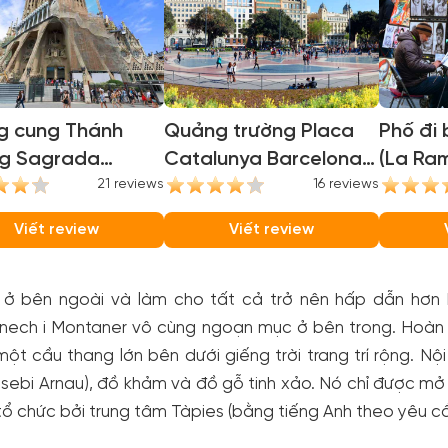
g cung Thánh
Quảng trường Placa
Phố đi
ng Sagrada
Catalunya Barcelona
(La Ram
lia (Sagrada
21 reviews
(Catalunya Square
16 reviews
ia Basilica)
Barcelona)
Viết review
Viết review
ị ở bên ngoài và làm cho tất cả trở nên hấp dẫn hơn
ech i Montaner vô cùng ngoạn mục ở bên trong. Hoàn t
một cầu thang lớn bên dưới giếng trời trang trí rộng. 
sebi Arnau), đồ khảm và đồ gỗ tinh xảo. Nó chỉ được mở 
ổ chức bởi trung tâm Tàpies (bằng tiếng Anh theo yêu cầ