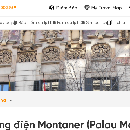
Điểm đến
My Travel Map
.002.969
áy bay
Bảo hiểm du lịch
Esim du lịch
Sim du lịch
Lịch trìn
ona
ng điện Montaner (Palau M