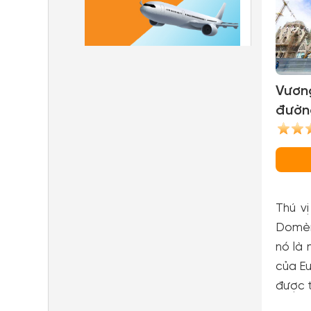
Vươn
đườ
Famí
Famil
Thú v
Domèn
nó là 
của Eu
được t