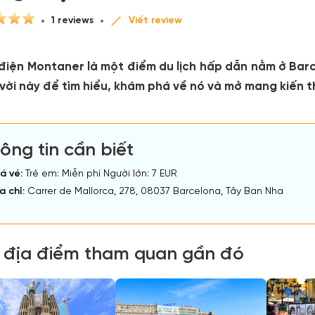
1 reviews
Viết review
điện Montaner là một điểm du lịch hấp dẫn nằm ở Bar
 vời này để tìm hiểu, khám phá về nó và mở mang kiến 
ông tin cần biết
á vé:
Trẻ em: Miễn phí Người lớn: 7 EUR
a chỉ:
Carrer de Mallorca, 278, 08037 Barcelona, Tây Ban Nha
 địa điểm tham quan gần đó