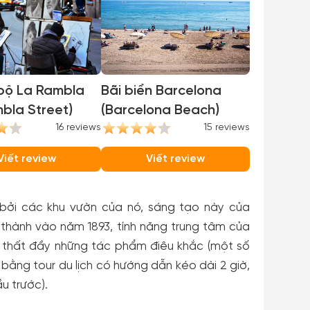
 bộ La Rambla
Bãi biển Barcelona
bla Street)
(Barcelona Beach)
16 reviews
15 reviews
Viết review
Viết review
 bởi các khu vườn của nó, sáng tạo này của
hành vào năm 1893, tính năng trung tâm của
Nội thất đầy những tác phẩm điêu khắc (một số
bằng tour du lịch có hướng dẫn kéo dài 2 giờ,
u trước).