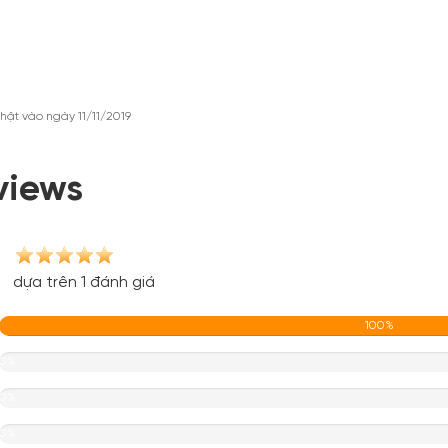
hật vào ngày 11/11/2019
views
dựa trên 1 đánh giá
100%
0%
0%
0%