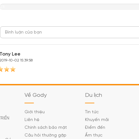
0%
Tony Lee
2019-10-02 15:39:58
Về Gody
Du lịch
Giới thiệu
Tin tức
TRIỂN
Liên hệ
Khuyến mãi
Chính sách bảo mật
Điểm đến
Câu hỏi thường gặp
Ẩm thực