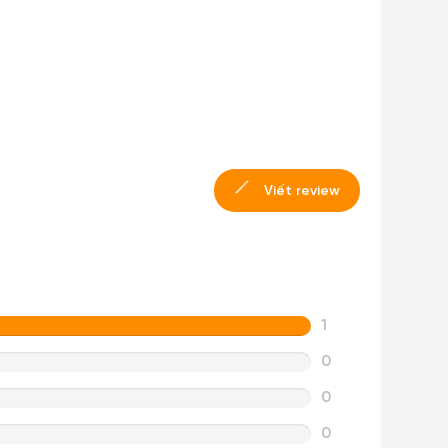
Viết review
1
0
0
0