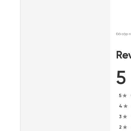
Đã cập n
Re
5
5
4
3
2