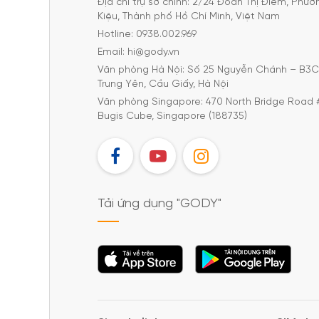
Địa chỉ trụ sở chính: 2/24 Đoàn Thị Điểm, Phư
Kiệu, Thành phố Hồ Chí Minh, Việt Nam
Hotline: 0938.002.969
Email: hi@gody.vn
Văn phòng Hà Nội: Số 25 Nguyễn Chánh – B3
Trung Yên, Cầu Giấy, Hà Nội
Văn phòng Singapore: 470 North Bridge Road 
Bugis Cube, Singapore (188735)
FB
YT
IG
Tải ứng dụng "GODY"
Tải ứng dụng
Tải ứng dụng
"GODY"
"GODY"