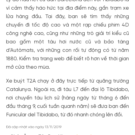
vì cảm thấy háo hức tại địa điểm này, gần trạm xe
lửa hàng đầu. Tại đây, bạn sẽ tìm thấy những
chuyến đi tốc độ cao và một rạp chiếu phim 4D
công nghệ cao, cũng như những trò giải trí kiểu cũ
bao gồm một tàu hơi nước cũ và bảo tàng
d’Autòmats, với những con rối tự động có từ năm
1880. Kiểm tra trang web để biết rõ hơn về thời gian
mở cửa theo mùa.
Xe buýt T2A chạy ở đây trực tiếp từ quãng trường
Catalunya. Ngoài ra, đi tàu L7 đến đại lộ Tibidabo,
nơi chuyến tàu lịch sử (hàng ngày từ tháng 6 đến
đầu tháng 9, cuối tuần quanh năm) sẽ đưa bạn đến
Tạo tài khoản nhanh - nhận nhiều ưu
Funicular del Tibidabo, từ đó nhanh chóng lên đồi.
đãi!
Đã cập nhật vào ngày 13/11/2019
Tạo tài khoản để có thể
nhận ngay các ưu đãi
hấp dẫn