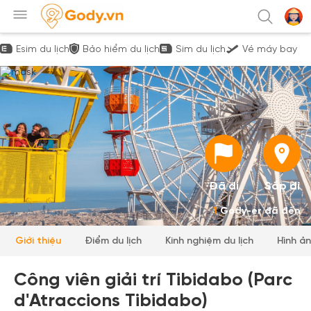
Esim du lịch
Bảo hiểm du lịch
Sim du lịch
Vé máy bay
Đã đi
Sắp đi
1
Gody-er đã đến
Giới thiệu
Điểm du lịch
Kinh nghiệm du lịch
Hình ả
Công viên giải trí Tibidabo (Parc
d'Atraccions Tibidabo)