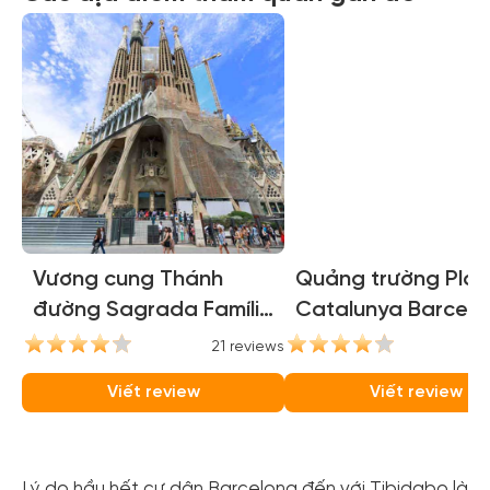
Vương cung Thánh
Quảng trường Pla
đường Sagrada Família
Catalunya Barcelo
(Sagrada Familia
(Catalunya Square
21 reviews
16
Basilica)
Barcelona)
Viết review
Viết review
Lý do hầu hết cư dân Barcelona đến với Tibidabo là