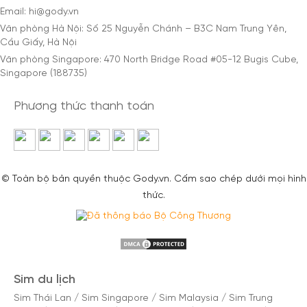
Email: hi@gody.vn
Văn phòng Hà Nội: Số 25 Nguyễn Chánh – B3C Nam Trung Yên,
Cầu Giấy, Hà Nội
Văn phòng Singapore: 470 North Bridge Road #05-12 Bugis Cube,
Singapore (188735)
Phương thức thanh toán
© Toàn bộ bản quyền thuộc Gody.vn. Cấm sao chép dưới mọi hình
thức.
Sim du lịch
Sim Thái Lan
/
Sim Singapore
/
Sim Malaysia
/
Sim Trung