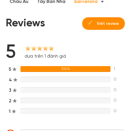
dành cho thành viên đến từ các đối tác của Gody.vn dành
Châu Âu
Tây Ban Nha
barcelona
cho cộng đồng.
Đăng ký
Reviews
Viết review
Hoặc đăng nhập bằng
Đăng nhập Facebook
Đăng nhập Google
5
dựa trên 1 đánh giá
1
5
100%
0
4
0%
0
3
0%
0
2
0%
0
1
0%