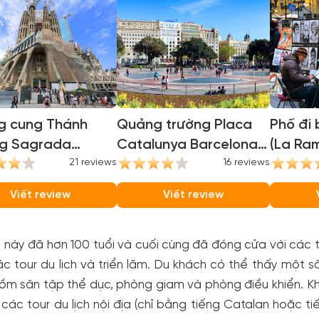
g cung Thánh
Quảng trường Placa
Phố đi
ng Sagrada
Catalunya Barcelona
(La Ram
lia (Sagrada
21 reviews
(Catalunya Square
16 reviews
ia Basilica)
Barcelona)
Viết review
Viết review
 này đã hơn 100 tuổi và cuối cùng đã đóng cửa với các 
c tour du lịch và triển lãm. Du khách có thể thấy một 
ồm sân tập thể dục, phòng giam và phòng điều khiển. K
các tour du lịch nội địa (chỉ bằng tiếng Catalan hoặc ti