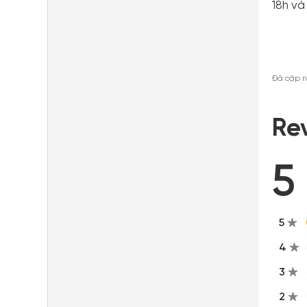
18h và 
Đã cập n
Re
5
5
4
3
2