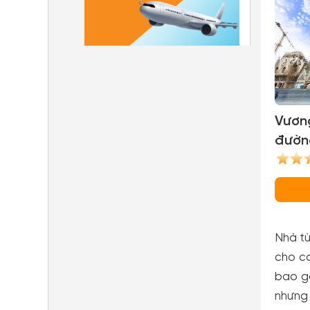
Vươn
đườ
Famí
Famil
Nhà tù
cho cá
bao g
nhưng 