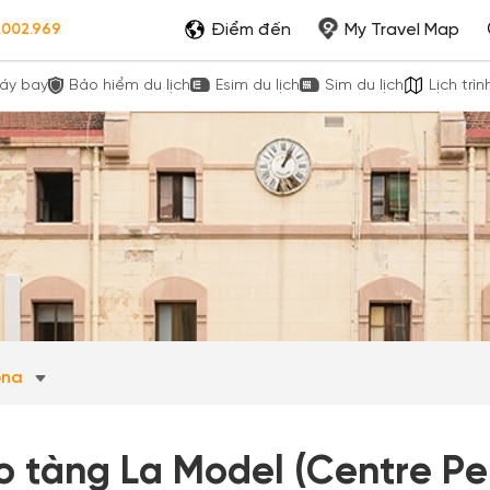
Điểm đến
My Travel Map
.002.969
áy bay
Bảo hiểm du lịch
Esim du lịch
Sim du lịch
Lịch trìn
ona
o tàng La Model (Centre Pe