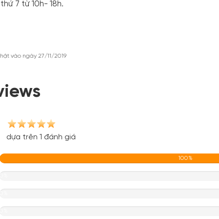
thứ 7 từ 10h- 18h.
hật vào ngày 27/11/2019
views
dựa trên 1 đánh giá
100%
0%
0%
0%