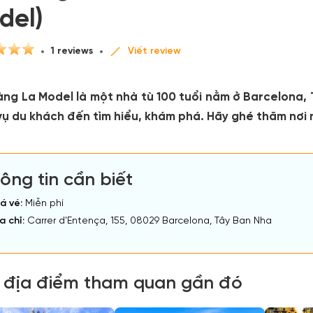
del)
1 reviews
Viết review
àng La Model là một nhà tù 100 tuổi nằm ở Barcelona,
vụ du khách đến tìm hiểu, khám phá. Hãy ghé thăm nơi 
ông tin cần biết
á vé:
Miễn phí
a chỉ:
Carrer d'Entença, 155, 08029 Barcelona, Tây Ban Nha
 địa điểm tham quan gần đó