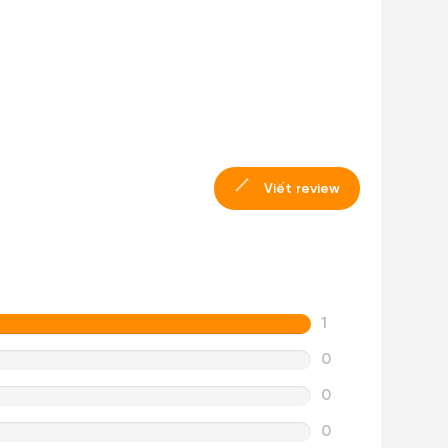
Viết review
1
0
0
0