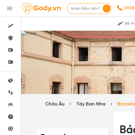
0938
Nhập điểm đến?
Vé m
Châu Âu
Tây Ban Nha
Barcel
Bả