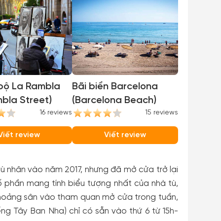
 bộ La Rambla
Bãi biển Barcelona
bla Street)
(Barcelona Beach)
16 reviews
15 reviews
Viết review
Viết review
tù nhân vào năm 2017, nhưng đã mở cửa trở lại
số phần mang tính biểu tượng nhất của nhà tù,
hoảng sân vào tham quan mở cửa trong tuần,
ếng Tây Ban Nha) chỉ có sẵn vào thứ 6 từ 15h-