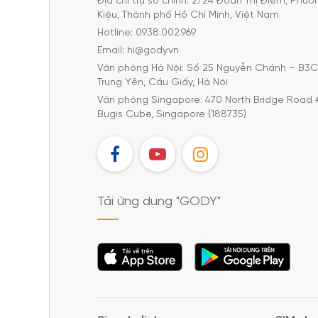
Địa chỉ trụ sở chính: 2/24 Đoàn Thị Điểm, Phư
Kiệu, Thành phố Hồ Chí Minh, Việt Nam
Hotline: 0938.002.969
Email: hi@gody.vn
Văn phòng Hà Nội: Số 25 Nguyễn Chánh – B3
Trung Yên, Cầu Giấy, Hà Nội
Văn phòng Singapore: 470 North Bridge Road 
Bugis Cube, Singapore (188735)
FB
YT
IG
Tải ứng dụng "GODY"
Tải ứng dụng
Tải ứng dụng
"GODY"
"GODY"