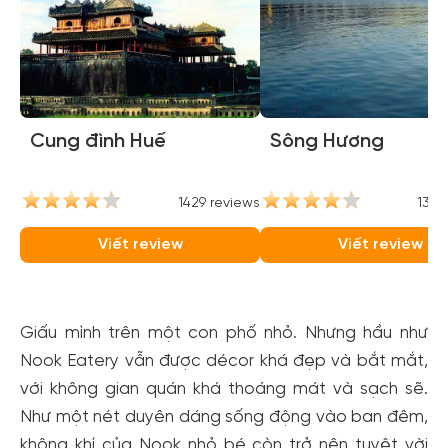
Cung đình Huế
Sông Hương
1429 reviews
1370
Viết review
Viết review
Giấu mình trên một con phố nhỏ. Nhưng hầu như
Nook Eatery vẫn được décor khá đẹp và bắt mắt,
với không gian quán khá thoáng mát và sạch sẽ.
Như một nét duyên dáng sống động vào ban đêm,
không khí của Nook nhỏ bé còn trở nên tuyệt vời