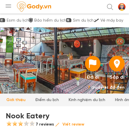
Esim du lịch
Bảo hiểm du lịch
Sim du lịch
Vé máy bay
Đã đi
Sắp đi
7
Gody-er đã đến
Giới thiệu
Điểm du lịch
Kinh nghiệm du lịch
Hình ả
Nook Eatery
7 reviews
Viết review