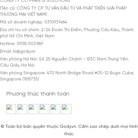
CÔNG TY CỔ PHẦN G SOLUTIONS
(Tên cũ: CÔNG TY CP TƯ VẤN ĐẦU TƯ VÀ PHÁT TRIỂN GIẢI PHÁP
THƯƠNG MẠI VIỆT NAM)
Mã số doanh nghiệp: 0310931464
Địa chỉ trụ sở chính: 2/24 Đoàn Thị Điểm, Phường Cầu Kiệu, Thành
phố Hồ Chí Minh, Việt Nam
Hotline: 0938.002.969
Email: hi@gody.vn
Văn phòng Hà Nội: Số 25 Nguyễn Chánh – B3C Nam Trung Yên,
Cầu Giấy, Hà Nội
Văn phòng Singapore: 470 North Bridge Road #05-12 Bugis Cube,
Singapore (188735)
Phương thức thanh toán
© Toàn bộ bản quyền thuộc Gody.vn. Cấm sao chép dưới mọi hình
thức.