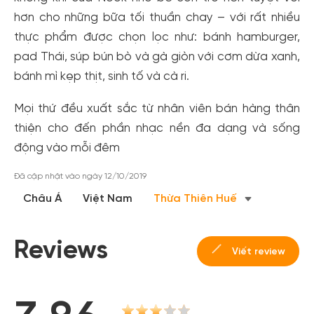
hơn cho những bữa tối thuần chay – với rất nhiều
thực phẩm được chọn lọc như: bánh hamburger,
pad Thái, súp bún bò và gà giòn với cơm dừa xanh,
bánh mì kẹp thịt, sinh tố và cà ri.
Mọi thứ đều xuất sắc từ nhân viên bán hàng thân
thiện cho đến phần nhạc nền đa dạng và sống
động vào mỗi đêm
Đã cập nhật vào ngày 12/10/2019
Châu Á
Việt Nam
Thừa Thiên Huế
Reviews
Viết review