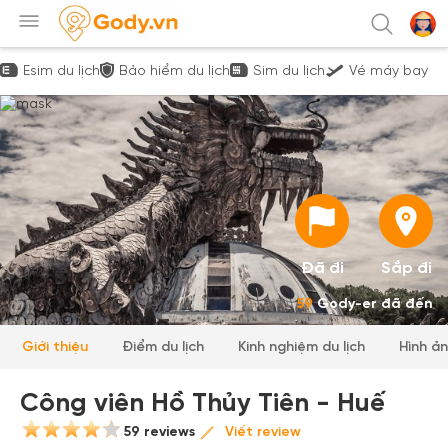
Esim du lịch
Bảo hiểm du lịch
Sim du lịch
Vé máy bay
Đã đi
Sắp đi
59
Gody-er đã đến
Giới thiệu
Điểm du lịch
Kinh nghiệm du lịch
Hình ả
Công viên Hồ Thủy Tiên - Huế
59 reviews
Viết review