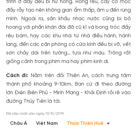
trình ở đây đều bị hư hỏng. Rong rêu, cây cỏ mọc
đầy rẫy tạo nên không gian ẩm thấp, âm u đến rùng
mình. Ngoài ra, sân khấu nhạc nước cũng bị bỏ
hoang với phần khán đài đã cũ kĩ và bong tróc đầy
rêu bám, hay các khu nhà từ nhà điều hành, hành
lang, đến các căn phòng có cửa kính đều bị vỡ, vết
sơn chảy dài trên tường… tựa như máu. Trông rất
giống cảnh trong phim ma hay phim kinh dị.
Cách đi:
Nằm trên đồi Thiên An, cách trung tâm
thành phố khoảng 9-10km. Bạn cứ đi theo đường
lớn Điện Biên Phủ - Minh Mạng - Khải Định rồi rẽ vào
đường Thủy Tiên là tới.
Đã cập nhật vào ngày 13/10/2019
Châu Á
Việt Nam
Thừa Thiên Huế