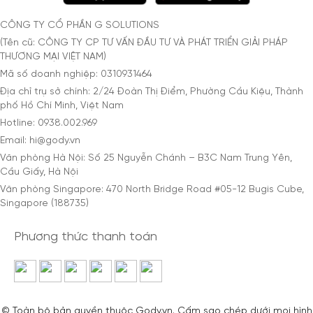
CÔNG TY CỔ PHẦN G SOLUTIONS
(Tên cũ: CÔNG TY CP TƯ VẤN ĐẦU TƯ VÀ PHÁT TRIỂN GIẢI PHÁP
THƯƠNG MẠI VIỆT NAM)
Mã số doanh nghiệp: 0310931464
Địa chỉ trụ sở chính: 2/24 Đoàn Thị Điểm, Phường Cầu Kiệu, Thành
phố Hồ Chí Minh, Việt Nam
Hotline: 0938.002.969
Email: hi@gody.vn
Văn phòng Hà Nội: Số 25 Nguyễn Chánh – B3C Nam Trung Yên,
Cầu Giấy, Hà Nội
Văn phòng Singapore: 470 North Bridge Road #05-12 Bugis Cube,
Singapore (188735)
Phương thức thanh toán
© Toàn bộ bản quyền thuộc Gody.vn. Cấm sao chép dưới mọi hình