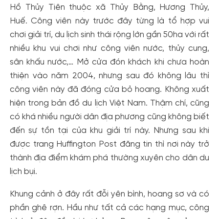
Hồ Thủy Tiên thuộc xã Thủy Bằng, Hương Thủy,
Huế. Công viên này trước đây từng là tổ hợp vui
chơi giải trí, du lịch sinh thái rộng lớn gần 50ha với rất
nhiều khu vui chơi như công viên nước, thủy cung,
sân khấu nước,… Mở cửa đón khách khi chưa hoàn
thiện vào năm 2004, nhưng sau đó không lâu thì
công viên này đã đóng cửa bỏ hoang. Không xuất
hiện trong bản đồ du lịch Việt Nam. Thậm chí, cũng
có khá nhiều người dân địa phương cũng không biết
đến sự tồn tại của khu giải trí này. Nhưng sau khi
được trang Huffington Post đăng tin thì nơi này trở
thành địa điểm khám phá thường xuyên cho dân du
lịch bụi.
Khung cảnh ở đây rất đỗi yên bình, hoang sơ và có
phần ghê rợn. Hầu như tất cả các hạng mục, công