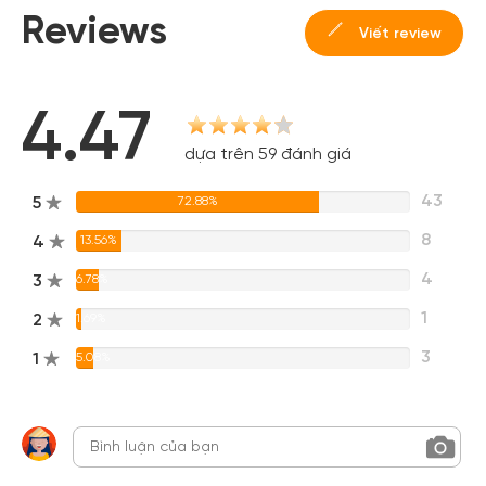
Reviews
Viết review
4.47
dựa trên 59 đánh giá
43
5
72.88%
8
4
13.56%
4
3
6.78%
1
2
1.69%
3
1
5.08%