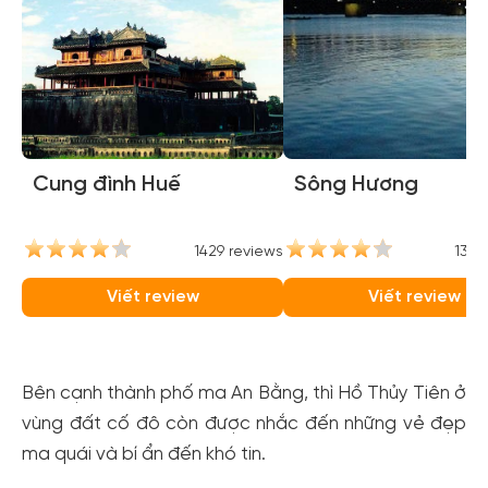
Cung đình Huế
Sông Hương
1429 reviews
1370
Viết review
Viết review
Bên cạnh thành phố ma An Bằng, thì Hồ Thủy Tiên ở
vùng đất cố đô còn được nhắc đến những vẻ đẹp
ma quái và bí ẩn đến khó tin.