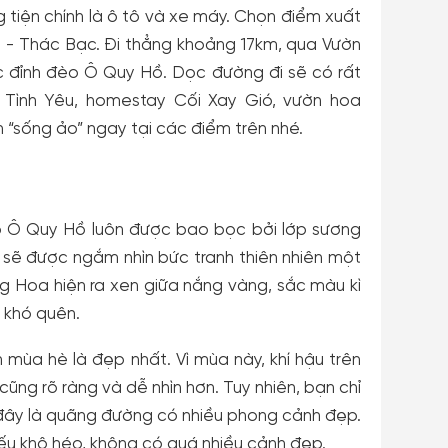
 tiện chính là ô tô và xe máy. Chọn điểm xuất
hủ - Thác Bạc. Đi thẳng khoảng 17km, qua Vườn
c đỉnh đèo Ô Quy Hồ. Dọc đường đi sẽ có rất
 Tình Yêu, homestay Cối Xay Gió, vườn hoa
h “sống ảo” ngay tại các điểm trên nhé.
o Ô Quy Hồ luôn được bao bọc bởi lớp sương
 sẽ được ngắm nhìn bức tranh thiên nhiên một
g Hoa hiện ra xen giữa nắng vàng, sắc màu kì
 khó quên.
ùa hè là đẹp nhất. Vì mùa này, khí hậu trên
ũng rõ ràng và dễ nhìn hơn. Tuy nhiên, bạn chỉ
 đây là quãng đường có nhiều phong cảnh đẹp.
iếu khô héo, không có quá nhiều cảnh đẹp.