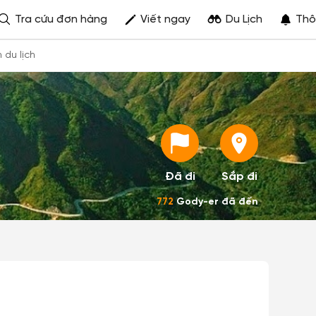
Tra cứu đơn hàng
Viết ngay
Du Lịch
Thô
h du lịch
Đã đi
Sắp đi
772
Gody-er đã đến