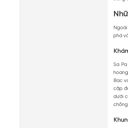
Nhữ
Ngoài 
phá và
Khám
Sa Pa
hoang 
Bạc và
cặp đô
dưới c
chồng
Khun