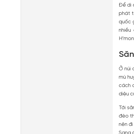
Để di 
phát t
quốc g
nhiều
H’mong
Săn
Ở núi
mù huy
cách c
diệu c
Tới să
đèo th
nên đi
Sang đ