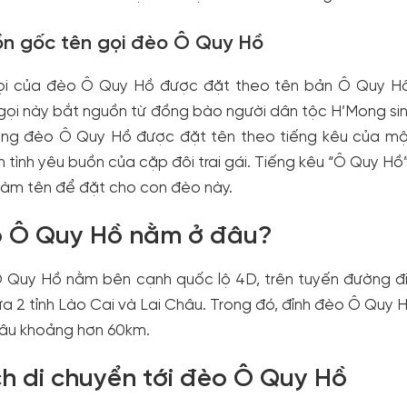
n gốc tên gọi đèo Ô Quy Hồ
ọi của đèo Ô Quy Hồ được đặt theo tên bản Ô Quy Hồ,
ọi này bắt nguồn từ đồng bào người dân tộc H’Mong sinh
ằng đèo Ô Quy Hồ được đặt tên theo tiếng kêu của một 
 tình yêu buồn của cặp đôi trai gái. Tiếng kêu “Ô Quy Hồ
 làm tên để đặt cho con đèo này.
 Ô Quy Hồ nằm ở đâu?
 Quy Hồ nằm bên cạnh quốc lộ 4D, trên tuyến đường đi 
iữa 2 tỉnh Lào Cai và Lai Châu. Trong đó, đỉnh đèo Ô Qu
hâu khoảng hơn 60km.
h di chuyển tới đèo Ô Quy Hồ