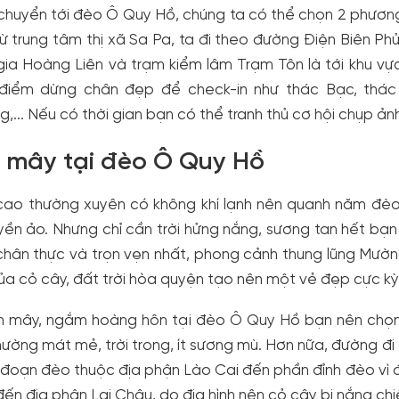
chuyển tới đèo Ô Quy Hồ, chúng ta có thể chọn 2 phương
ừ trung tâm thị xã Sa Pa, ta đi theo đường Điện Biên P
ia Hoàng Liên và trạm kiểm lâm Trạm Tôn là tới khu vự
 điểm dừng chân đẹp để check-in như thác Bạc, thác
,... Nếu có thời gian bạn có thể tranh thủ cơ hội chụp ản
 mây tại đèo Ô Quy Hồ
 cao thường xuyên có không khí lạnh nên quanh năm đè
ền ảo. Nhưng chỉ cần trời hửng nắng, sương tan hết bạn
hân thực và trọn vẹn nhất, phong cảnh thung lũng Mườn
ủa cỏ cây, đất trời hòa quyện tạo nên một vẻ đẹp cực kỳ
n mây, ngắm hoàng hôn tại đèo Ô Quy Hồ bạn nên chọn m
ường mát mẻ, trời trong, ít sương mù. Hơn nữa, đường đi c
 đoạn đèo thuộc địa phận Lào Cai đến phần đỉnh đèo vì
ến địa phận Lai Châu, do địa hình nên cỏ cây bị nắng ch