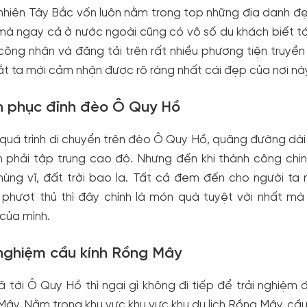
nhiên Tây Bắc vốn luôn nằm trong top những địa danh đẹp
à ngay cả ở nước ngoài cũng có vô số du khách biết tớ
ông nhận và đăng tải trên rất nhiều phương tiện truyền t
t ta mới cảm nhận được rõ ràng nhất cái đẹp của nơi này
h phục đỉnh đèo Ô Quy Hồ
quá trình di chuyển trên đèo Ô Quy Hồ, quãng đường dài 
ôn phải tập trung cao độ. Nhưng đến khi thành công ch
hùng vĩ, đất trời bao la. Tất cả đem đến cho người ta
phượt thủ thì đây chính là món quà tuyệt vời nhất mà 
của mình.
 nghiệm cầu kính Rồng Mây
 tới Ô Quy Hồ thì ngại gì không đi tiếp để trải nghiệm đ
ây. Nằm trong khu vực khu vực khu du lịch Rồng Mây, cầu