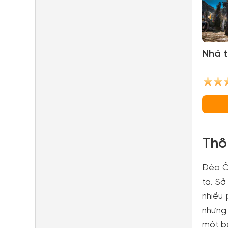
Nhà 
Thô
Đèo Ô
ta. Sở
nhiều
nhưng 
một bê