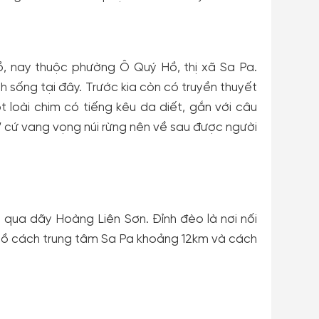
 nay thuộc phường Ô Quý Hồ, thị xã Sa Pa.
 sống tại đây. Trước kia còn có truyền thuyết
loài chim có tiếng kêu da diết, gắn với câu
” cứ vang vọng núi rừng nên về sau được người
qua dãy Hoàng Liên Sơn. Đỉnh đèo là nơi nối
y Hồ cách trung tâm Sa Pa khoảng 12km và cách