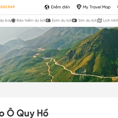
Điểm đến
My Travel Map
.002.969
áy bay
Bảo hiểm du lịch
Esim du lịch
Sim du lịch
Lịch trìn
o Ô Quy Hồ