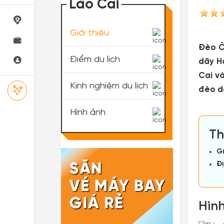
Lào Cai
Giới thiệu
Đèo Ô
Điểm du lịch
dãy H
Cai v
Kinh nghiệm du lịch
đèo dà
Hình ảnh
Th
Gi
Đị
Hình