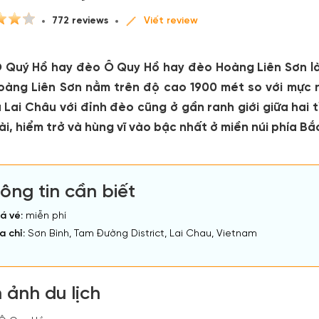
772 reviews
Viết review
 Quý Hồ hay đèo Ô Quy Hồ hay đèo Hoàng Liên Sơn là
oàng Liên Sơn nằm trên độ cao 1900 mét so với mực nư
à Lai Châu với đỉnh đèo cũng ở gần ranh giới giữa hai
i, hiểm trở và hùng vĩ vào bậc nhất ở miền núi phía Bắ
ông tin cần biết
á vé:
miễn phí
a chỉ:
Sơn Bình, Tam Đường District, Lai Chau, Vietnam
 ảnh du lịch