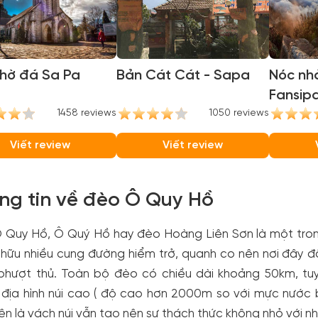
thờ đá Sa Pa
Bản Cát Cát - Sapa
Nóc nh
Fansip
1458 reviews
1050 reviews
Viết review
Viết review
ng tin về đèo Ô Quy Hồ
 Quy Hồ, Ô Quý Hồ hay đèo Hoàng Liên Sơn là một trong
 hữu nhiều cung đường hiểm trở, quanh co nên nơi đây đ
 phượt thủ. Toàn bộ đèo có chiều dài khoảng 50km, t
địa hình núi cao ( độ cao hơn 2000m so với mực nước b
n là vách núi vẫn tạo nên sự thách thức không nhỏ với n