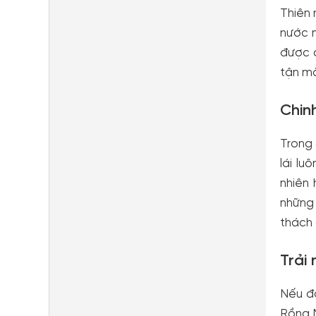
Thiên 
nước m
được c
tận mắ
Chin
Trong 
lái lu
nhiên 
những 
thách 
Trải
Nếu đã
Rồng M