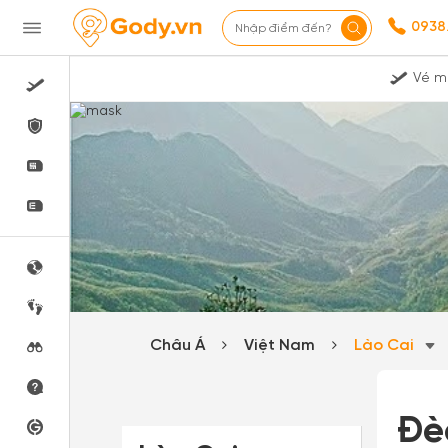
0938
Nhập điểm đến?
Vé m
Châu Á
Việt Nam
Lào Cai
Đè