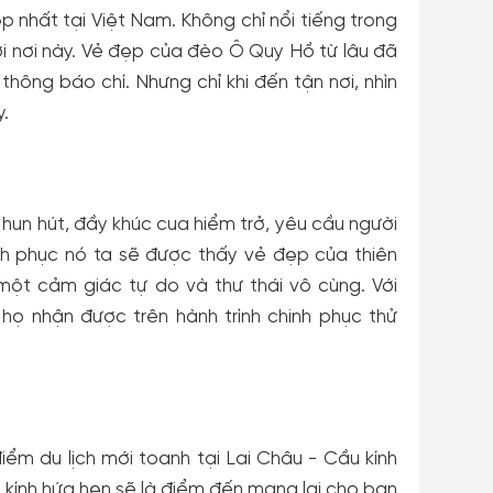
 nhất tại Việt Nam. Không chỉ nổi tiếng trong
i nơi này. Vẻ đẹp của đèo Ô Quy Hồ từ lâu đã
hông báo chí. Nhưng chỉ khi đến tận nơi, nhìn
.
hun hút, đầy khúc cua hiểm trở, yêu cầu người
inh phục nó ta sẽ được thấy vẻ đẹp của thiên
 một cảm giác tự do và thư thái vô cùng. Với
họ nhận được trên hành trình chinh phục thử
iểm du lịch mới toanh tại Lai Châu - Cầu kính
 kính hứa hẹn sẽ là điểm đến mang lại cho bạn