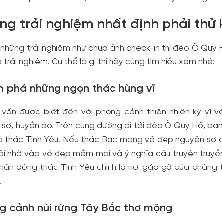
ng trải nghiệm nhất định phải thử
những trải nghiệm như chụp ảnh check-in thì đèo Ô Quy 
 trải nghiệm. Cụ thể là gì thì hãy cùng tìm hiểu xem nhé:
 phá những ngọn thác hùng vĩ
 vốn được biết đến với phong cảnh thiên nhiên kỳ vĩ v
sơ, huyền ảo. Trên cung đường đi tới đèo Ô Quy Hồ, bạn
 thác Tình Yêu. Nếu thác Bạc mang vẻ đẹp nguyên sơ đầy 
i nhờ vào vẻ đẹp mềm mại và ý nghĩa câu truyện truyền
hân dòng thác Tình Yêu chính là nơi gặp gỡ của chàng t
.
g cảnh núi rừng Tây Bắc thơ mộng