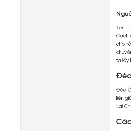
Nguồ
Tên g
Cách g
cho r
chuyện
ta lấy
Đèo
Đèo Ô
liền g
Lai C
Các