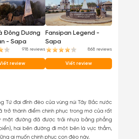
à Đông Dương
Fansipan Legend -
an - Sapa
Sapa
918 reviews
868 reviews
Viết review
Viết review
 Tứ đại đỉnh đèo của vùng núi Tây Bắc nước
ã trở thành điểm chinh phục trong mơ của rất
uy mặt đường đã được trải nhựa bằng phẳng
iển), hai bên đường đi một bên là vực thẳm,
hững ai muốn chinh phục con đèo này.