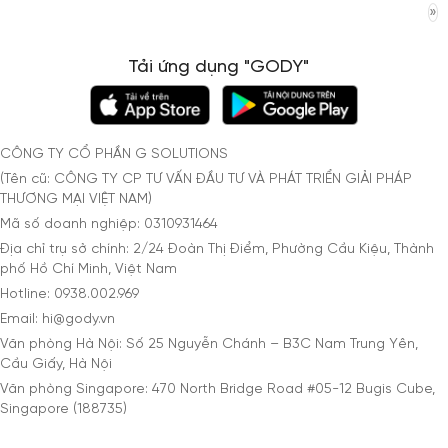
»
Tải ứng dụng "GODY"
CÔNG TY CỔ PHẦN G SOLUTIONS
(Tên cũ: CÔNG TY CP TƯ VẤN ĐẦU TƯ VÀ PHÁT TRIỂN GIẢI PHÁP
THƯƠNG MẠI VIỆT NAM)
Mã số doanh nghiệp: 0310931464
Địa chỉ trụ sở chính: 2/24 Đoàn Thị Điểm, Phường Cầu Kiệu, Thành
phố Hồ Chí Minh, Việt Nam
Hotline: 0938.002.969
Email: hi@gody.vn
Văn phòng Hà Nội: Số 25 Nguyễn Chánh – B3C Nam Trung Yên,
Cầu Giấy, Hà Nội
Văn phòng Singapore: 470 North Bridge Road #05-12 Bugis Cube,
Singapore (188735)