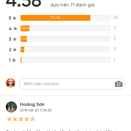
4.58
dựa trên 71 đánh giá
55
5
77.46%
7
4
9.86%
5
3
7.04%
3
2
4.23%
1
1
1.41%
Hoàng Sơn
2019-08-20 11:36:50