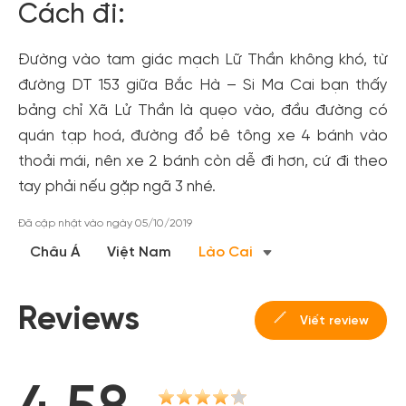
Cách đi:
Đường vào tam giác mạch Lữ Thần không khó, từ
đường DT 153 giữa Bắc Hà – Si Ma Cai bạn thấy
bảng chỉ Xã Lử Thần là quẹo vào, đầu đường có
quán tạp hoá, đường đổ bê tông xe 4 bánh vào
thoải mái, nên xe 2 bánh còn dễ đi hơn, cứ đi theo
tay phải nếu gặp ngã 3 nhé.
Đã cập nhật vào ngày 05/10/2019
Châu Á
Việt Nam
Lào Cai
Reviews
Viết review