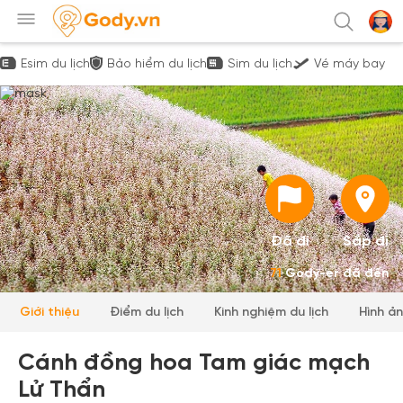
Esim du lịch
Bảo hiểm du lịch
Sim du lịch
Vé máy bay
Đã đi
Sắp đi
71
Gody-er đã đến
Giới thiệu
Điểm du lịch
Kinh nghiệm du lịch
Hình ả
Cánh đồng hoa Tam giác mạch
Lử Thẩn