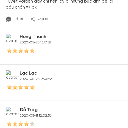
Tuyệt vờiđến đây chỉ nên lấy đi những bức ảnh để lại
dấu chân => ok
Trả lời
Chia sẻ
Hồng Thanh
2020-05-25 13:17:58
Lạc Lạc
2020-05-23 13:05:53
Đỗ Trag
2020-05-11 12:02:56