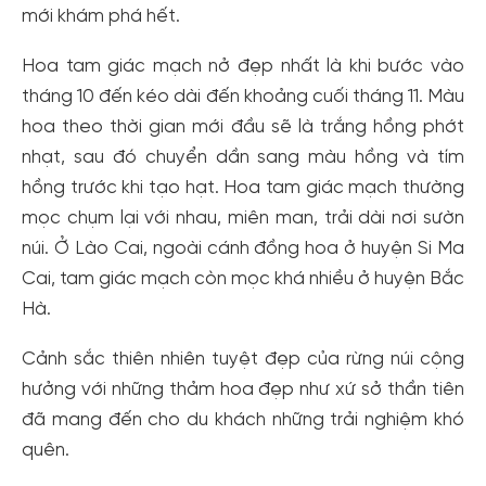
mới khám phá hết.
Hoa tam giác mạch nở đẹp nhất là khi bước vào
tháng 10 đến kéo dài đến khoảng cuối tháng 11. Màu
hoa theo thời gian mới đầu sẽ là trắng hồng phớt
nhạt, sau đó chuyển dần sang màu hồng và tím
hồng trước khi tạo hạt. Hoa tam giác mạch thường
mọc chụm lại với nhau, miên man, trải dài nơi sườn
núi. Ở Lào Cai, ngoài cánh đồng hoa ở huyện Si Ma
Cai, tam giác mạch còn mọc khá nhiều ở huyện Bắc
Hà.
Cảnh sắc thiên nhiên tuyệt đẹp của rừng núi cộng
hưởng với những thảm hoa đẹp như xứ sở thần tiên
đã mang đến cho du khách những trải nghiệm khó
quên.