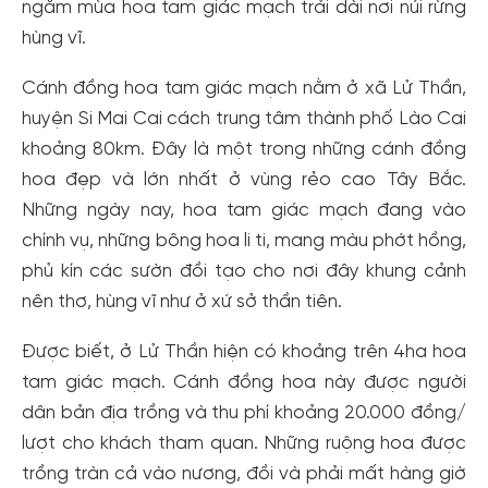
ngắm mùa hoa tam giác mạch trải dài nơi núi rừng
hùng vĩ.
Cánh đồng hoa tam giác mạch nằm ở xã Lử Thần,
huyện Si Mai Cai cách trung tâm thành phố Lào Cai
khoảng 80km. Đây là một trong những cánh đồng
hoa đẹp và lớn nhất ở vùng rẻo cao Tây Bắc.
Những ngày nay, hoa tam giác mạch đang vào
chính vụ, những bông hoa li ti, mang màu phớt hồng,
phủ kín các sườn đồi tạo cho nơi đây khung cảnh
nên thơ, hùng vĩ như ở xứ sở thần tiên.
Được biết, ở Lử Thần hiện có khoảng trên 4ha hoa
tam giác mạch. Cánh đồng hoa này được người
dân bản địa trồng và thu phí khoảng 20.000 đồng/
lượt cho khách tham quan. Những ruộng hoa được
trồng tràn cả vào nương, đồi và phải mất hàng giờ