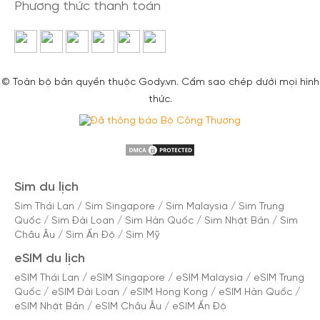
Phương thức thanh toán
© Toàn bộ bản quyền thuộc Gody.vn. Cấm sao chép dưới mọi hình
thức.
Sim du lịch
Sim Thái Lan
/
Sim Singapore
/
Sim Malaysia
/
Sim Trung
Quốc
/
Sim Đài Loan
/
Sim Hàn Quốc
/
Sim Nhật Bản
/
Sim
Châu Âu
/
Sim Ấn Độ
/
Sim Mỹ
eSIM du lịch
eSIM Thái Lan
/
eSIM Singapore
/
eSIM Malaysia
/
eSIM Trung
Quốc
/
eSIM Đài Loan
/
eSIM Hong Kong
/
eSIM Hàn Quốc
/
eSIM Nhật Bản
/
eSIM Châu Âu
/
eSIM Ấn Độ