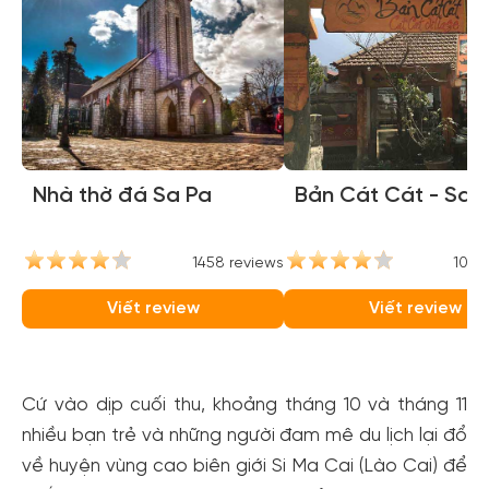
Nhà thờ đá Sa Pa
Bản Cát Cát - Sap
1458 reviews
1050
Viết review
Viết review
Cứ vào dịp cuối thu, khoảng tháng 10 và tháng 11
nhiều bạn trẻ và những người đam mê du lịch lại đổ
về huyện vùng cao biên giới Si Ma Cai (Lào Cai) để