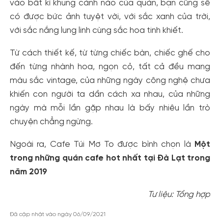
vào bất kì khung cảnh nào của quán, bạn cũng sẽ
có được bức ảnh tuyệt vời, với sắc xanh của trời,
với sắc nắng lung linh cùng sắc hoa tinh khiết.
Từ cách thiết kế, từ từng chiếc bàn, chiếc ghế cho
đến từng nhành hoa, ngọn cỏ, tất cả đều mang
màu sắc vintage, của những ngày công nghệ chưa
khiến con người ta dần cách xa nhau, của những
ngày mà mỗi lần gặp nhau là bấy nhiêu lần trò
chuyện chẳng ngừng.
Ngoài ra, Cafe Túi Mơ To được bình chọn là
Một
trong những quán cafe hot nhất tại Đà Lạt trong
năm 2019
Tư liệu: Tổng hợp
Đã cập nhật vào ngày 06/09/2021