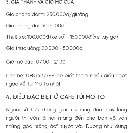
3. GIÁ THÀNH VÀ GIỜ MỞ CỬA
Giá phòng dorm: 250.000đ/giường
Giá phòng đôi: 500.000đ
Thuê xe: 100.000đ (xe số) - 150.000đ (xe tay ga)
Giá thức uống: 20.000 - 50.000đ
Giờ mở cửa: 07:00 - 21:30
Liên hệ: 0987477788 để biết thêm nhiều điều ngọt
ngào về Túi Mơ To nhá!
4. ĐIỀU ĐẶC BIỆT Ở CAFE TÚI MƠ TO
Ngoài sở hữu không gian núi rừng đắm say lòng
người thì còn là nơi mang đến cho bạn vô vàn
những góc “sống ảo” tuyệt vời. Dường như đứng