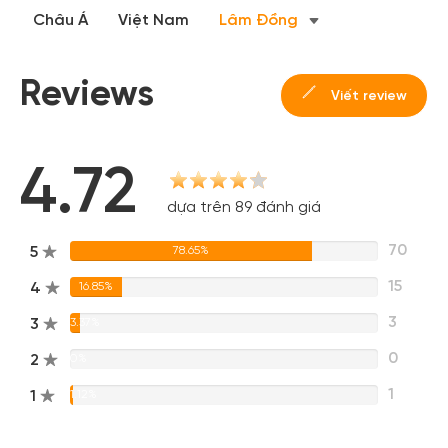
Châu Á
Việt Nam
Lâm Đồng
Reviews
Viết review
4.72
dựa trên 89 đánh giá
70
5
78.65%
15
4
16.85%
3
3
3.37%
0
2
0%
1
1
1.12%