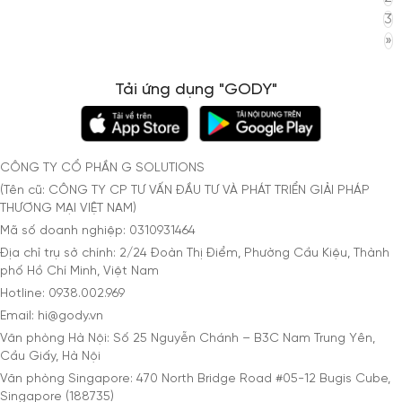
3
»
Tải ứng dụng "GODY"
CÔNG TY CỔ PHẦN G SOLUTIONS
(Tên cũ: CÔNG TY CP TƯ VẤN ĐẦU TƯ VÀ PHÁT TRIỂN GIẢI PHÁP
THƯƠNG MẠI VIỆT NAM)
Mã số doanh nghiệp: 0310931464
Địa chỉ trụ sở chính: 2/24 Đoàn Thị Điểm, Phường Cầu Kiệu, Thành
phố Hồ Chí Minh, Việt Nam
Hotline: 0938.002.969
Email: hi@gody.vn
Văn phòng Hà Nội: Số 25 Nguyễn Chánh – B3C Nam Trung Yên,
Cầu Giấy, Hà Nội
Văn phòng Singapore: 470 North Bridge Road #05-12 Bugis Cube,
Singapore (188735)