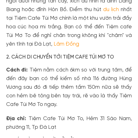
ngồi dưới những tán cây, xích đu nhìn ra đình Liang
Biang hoặc đỉnh Hòn Bồ. Điểm thu hút
du lịch
nhất
tại Tiệm Cafe Túi Mơ chính là một khu vườn trải đầy
hoa cúc họa mi trắng. Bạn có thể đến Tiệm cafe
Túi Mơ To để nghỉ chân trong không khí "chậm" và
yên tĩnh tại Đà Lạt,
Lâm Đồng
2. CÁCH DI CHUYỂN TỚI TIỆM CAFE TÚI MƠ TO
Cách đi:
Tiệm nằm cách 6km so với trung tâm, để
đến đây bạn có thể kiếm số nhà 116 đường Hùng
Vương sau đó đi tiếp thêm tầm 150m nữa sẽ thấy
con hẻm bê tông bên tay trái, rẽ vào là thấy Tiệm
Cafe Túi Mơ To ngay.
Địa chỉ:
Tiệm Cafe Túi Mơ To, Hẻm 31 Sào Nam,
phường 11, Tp Đà Lạt