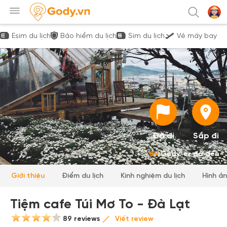
Esim du lịch
Bảo hiểm du lịch
Sim du lịch
Vé máy bay
Đã đi
Sắp đi
89
Gody-er đã đến
Giới thiệu
Điểm du lịch
Kinh nghiệm du lịch
Hình ả
Tiệm cafe Túi Mơ To - Đà Lạt
89 reviews
Viết review