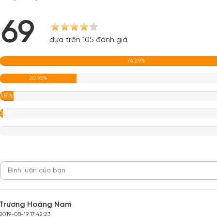
.69
dựa trên 105 đánh giá
74.29%
20.95%
3.81%
0.95%
0%
Trương Hoàng Nam
2019-08-19 17:42:23