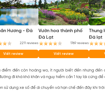
uân Hương - Đà
Vườn hoa thành phố
Thung l
Đà Lạt
Đà lạt
2211 reviews
1769 reviews
Viết review
Viết review
à điểm đến còn hoáng wo, ít người biết đến nhưng đến 
đường đi khá khó khăn và nguy hiểm cần 1 tay lái cứng để
n sử dụng xe số để di chuyển và hạn chế đến đây khi trờ