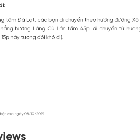
đi:
ng tâm Đà Lạt, các bạn di chuyển theo hướng đường Xô V
thẳng hướng Làng Cù Lần tầm 45p, di chuyển từ huon
15p này tương đối khó đi).
hật vào ngày 08/10/2019
views