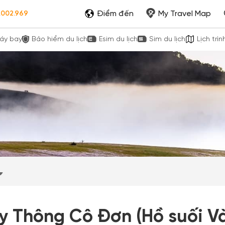
Điểm đến
My Travel Map
.002.969
áy bay
Bảo hiểm du lịch
Esim du lịch
Sim du lịch
Lịch trìn
y Thông Cô Đơn (Hồ suối V