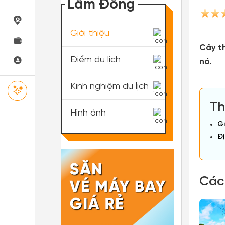
Lâm Đồng
Giới thiệu
Cây t
Điểm du lịch
nó.
Kinh nghiệm du lịch
Th
Hình ảnh
Gi
Đị
Các