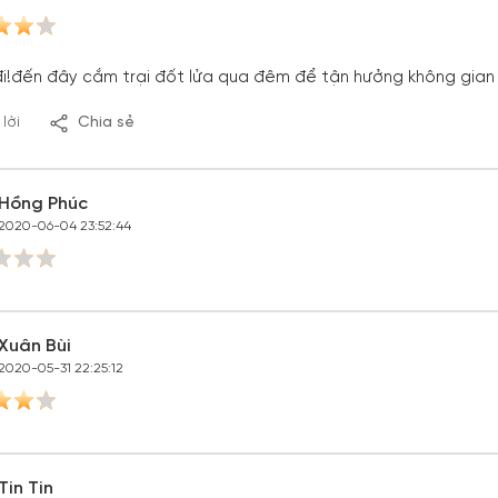
i!đến đây cắm trại đốt lửa qua đêm để tận hưởng không gian 
 lời
Chia sẻ
Hồng Phúc
2020-06-04 23:52:44
Xuân Bùi
2020-05-31 22:25:12
Tin Tin