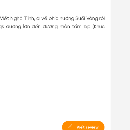
iết Nghệ Tĩnh, đi về phía hướng Suối Vàng rồi
gs đường lớn đến đường mòn tầm 15p (Khúc
Viết review