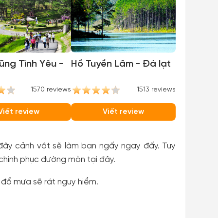
ũng Tình Yêu -
Hồ Tuyền Lâm - Đà lạt
1570 reviews
1513 reviews
Viết review
Viết review
đây cảnh vật sẽ làm bạn ngấy ngay đấy. Tuy
 chinh phục đường mòn tại đây.
i đổ mưa sẽ rát nguy hiểm.