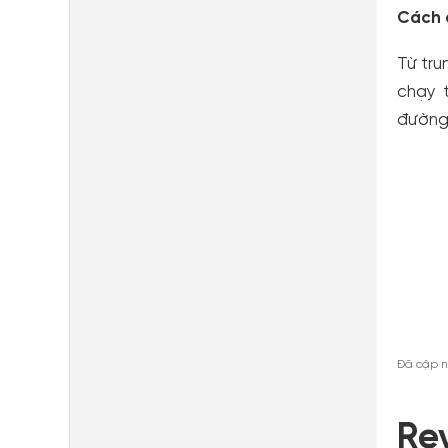
Cách 
Từ tru
chạy 
đường 
Đã cập n
Re