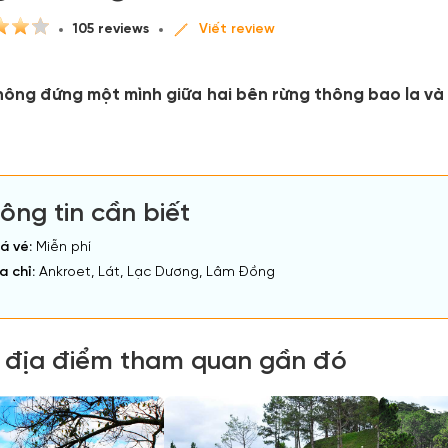
105 reviews
Viết review
hông đứng một mình giữa hai bên rừng thông bao la và 
ông tin cần biết
á vé:
Miễn phí
a chỉ:
Ankroet, Lát, Lạc Dương, Lâm Đồng
 địa điểm tham quan gần đó