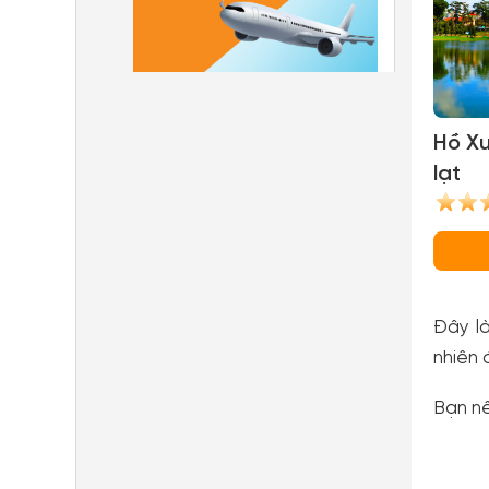
Hồ X
lạt
Đây l
nhiên 
Bạn nê