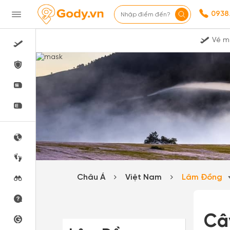
0938
Nhập điểm đến?
Vé m
Châu Á
Việt Nam
Lâm Đồng
Câ