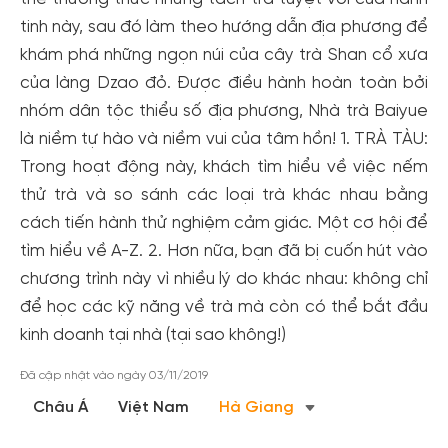
tinh này, sau đó làm theo hướng dẫn địa phương để
khám phá những ngọn núi của cây trà Shan cổ xưa
của làng Dzao đỏ. Được điều hành hoàn toàn bởi
nhóm dân tộc thiểu số địa phương, Nhà trà Baiyue
là niềm tự hào và niềm vui của tâm hồn! 1. TRÀ TÀU:
Trong hoạt động này, khách tìm hiểu về việc nếm
thử trà và so sánh các loại trà khác nhau bằng
cách tiến hành thử nghiệm cảm giác. Một cơ hội để
tìm hiểu về A-Z. 2. Hơn nữa, bạn đã bị cuốn hút vào
chương trình này vì nhiều lý do khác nhau: không chỉ
để học các kỹ năng về trà mà còn có thể bắt đầu
kinh doanh tại nhà (tại sao không!)
Đã cập nhật vào ngày 03/11/2019
Châu Á
Việt Nam
Hà Giang