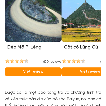
Đèo Mã Pí Lèng
Cột cờ Lũng Cú
670 reviews
657
Viết review
Viết review
Được coi là một bảo tàng trà và chương trình trà
về kiến thức bản địa của bộ tộc Baiyue, nơi bạn có
thể thưởng thức những tách trà tuyệt vời của hành