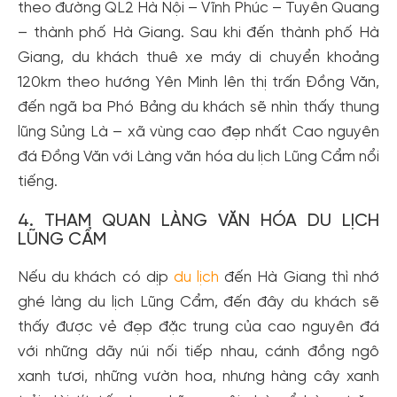
theo đường QL2 Hà Nội – Vĩnh Phúc – Tuyên Quang
– thành phố Hà Giang. Sau khi đến thành phố Hà
Giang, du khách thuê xe máy di chuyển khoảng
120km theo hướng Yên Minh lên thị trấn Đồng Văn,
đến ngã ba Phó Bảng du khách sẽ nhìn thấy thung
lũng Sủng Là – xã vùng cao đẹp nhất Cao nguyên
đá Đồng Văn với Làng văn hóa du lịch Lũng Cẩm nổi
tiếng.
4. THAM QUAN LÀNG VĂN HÓA DU LỊCH
LŨNG CẨM
Nếu du khách có dịp
du lịch
đến Hà Giang thì nhớ
ghé làng du lịch Lũng Cẩm, đến đây du khách sẽ
thấy được vẻ đẹp đặc trung của cao nguyên đá
với những dãy núi nối tiếp nhau, cánh đồng ngô
xanh tươi, những vườn hoa, nhưng hàng cây xanh