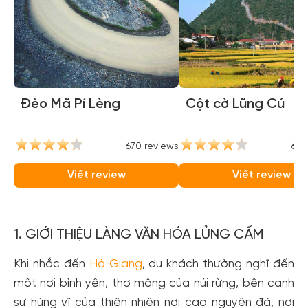
Đèo Mã Pí Lèng
Cột cờ Lũng Cú
670 reviews
657
Viết review
Viết review
1. GIỚI THIỆU LÀNG VĂN HÓA LỦNG CẨM
Khi nhắc đến
Hà Giang
, du khách thường nghĩ đến
một nơi bình yên, thơ mộng của núi rừng, bên cạnh
sự hùng vĩ của thiên nhiên nơi cao nguyên đá, nơi