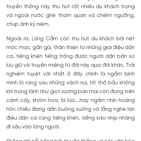
truyền thống này thu hút rất nhiều du khách trong
và ngoài nước ghé tham quan và chiêm ngưỡng,
chụp ảnh kỷ niệm.
Ngoài ra, Lũng Cẩm còn thu hút du khách bởi nét
mộc mạc, gần gũi, thân thiện từ những giai điệu dân
ca, tiếng khèn tiếng trống được người dân bản xứ
lưu giữ và truyền miệng từ đời này qua đời khác. Trải
nghiệm tuyệt vời nhất ở đây chính là ngắm bình
minh ló rạng sau những vách núi, hít thở bầu không
khí trong lành như giọt sương ban mai còn đọng trên
cành cây, khóm hoa, lá lúa....hay ngắm nhìn hoàng
hôn chiều đang dần buông xuống và lắng nghe làn
điệu dân ca cùng tiếng khèn, tiếng sáo nhịp nhàng
đi sâu vào lòng người.