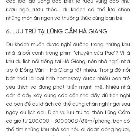
các loại đồ uống đặc biệt là rượu vùng cao như
rượu ngô, rượu thóc… du khách có thể lựa chọn
những món ăn ngon và thưởng thức cùng bạn bè.
6. LƯU TRÚ TẠI LŨNG CẨM HÀ GIANG
Du khách muốn được nghỉ dưỡng trong những khu
nhà là bối cảnh trong phim "chuyện của Pao"? Vì là
khu du lịch nổi tiếng tại Hà Giang, nên nhà nghỉ, nhà
trọ ở Đồng Văn - Hà Giang rất nhiều. Trong đó nổi
bật nhất là loại hình homestay được nhiều bạn trẻ
yêu thích và đang phát triển mạnh mẽ. Nhiều nhà
dân ở đây xây dựng các căn nhà đầy đủ tiện nghi
cơ bản để du khách có thể dừng chân nghỉ ngơi sau
ngày du lịch dài. Dịch vụ lưu trú tại thôn Lũng Cẩm
có giá từ 200.000 - 300.000Đ/đêm/phòng, bạn có
thể tìm những khu nhà sàn nếu đi đoàn đông người,