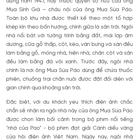
dựng năm 1947, nay thuộc quyền sở hữu của ông
Mua Sính Già – cháu nội của ông Mua Súa Páo.
Toàn bộ khu nhà được thiết kế theo một tổ hợp
khép kín theo bốn hướng, chính giữa là sân trời. Ngôi
nhà nổi bật với tường trình bằng đất, mái lợp âm
dương, cữa gỗ thấp, cột, kèo, ván bưng và sàn đều
làm bằng gỗ, móng nhà, hiên nhà, chân cột và sân
đều làm bằng đá vôi xanh. Trước đây, ngôi nhà
chính là nơi ông Mua Súa Páo dùng để chứa thuốc
phiện, chuồng trại chăn nuôi được đặt đối diện với
gian chính qua khoảng sân trời.
Đặc biệt, với du khách yeu thích điện ảnh chắc
chẳn sẽ nhận ra ngôi nhà này của ông Mua Súa Páo
được chọn làm bối cảnh trong bộ phim nổi tiếng
"nhà của Pao" - bộ phim đạt giải Cánh diều vàng
của hội điện ảnh Việt Nam. Ngày nay, ngôi nhà