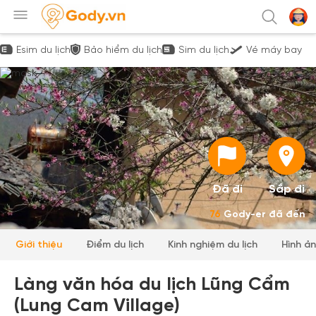
Esim du lịch
Bảo hiểm du lịch
Sim du lịch
Vé máy bay
Đã đi
Sắp đi
76
Gody-er đã đến
Giới thiệu
Điểm du lịch
Kinh nghiệm du lịch
Hình ả
Làng văn hóa du lịch Lũng Cẩm
(Lung Cam Village)