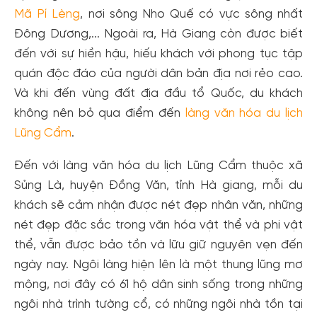
Mã Pí Lèng
, nơi sông Nho Quế có vực sông nhất
Đông Dương,... Ngoài ra, Hà Giang còn được biết
đến với sự hiền hậu, hiếu khách với phong tục tập
quán độc đáo của người dân bản địa nơi rẻo cao.
Và khi đến vùng đất địa đầu tổ Quốc, du khách
không nên bỏ qua điểm đến
làng văn hóa du lịch
Lũng Cẩm
.
Đến với làng văn hóa du lịch Lũng Cẩm thuộc xã
Sủng Là, huyện Đồng Văn, tỉnh Hà giang, mỗi du
khách sẽ cảm nhận được nét đẹp nhân văn, những
nét đẹp đặc sắc trong văn hóa vật thể và phi vật
thể, vẫn được bảo tồn và lữu giữ nguyên vẹn đến
ngày nay. Ngôi làng hiện lên là một thung lũng mơ
mộng, nơi đây có 61 hộ dân sinh sống trong những
ngôi nhà trình tường cổ, có những ngôi nhà tồn tại