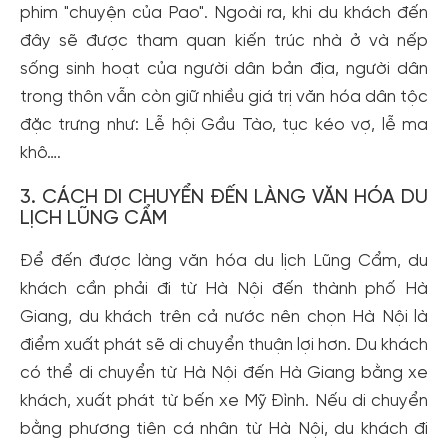
phim "chuyện của Pao". Ngoài ra, khi du khách đến
đây sẽ được tham quan kiến trúc nhà ở và nếp
sống sinh hoạt của người dân bản địa, người dân
trong thôn vẫn còn giữ nhiều giá trị văn hóa dân tộc
đặc trưng như: Lễ hội Gầu Tào, tục kéo vợ, lễ ma
khô….
3. CÁCH DI CHUYỂN ĐẾN LÀNG VĂN HÓA DU
LỊCH LŨNG CẨM
Để đến được làng văn hóa du lịch Lũng Cẩm, du
khách cần phải đi từ Hà Nội đến thành phố Hà
Giang, du khách trên cả nước nên chọn Hà Nội là
điểm xuất phát sẽ di chuyển thuận lợi hơn. Du khách
có thể di chuyển từ Hà Nội đến Hà Giang bằng xe
khách, xuất phát từ bến xe Mỹ Đình. Nếu di chuyển
bằng phương tiên cá nhân từ Hà Nội, du khách đi