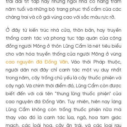
trải dài tít tấp hay những ngôi nhà cổ hàng trăm
năm tuổi và những bộ trang phục thổ cẩm của các
chàng trai và cô gái vùng cao với sắc màu rực rỡ.
Ở đây từ kiến trúc nhà cửa, thôn bản, hay truyền
thống canh tác và phong tục tập quán của cộng
đồng người Mông ở thôn Lũng Cẩm là nét tiêu biểu
cho văn hóa truyền thống của người Mông ở vùng
cao nguyên đá Đồng Văn
. Vào thời Pháp thuộc,
người dân nơi đây chỉ canh tác một vụ duy nhất
trong năm, cây trồng chủ yếu là cây thuốc phiện và
cây ngô. Và chính thời điểm đó, Lũng Cẩm còn được
biết đến với cái tên "thung lũng thuốc phiện" của
cao nguyên đá Đồng Văn. Tuy nhiên, hiên nay làng
Lũng Cẩm không còn trồng thuốc phiện nữa mà
thay vào đó là canh tác lúa, ngô, hoa tam giác
mạch, các loài hoa, cây ăn trái, và các loại rau