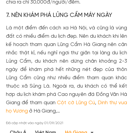
chia ra chỉ 30.000đ/người/đêm.
7. NÊN KHÁM PHÁ LỦNG CẨM MÁY NGÀY
Là một điểm đến cách xa Hà Nội, và cũng là vùng
đất có nhiều điểm du lịch đẹp. Nên du khách khi lên
kế hoạch tham quan Lũng Cẩm Hà Giang nên cân
nhắc thật kỉ, nếu nghỉ ngơi thư giãn tại làng du lịch
Lủng Cẩm, du khách nên dừng chân khoảng 2-3
ngày để khám phá hết những nét đẹp của thôn
Lũng Cẩm cũng như nhiều điểm tham quan khác
thuộc xã Sủng Là. Ngoài ra, du khách có thể kết
hợp du lịch khám phá Cao nguyên đá Đồng Văn Hà
Giang để tham quan
Cột cờ Lũng Cú
,
Dinh thự vua
họ Vương
ở Hà Giang,…
Đã cập nhật vào ngày 01/09/2021
Châu Á
Việt Nam
Hà Giang