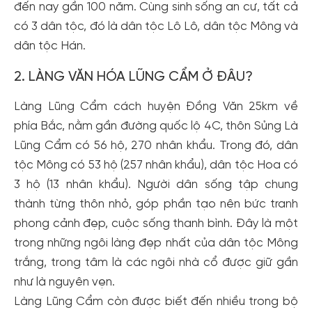
đến nay gần 100 năm. Cùng sinh sống an cư, tất cả
có 3 dân tộc, đó là dân tộc Lô Lô, dân tộc Mông và
dân tộc Hán.
2. LÀNG VĂN HÓA LŨNG CẨM Ở ĐÂU?
Làng Lũng Cẩm cách huyện Đồng Văn 25km về
phía Bắc, nằm gần đường quốc lộ 4C, thôn Sủng Là
Lũng Cẩm có 56 hộ, 270 nhân khẩu. Trong đó, dân
tộc Mông có 53 hộ (257 nhân khẩu), dân tộc Hoa có
3 hộ (13 nhân khẩu). Người dân sống tập chung
thành từng thôn nhỏ, góp phần tạo nên bức tranh
phong cảnh đẹp, cuộc sống thanh bình. Đây là một
trong những ngôi làng đẹp nhất của dân tộc Mông
trắng, trong tâm là các ngôi nhà cổ được giữ gần
như là nguyên vẹn.
Làng Lũng Cẩm còn được biết đến nhiều trong bộ