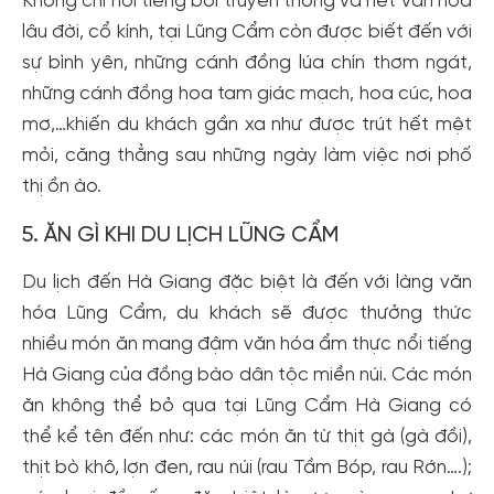
Không chỉ nổi tiếng bởi truyền thống và nét văn hóa
lâu đời, cổ kính, tại Lũng Cẩm còn được biết đến với
sự bình yên, những cánh đồng lúa chín thơm ngát,
những cánh đồng hoa tam giác mạch, hoa cúc, hoa
mơ,…khiến du khách gần xa như được trút hết mệt
mỏi, căng thẳng sau những ngày làm việc nơi phố
thị ồn ào.
5. ĂN GÌ KHI DU LỊCH LŨNG CẨM
Du lịch đến Hà Giang đặc biệt là đến với làng văn
hóa Lũng Cẩm, du khách sẽ được thưởng thức
nhiều món ăn mang đậm văn hóa ẩm thực nổi tiếng
Hà Giang của đồng bào dân tộc miền núi. Các món
ăn không thể bỏ qua tại Lũng Cẩm Hà Giang có
thể kể tên đến như: các món ăn từ thịt gà (gà đồi),
thịt bò khô, lợn đen, rau núi (rau Tầm Bóp, rau Rớn….);