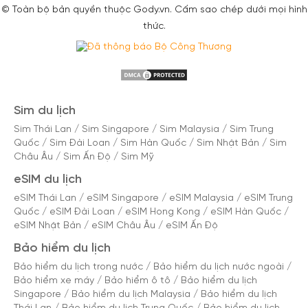
© Toàn bộ bản quyền thuộc Gody.vn. Cấm sao chép dưới mọi hình
thức.
Sim du lịch
Sim Thái Lan
/
Sim Singapore
/
Sim Malaysia
/
Sim Trung
Quốc
/
Sim Đài Loan
/
Sim Hàn Quốc
/
Sim Nhật Bản
/
Sim
Châu Âu
/
Sim Ấn Độ
/
Sim Mỹ
eSIM du lịch
eSIM Thái Lan
/
eSIM Singapore
/
eSIM Malaysia
/
eSIM Trung
Quốc
/
eSIM Đài Loan
/
eSIM Hong Kong
/
eSIM Hàn Quốc
/
eSIM Nhật Bản
/
eSIM Châu Âu
/
eSIM Ấn Độ
Bảo hiểm du lịch
Bảo hiểm du lịch trong nước
/
Bảo hiểm du lịch nước ngoài
/
Bảo hiểm xe máy
/
Bảo hiểm ô tô
/
Bảo hiểm du lịch
Singapore
/
Bảo hiểm du lịch Malaysia
/
Bảo hiểm du lịch