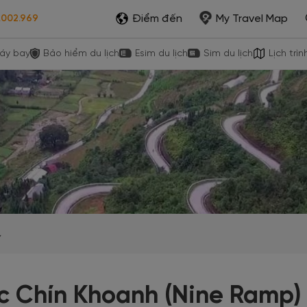
Điểm đến
My Travel Map
.002.969
áy bay
Bảo hiểm du lịch
Esim du lịch
Sim du lịch
Lịch trìn
c Chín Khoanh (Nine Ramp)