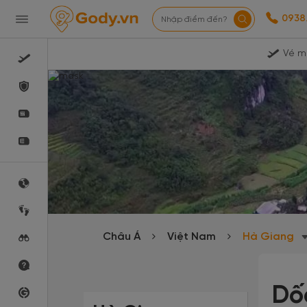
0938
Nhập điểm đến?
Vé m
Châu Á
Việt Nam
Hà Giang
Dố