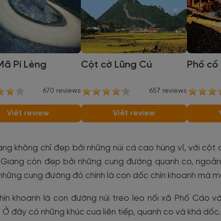
Mã Pí Lèng
Cột cờ Lũng Cú
Phố cổ
670 reviews
657 reviews
Viết review
Viết review
ng không chỉ đẹp bởi những núi cá cao hùng vĩ, với cột 
à Giang còn đẹp bởi những cung đường quanh co, ngoằn 
những cung đường đó chính là con dốc chín khoanh mà m
ín khoanh là con đường núi treo leo nối xã Phố Cáo vớ
 Ở đây có những khúc cua liên tiếp, quanh co và khá dốc.