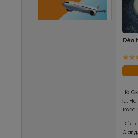
Đèo 
Hà Gia
lạ, H
trong 
Dốc ch
Giang.