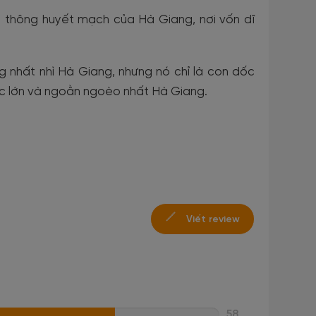
 thông huyết mạch của Hà Giang, nơi vốn dĩ
ng nhất nhì Hà Giang, nhưng nó chỉ là con dốc
c lớn và ngoằn ngoèo nhất Hà Giang.
Viết review
58