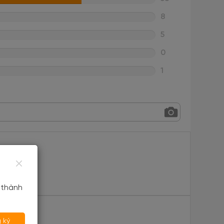
8
5
0
1
 thành
 ký