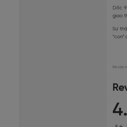
Dốc 9
giao t
Sự thậ
“con” 
Đã cập n
Re
4
5