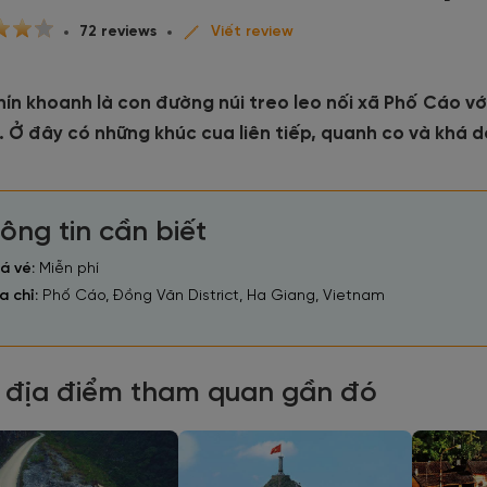
72 reviews
Viết review
ín khoanh là con đường núi treo leo nối xã Phố Cáo vớ
 Ở đây có những khúc cua liên tiếp, quanh co và khá 
ông tin cần biết
á vé:
Miễn phí
a chỉ:
Phố Cáo, Đồng Văn District, Ha Giang, Vietnam
 địa điểm tham quan gần đó