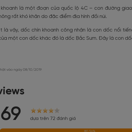
 khoanh là một đoạn của quốc lộ 4C – con đường giao
hông rất khó khăn do đặc điểm địa hình đồi núi.
t là vậy, dốc chín khoanh công nhận là con dốc nổi tiế
của một con dốc khác đó là dốc Bắc Sum. Đây là con dố
hật vào ngày 08/10/2019
views
.69
dựa trên 72 đánh giá
80.56%