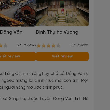
 Đồng Văn
Dinh Thự họ Vương
595 reviews
553 reviews
Viết review
Viết review
cờ Lũng Cú linh thiêng hay phố cổ Đồng Văn kì
ngoèo nhưng lại chinh mục mọi con tim. Một
ọi người hằng mơ ước chinh phục.
i xã Sủng Là, thuộc huyện Đồng Văn, tỉnh Hà