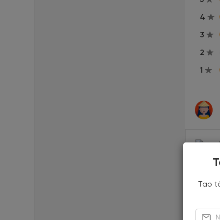
4
3
2
1
T
Tạo t