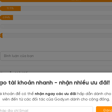
11.11%
6.94%
0%
1.39%
Nguyễn Hải Yến
2020-05-29 17:08:01
ạo tài khoản nhanh - nhận nhiều ưu đãi!
ài khoản để có thể
nhận ngay các ưu đãi
hấp dẫn dành cho
viên đến từ các đối tác của Gody.vn dành cho cộng đồng.
Nguyễn Công Thương
Đăng
2020-05-29 10:52:41