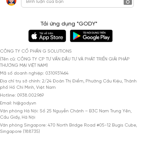
Tải ứng dụng "GODY"
CÔNG TY CỔ PHẦN G SOLUTIONS
(Tên cũ: CÔNG TY CP TƯ VẤN ĐẦU TƯ VÀ PHÁT TRIỂN GIẢI PHÁP
THƯƠNG MẠI VIỆT NAM)
Mã số doanh nghiệp: 0310931464
Địa chỉ trụ sở chính: 2/24 Đoàn Thị Điểm, Phường Cầu Kiệu, Thành
phố Hồ Chí Minh, Việt Nam
Hotline: 0938.002.969
Email: hi@gody.vn
Văn phòng Hà Nội: Số 25 Nguyễn Chánh – B3C Nam Trung Yên,
Cầu Giấy, Hà Nội
Văn phòng Singapore: 470 North Bridge Road #05-12 Bugis Cube,
Singapore (188735)