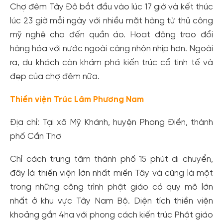
Chợ đêm Tây Đô bắt đầu vào lúc 17 giờ và kết thúc
lúc 23 giờ mỗi ngày với nhiều mặt hàng từ thủ công
mỹ nghệ cho đến quần áo. Hoạt động trao đổi
hàng hóa với nước ngoài càng nhộn nhịp hơn. Ngoài
ra, du khách còn khám phá kiến trúc cổ tinh tế và
đẹp của chợ đêm nữa.
Thiền viện Trúc Lâm Phương Nam
Địa chỉ: Tại xã Mỹ Khánh, huyện Phong Điền, thành
phố Cần Thơ
Chỉ cách trung tâm thành phố 15 phút di chuyển,
đây là thiền viện lớn nhất miền Tây và cũng là một
trong những công trình phật giáo có quy mô lớn
nhất ở khu vực Tây Nam Bộ. Diện tích thiền viện
khoảng gần 4ha với phong cách kiến trúc Phật giáo