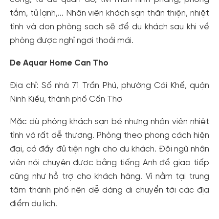
Hoặc đăng nhập bằng
tắm, tủ lạnh,... Nhân viên khách sạn thân thiện, nhiệt
Đăng nhập Facebook
Đăng nhập Google
tình và dọn phòng sạch sẽ để du khách sau khi về
phòng được nghỉ ngơi thoải mái.
De Aquar Home Can Tho
Địa chỉ: Số nhà 71 Trần Phú, phường Cái Khế, quận
Ninh Kiều, thành phố Cần Thơ
Mặc dù phòng khách sạn bé nhưng nhân viên nhiệt
tình và rất dễ thương. Phòng theo phong cách hiện
đại, có đầy đủ tiện nghi cho du khách. Đội ngũ nhân
viên nói chuyện được bằng tiếng Anh để giao tiếp
cũng như hỗ trợ cho khách hàng. Vì nằm tại trung
tâm thành phố nên dễ dàng di chuyển tới các địa
điểm du lịch.