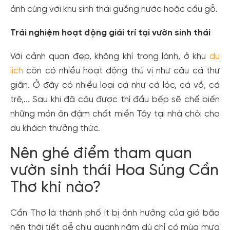
ảnh cùng với khu sinh thái guồng nước hoặc cầu gỗ.
Trải nghiệm hoạt động giải trí tại vườn sinh thái
Với cảnh quan đẹp, không khí trong lành, ở khu
du
lịch
còn có nhiều hoạt động thú vị như câu cá thư
giãn. Ở đây có nhiều loại cá như cá lóc, cá vồ, cá
trê,... Sau khi đã câu được thì đầu bếp sẽ chế biến
những món ăn đậm chất miền Tây tại nhà chòi cho
du khách thưởng thức.
Nên ghé điểm tham quan
vườn sinh thái Hoa Súng Cần
Thơ khi nào?
Cần Thơ là thành phố ít bị ảnh hưởng của gió bão
nên thời tiết dễ chịu quanh năm dù chỉ có mùa mưa