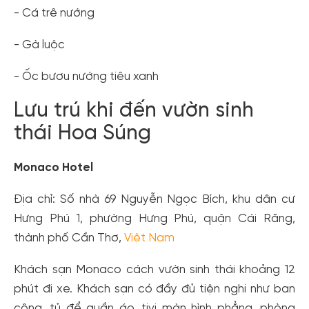
- Cá trê nướng
- Gà luộc
- Ốc bươu nướng tiêu xanh
Lưu trú khi đến vườn sinh
thái Hoa Súng
Monaco Hotel
Địa chỉ: Số nhà 69 Nguyễn Ngọc Bích, khu dân cư
Tạo tài khoản nhanh - nhận nhiều ưu
Hưng Phú 1, phường Hưng Phú, quận Cái Răng,
đãi!
thành phố Cần Thơ,
Việt Nam
Tạo tài khoản để có thể
nhận ngay các ưu đãi
hấp dẫn
dành cho thành viên đến từ các đối tác của Gody.vn dành
Khách sạn Monaco cách vườn sinh thái khoảng 12
cho cộng đồng.
phút đi xe. Khách sạn có đầy đủ tiện nghi như ban
Đăng ký
công, tủ để quần áo, tivi màn hình phẳng, phòng