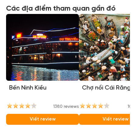
Các địa điểm tham quan gần đó
Bến Ninh Kiều
Chợ nổi Cái Răng
1380 reviews
1071
Viết review
Viết review