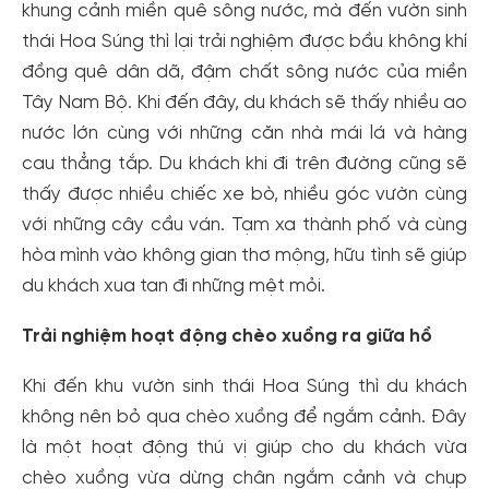
khung cảnh miền quê sông nước, mà đến vườn sinh
thái Hoa Súng thì lại trải nghiệm được bầu không khí
đồng quê dân dã, đậm chất sông nước của miền
Tây Nam Bộ. Khi đến đây, du khách sẽ thấy nhiều ao
nước lớn cùng với những căn nhà mái lá và hàng
cau thẳng tắp. Du khách khi đi trên đường cũng sẽ
thấy được nhiều chiếc xe bò, nhiều góc vườn cùng
với những cây cầu ván. Tạm xa thành phố và cùng
hòa mình vào không gian thơ mộng, hữu tình sẽ giúp
du khách xua tan đi những mệt mỏi.
Trải nghiệm hoạt động chèo xuồng ra giữa hồ
Khi đến khu vườn sinh thái Hoa Súng thì du khách
không nên bỏ qua chèo xuồng để ngắm cảnh. Đây
là một hoạt động thú vị giúp cho du khách vừa
chèo xuồng vừa dừng chân ngắm cảnh và chụp