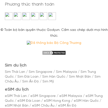
Phương thức thanh toán
© Toàn bộ bản quyền thuộc Gody.vn. Cấm sao chép dưới mọi hình
thức.
Sim du lịch
Sim Thái Lan
/
Sim Singapore
/
Sim Malaysia
/
Sim Trung
Quốc
/
Sim Đài Loan
/
Sim Hàn Quốc
/
Sim Nhật Bản
/
Sim
Châu Âu
/
Sim Ấn Độ
/
Sim Mỹ
eSIM du lịch
eSIM Thái Lan
/
eSIM Singapore
/
eSIM Malaysia
/
eSIM Trung
Quốc
/
eSIM Đài Loan
/
eSIM Hong Kong
/
eSIM Hàn Quốc
/
eSIM Nhật Bản
/
eSIM Châu Âu
/
eSIM Ấn Độ