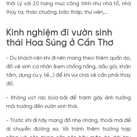
thời Lý với 20 hạng mục công trình như nhà tổ, nhà
thủy tạ, tháo chuông, bảo tháp, thư viện,...
Kinh nghiệm đi vườn sinh
thái Hoa Súng ở Cần Thơ
- Du khách nên khi đi nên mang theo thêm quần áo,
đồ vệ sinh cá nhân (kem chống nắng, dầu gội, khăn
tắm, dụng cụ y tế...) để khi vui chơi sẽ cần phải thay
đồ.
- Không vứt rác bừa bãi để tránh gây ảnh hưởng
môi trường đến vườn sinh thái.
- Trước khi đi hãy mang đồ nhẹ nhàng, thoải mái để
di chuyển đường xa. Và tránh thêm trường hợp