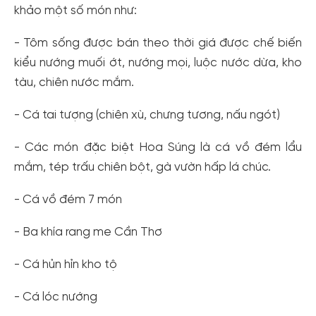
khảo một số món như:
- Tôm sống được bán theo thời giá được chế biến
kiểu nướng muối ớt, nướng mọi, luộc nước dừa, kho
tàu, chiên nước mắm.
- Cá tai tượng (chiên xù, chưng tương, nấu ngót)
- Các món đặc biệt Hoa Súng là cá vồ đém lẩu
mắm, tép trấu chiên bột, gà vườn hấp lá chúc.
- Cá vồ đém 7 món
- Ba khía rang me Cần Thơ
- Cá hủn hỉn kho tộ
- Cá lóc nướng