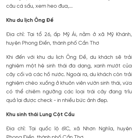
câu cá sấu, xem heo đua,...
Khu du lịch Ông Đề
Địa chỉ: Tại tổ 26, ấp Mỹ Ái, nằm ở xã Mỹ Khánh,
huyện Phong Điền, thành phố Cần Thơ
Khi đến với khu du lịch Ông Đề, du khách sẽ trải
nghiệm một hệ sinh thái đa dạng, xanh mướt của
cây cối và các hồ nước. Ngoài ra, du khách còn trải
nghiệm chèo xuồng ở khuôn viên vườn sinh thái, vừa
có thể chiêm ngưỡng các loại trái cây đang trĩu
quả lại được check - in nhiều bức ảnh đẹp.
Khu sinh thái Lung Cột Cầu
Địa chỉ: Tại quốc lộ 61C, xã Nhơn Nghĩa, huyện
Phong Điền, thành phố Cần Thơ.