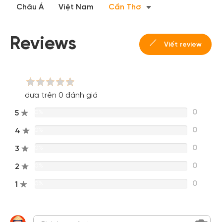
Châu Á
Việt Nam
Cần Thơ
Reviews
Viết review
dựa trên 0 đánh giá
0
5
0%
0
4
0%
0
3
0%
0
2
0%
0
1
0%