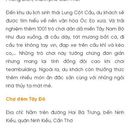
Đến khu du lịch sinh thái Lung Cột Cầu, du khách sẽ
được tìm hiểu về nền văn hóa Óc Eo xưa. Và trải
nghiệm thêm 1001 trò chơi dân dã miền Tây Nam Bộ
như đua xuồng, đi cầu dây, tát mương bắt cá, đi
cầu tre không tay vịn, đạp xe trên cầu khỉ và kéo
co,... Những trò chơi này tưởng chừng đơn giản
nhưng mang lại tính đồng đội cao khi chơi
teambuilding. Ngoài ra, du khách còn thưởng thức
thêm nhiều món ăn đặc sản cùng với những ngôi
nhà thủy tạ mát mẻ.
Chợ đêm Tây Đô
Địa chỉ: Nằm trên đường Hai Bà Trưng, bến Ninh
Kiều, quận Ninh Kiều, Cần Thơ