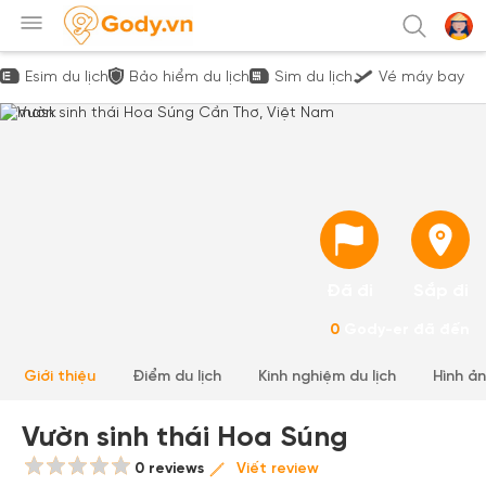
Esim du lịch
Bảo hiểm du lịch
Sim du lịch
Vé máy bay
Đã đi
Sắp đi
0
Gody-er đã đến
Giới thiệu
Điểm du lịch
Kinh nghiệm du lịch
Hình ả
Vườn sinh thái Hoa Súng
0 reviews
Viết review