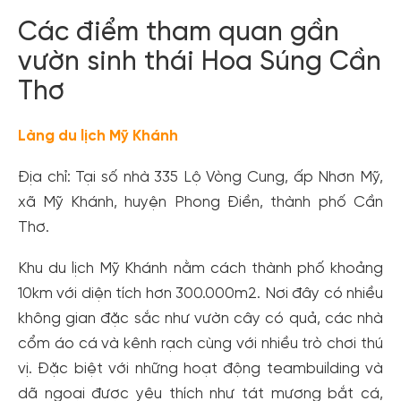
Các điểm tham quan gần
vườn sinh thái Hoa Súng Cần
Thơ
Làng du lịch Mỹ Khánh
Địa chỉ: Tại số nhà 335 Lộ Vòng Cung, ấp Nhơn Mỹ,
xã Mỹ Khánh, huyện Phong Điền, thành phố Cần
Thơ.
Khu du lịch Mỹ Khánh nằm cách thành phố khoảng
10km với diện tích hơn 300.000m2. Nơi đây có nhiều
không gian đặc sắc như vườn cây có quả, các nhà
cổm áo cá và kênh rạch cùng với nhiều trò chơi thú
vị. Đặc biệt với những hoạt động teambuilding và
dã ngoại được yêu thích như tát mương bắt cá,