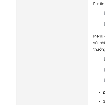
Rustic
Menu c
với nh
thưởng
Đ
G