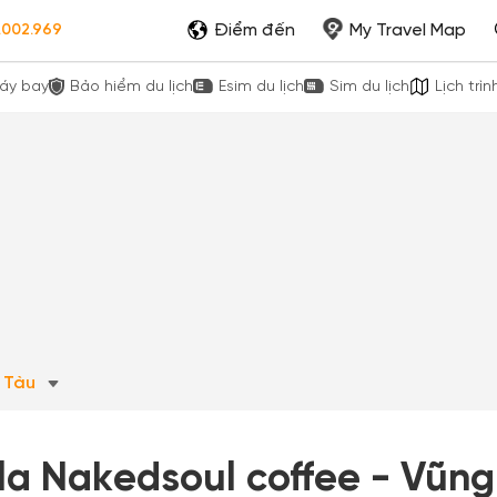
Điểm đến
My Travel Map
.002.969
áy bay
Bảo hiểm du lịch
Esim du lịch
Sim du lịch
Lịch trìn
g Tàu
lla Nakedsoul coffee - Vũng