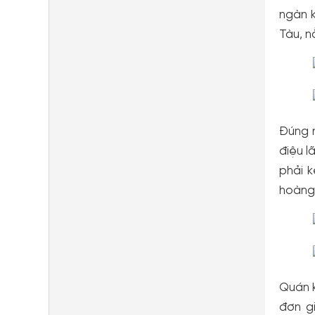
ngàn k
Tàu, n
Đúng n
điệu l
phải 
hoàng 
Quán k
đơn g