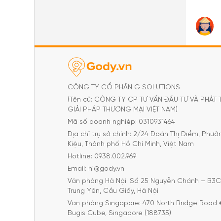
CÔNG TY CỔ PHẦN G SOLUTIONS
(Tên cũ: CÔNG TY CP TƯ VẤN ĐẦU TƯ VÀ PHÁT 
GIẢI PHÁP THƯƠNG MẠI VIỆT NAM)
Mã số doanh nghiệp: 0310931464
Địa chỉ trụ sở chính: 2/24 Đoàn Thị Điểm, Phư
Kiệu, Thành phố Hồ Chí Minh, Việt Nam
Hotline: 0938.002.969
Email: hi@gody.vn
Văn phòng Hà Nội: Số 25 Nguyễn Chánh – B3
Trung Yên, Cầu Giấy, Hà Nội
Văn phòng Singapore: 470 North Bridge Road 
Bugis Cube, Singapore (188735)