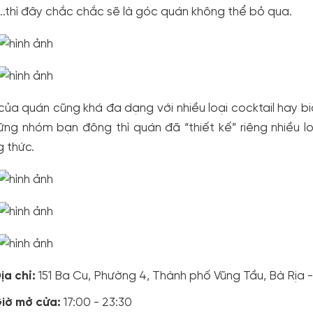
...thì đây chắc chắc sẽ là góc quán không thể bỏ qua.
ủa quán cũng khá đa dạng với nhiều loại cocktail hay bia
ững nhóm bạn đông thì quán đã “thiết kế” riêng nhiều l
 thức.
ịa chỉ:
151 Ba Cu, Phường 4, Thành phố Vũng Tầu, Bà Rịa 
iờ mở cửa:
17:00 - 23:30