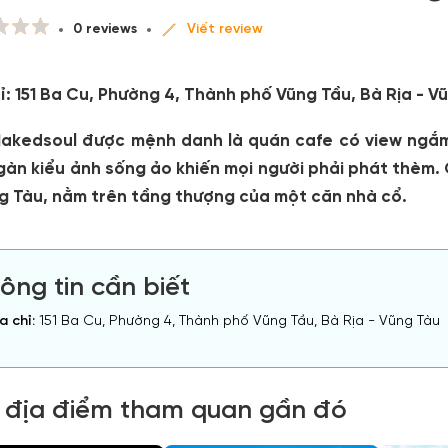
0 reviews
Viết review
ỉ:
151 Ba Cu, Phường 4, Thành phố Vũng Tầu, Bà Rịa - V
 Nakedsoul được mệnh danh là quán cafe có view ngắ
gàn kiểu ảnh sống ảo khiến mọi người phải phát thèm. 
ng Tàu, nằm trên tầng thượng của một căn nhà cổ.
ông tin cần biết
a chỉ:
151 Ba Cu, Phường 4, Thành phố Vũng Tầu, Bà Rịa - Vũng Tàu
 địa điểm tham quan gần đó