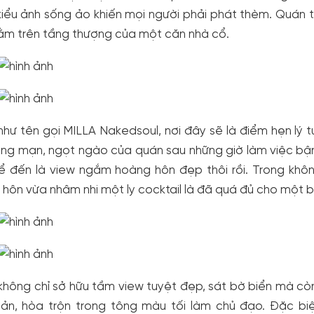
iểu ảnh sống ảo khiến mọi người phải phát thèm. Quán t
ằm trên tầng thượng của một căn nhà cổ.
hư tên gọi MILLA Nakedsoul, nơi đây sẽ là điểm hẹn lý 
ãng mạn, ngọt ngào của quán sau những giờ làm việc bậ
kể đến là view ngắm hoàng hôn đẹp thôi rồi. Trong khô
hôn vừa nhâm nhi một ly cocktail là đã quá đủ cho một buổ
hông chỉ sở hữu tầm view tuyệt đẹp, sát bờ biển mà còn
iản, hòa trộn trong tông màu tối làm chủ đạo. Đặc biệ