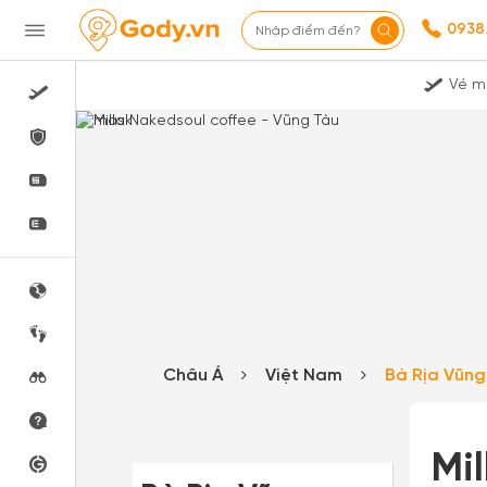
0938
Nhập điểm đến?
Vé m
Châu Á
Việt Nam
Bà Rịa Vũn
Mi