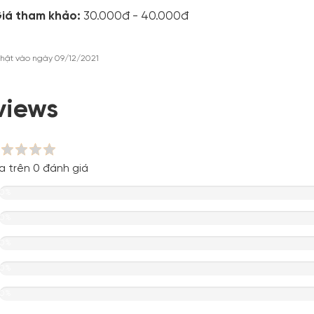
iá tham khảo:
30.000đ - 40.000đ
hật vào ngày 09/12/2021
views
a trên 0 đánh giá
0%
0%
0%
0%
0%