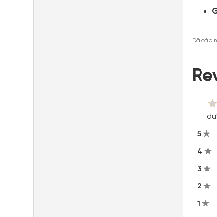
G
Đã cập n
Re
dự
5
4
3
2
1