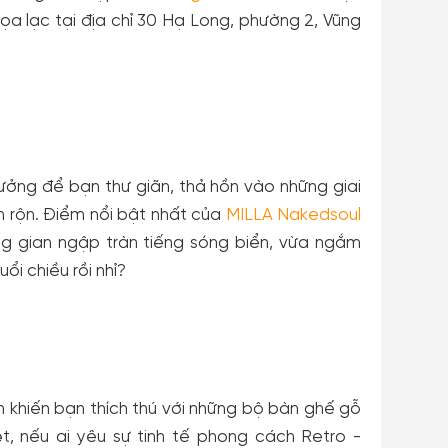
ọa lạc tại địa chỉ 30 Hạ Long, phường 2, Vũng
tưởng để bạn thư giãn, thả hồn vào những giai
n rộn. Điểm nổi bật nhất của
MILLA Nakedsoul
ng gian ngập tràn tiếng sóng biển, vừa ngắm
i chiều rồi nhỉ?
 khiến bạn thích thú với những bộ bàn ghế gỗ
t, nếu ai yêu sự tinh tế phong cách Retro -