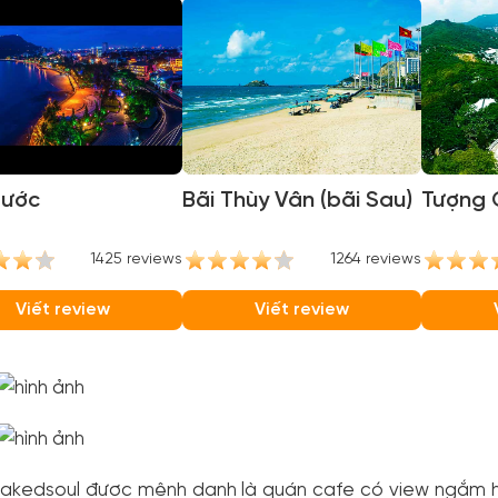
rước
Bãi Thùy Vân (bãi Sau)
Tượng 
1425 reviews
1264 reviews
Viết review
Viết review
 Nakedsoul được mệnh danh là quán cafe có view ngắm