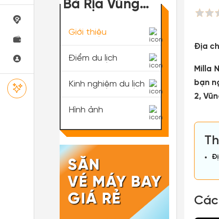
Bà Rịa Vũng
Tàu
Giới thiệu
Địa ch
Điểm du lịch
Milla
bạn n
Kinh nghiệm du lịch
2, Vũ
Hình ảnh
Th
Đị
Các