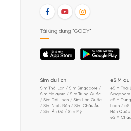
FB
YT
IG
Tải ứng dụng "GODY"
Tải ứng dụng
Tải ứng dụng
"GODY"
"GODY"
Sim du lịch
eSIM du 
Sim Thái Lan
/
Sim Singapore
/
eSIM Thái 
Sim Malaysia
/
Sim Trung Quốc
Singapore
/
Sim Đài Loan
/
Sim Hàn Quốc
eSIM Trun
/
Sim Nhật Bản
/
Sim Châu Âu
Loan
/
eS
/
Sim Ấn Độ
/
Sim Mỹ
Hàn Quốc
eSIM Châu