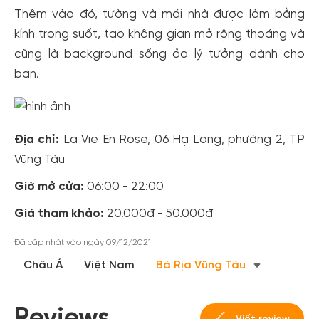
Thêm vào đó, tường và mái nhà được làm bằng
kính trong suốt, tạo không gian mở rộng thoáng và
cũng là background sống ảo lý tưởng dành cho
bạn.
Tạo tài khoản nhanh - nhận nhiều ưu
Địa chỉ:
La Vie En Rose, 06 Hạ Long, phường 2, TP
đãi!
Vũng Tàu
Tạo tài khoản để có thể
nhận ngay các ưu đãi
hấp dẫn
Giờ mở cửa:
06:00 - 22:00
dành cho thành viên đến từ các đối tác của Gody.vn dành
cho cộng đồng.
Giá tham khảo:
20.000đ - 50.000đ
Đăng ký
Đã cập nhật vào ngày 09/12/2021
Hoặc đăng nhập bằng
Châu Á
Việt Nam
Bà Rịa Vũng Tàu
Đăng nhập Facebook
Đăng nhập Google
Reviews