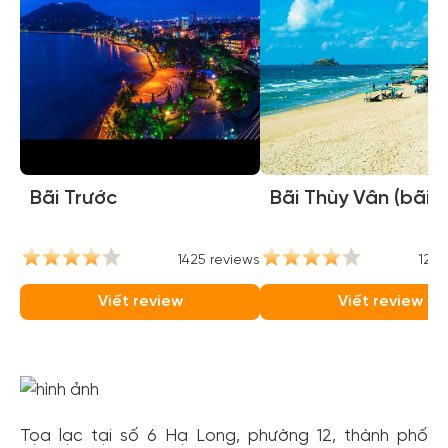
Bãi Trước
Bãi Thùy Vân (bãi 
1425 reviews
1264
Viết review
Viết review
Tọa lạc tại số 6 Hạ Long, phường 12, thành phố