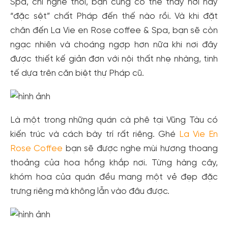
Spa, chỉ nghe thôi, bạn cũng có thể thấy nơi này
“đặc sệt” chất Pháp đến thế nào rồi. Và khi đặt
chân đến La Vie en Rose coffee & Spa, bạn sẽ còn
ngạc nhiên và choáng ngợp hơn nữa khi nơi đây
được thiết kế giản đơn với nội thất nhẹ nhàng, tinh
tế dựa trên căn biệt thự Pháp cũ.
Là một trong những quán cà phê tại Vũng Tàu có
kiến trúc và cách bày trí rất riêng. Ghé
La Vie En
Rose Coffee
bạn sẽ được nghe mùi hương thoang
thoảng của hoa hồng khắp nơi. Từng hàng cây,
khóm hoa của quán đều mang một vẻ đẹp đặc
trưng riêng mà không lẫn vào đâu được.