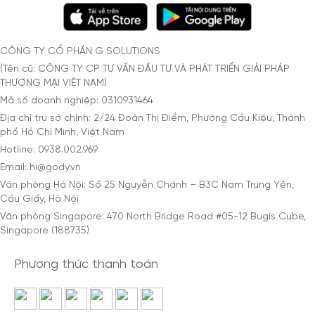
CÔNG TY CỔ PHẦN G SOLUTIONS
(Tên cũ: CÔNG TY CP TƯ VẤN ĐẦU TƯ VÀ PHÁT TRIỂN GIẢI PHÁP
THƯƠNG MẠI VIỆT NAM)
Mã số doanh nghiệp: 0310931464
Địa chỉ trụ sở chính: 2/24 Đoàn Thị Điểm, Phường Cầu Kiệu, Thành
phố Hồ Chí Minh, Việt Nam
Hotline: 0938.002.969
Email: hi@gody.vn
Văn phòng Hà Nội: Số 25 Nguyễn Chánh – B3C Nam Trung Yên,
Cầu Giấy, Hà Nội
Văn phòng Singapore: 470 North Bridge Road #05-12 Bugis Cube,
Singapore (188735)
Phương thức thanh toán