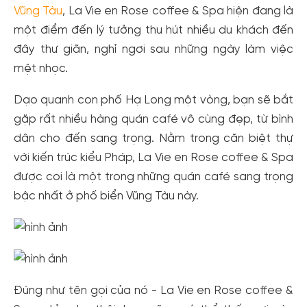
Vũng Tàu
, La Vie en Rose coffee & Spa hiện đang là
một điểm đến lý tưởng thu hút nhiều du khách đến
đây thư giãn, nghỉ ngơi sau những ngày làm việc
mệt nhọc.
Dạo quanh con phố Hạ Long một vòng, bạn sẽ bắt
gặp rất nhiều hàng quán café vô cùng đẹp, từ bình
dân cho đến sang trọng. Nằm trong căn biệt thự
với kiến trúc kiểu Pháp, La Vie en Rose coffee & Spa
được coi là một trong những quán café sang trọng
bậc nhất ở phố biển Vũng Tàu này.
Đúng như tên gọi của nó - La Vie en Rose coffee &