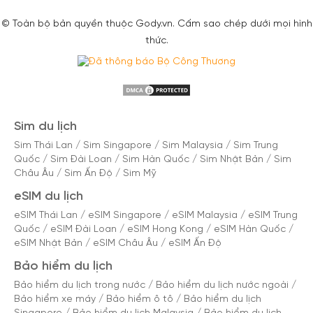
© Toàn bộ bản quyền thuộc Gody.vn. Cấm sao chép dưới mọi hình
thức.
Sim du lịch
Sim Thái Lan
/
Sim Singapore
/
Sim Malaysia
/
Sim Trung
Quốc
/
Sim Đài Loan
/
Sim Hàn Quốc
/
Sim Nhật Bản
/
Sim
Châu Âu
/
Sim Ấn Độ
/
Sim Mỹ
eSIM du lịch
eSIM Thái Lan
/
eSIM Singapore
/
eSIM Malaysia
/
eSIM Trung
Quốc
/
eSIM Đài Loan
/
eSIM Hong Kong
/
eSIM Hàn Quốc
/
eSIM Nhật Bản
/
eSIM Châu Âu
/
eSIM Ấn Độ
Bảo hiểm du lịch
Bảo hiểm du lịch trong nước
/
Bảo hiểm du lịch nước ngoài
/
Bảo hiểm xe máy
/
Bảo hiểm ô tô
/
Bảo hiểm du lịch