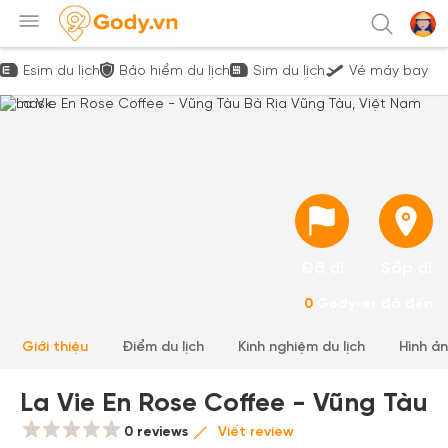
Esim du lịch
Bảo hiểm du lịch
Sim du lịch
Vé máy bay
Đã đi
Sắp đi
0
Gody-er đã đến
Giới thiệu
Điểm du lịch
Kinh nghiệm du lịch
Hình ả
La Vie En Rose Coffee - Vũng Tàu
0 reviews
Viết review