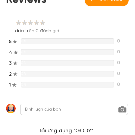
Viết review
dựa trên 0 đánh giá
0
5
0%
0
4
0%
0
3
0%
0
2
0%
0
1
0%
Tải ứng dụng "GODY"