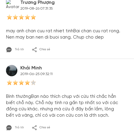
Trương Phượng
2019-08-26 07:31:35
may anh chan cuu rat nhiet tinhBai chan cuu rat rong.
Nen may ban nen di buoi sang. Chup cho dep
Trả lời
Chia sẻ
Khải Minh
2019-06-25 09:32:11
Bình thườngBạn nào thích chụp với cừu thì chắc hẳn
biết chỗ này. Chỗ này tính ra gần tp nhất so với các
đồng cừu khác. nhưng mà cừu ở đây bẩn lắm, lông
bết và vàng, chỉ có vài con cừu con là dth sạch.
Trả lời
Chia sẻ