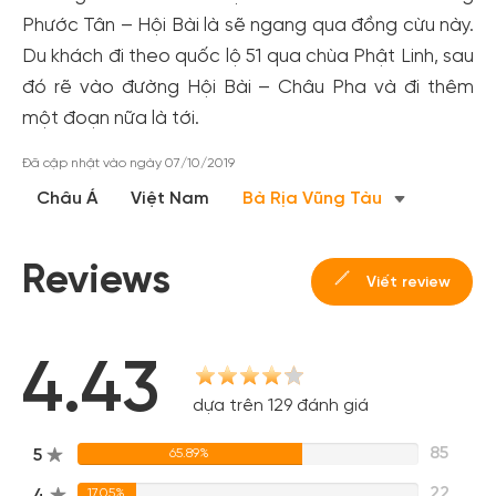
Phước Tân – Hội Bài là sẽ ngang qua đồng cừu này.
Du khách đi theo quốc lộ 51 qua chùa Phật Linh, sau
đó rẽ vào đường Hội Bài – Châu Pha và đi thêm
một đoạn nữa là tới.
Đã cập nhật vào ngày 07/10/2019
Châu Á
Việt Nam
Bà Rịa Vũng Tàu
Reviews
Viết review
4.43
dựa trên 129 đánh giá
85
5
65.89%
22
4
17.05%