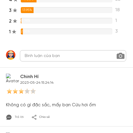
18
3
13.95%
1
2
0.78%
3
1
2.33%
Chinh Hí
2023-05-24 15:24:14
Không có gì đặc sắc, mấy bạn Cừu hơi ốm
Trả lời
Chia sẻ