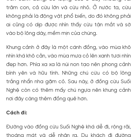
trăm con, cả cừu lớn và cừu nhỏ. Ở nước ta, cừu
không phải là động vật phổ biến, do đó không phải
ai cũng có dịp được nhìn thấy cừu tận mắt và sờ
vào bộ lông dày, mềm mịn của chúng.
Khung cảnh ở đây là một cánh đồng, vào mùa khô
nhìn khá khô cằn, vào mùa mưa cỏ lên xanh tươi nhìn
đẹp hơn. Phía xa xa là núi non tạo nên phong cảnh
bình yên và hữu tình. Những chú cừu có bộ lông
trắng nhẩn nha gặm cỏ. Sau này, ở đồng cừu Suối
Nghệ còn có thêm mấy chú ngựa nên khung cảnh
nơi đây càng thêm đồng quê hơn.
Cách đi:
Đường vào đồng cừu Suối Nghệ khá dễ đi, rộng rãi,
thoáng mát và dễ nhận ra. Du khách đi đường