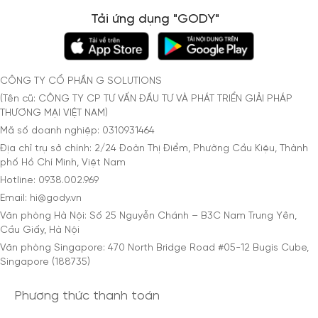
Tải ứng dụng "GODY"
CÔNG TY CỔ PHẦN G SOLUTIONS
(Tên cũ: CÔNG TY CP TƯ VẤN ĐẦU TƯ VÀ PHÁT TRIỂN GIẢI PHÁP
THƯƠNG MẠI VIỆT NAM)
Mã số doanh nghiệp: 0310931464
Địa chỉ trụ sở chính: 2/24 Đoàn Thị Điểm, Phường Cầu Kiệu, Thành
phố Hồ Chí Minh, Việt Nam
Hotline: 0938.002.969
Email: hi@gody.vn
Văn phòng Hà Nội: Số 25 Nguyễn Chánh – B3C Nam Trung Yên,
Cầu Giấy, Hà Nội
Văn phòng Singapore: 470 North Bridge Road #05-12 Bugis Cube,
Singapore (188735)
Phương thức thanh toán