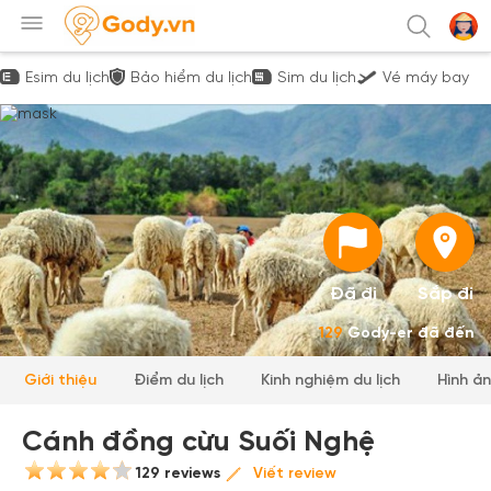
Esim du lịch
Bảo hiểm du lịch
Sim du lịch
Vé máy bay
Đã đi
Sắp đi
129
Gody-er đã đến
Giới thiệu
Điểm du lịch
Kinh nghiệm du lịch
Hình ả
Cánh đồng cừu Suối Nghệ
129 reviews
Viết review