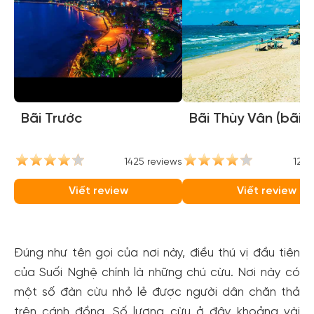
Bãi Trước
Bãi Thùy Vân (bãi 
1425 reviews
1264
Viết review
Viết review
Đúng như tên gọi của nơi này, điều thú vị đầu tiên
của Suối Nghệ chính là những chú cừu. Nơi này có
một số đàn cừu nhỏ lẻ được người dân chăn thả
trên cánh đồng. Số lượng cừu ở đây khoảng vài