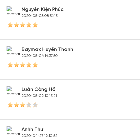
Nguyễn Kiện Phúc
2020-05-08 08:56:15
Baymax Huyền Thanh
2020-05-04 14:37:50
Tạo tài khoản nhanh - nhận nhiều ưu
đãi!
Tạo tài khoản để có thể
nhận ngay các ưu đãi
hấp dẫn
Luân Công Hồ
dành cho thành viên đến từ các đối tác của Gody.vn dành
2020-05-02 10:13:21
cho cộng đồng.
Đăng ký
Hoặc đăng nhập bằng
Đăng nhập Facebook
Đăng nhập Google
Anhh Thư
2020-04-27 12:10:52