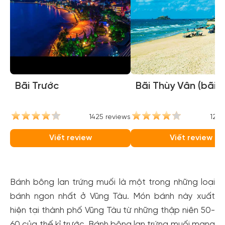
Bãi Trước
Bãi Thùy Vân (bãi 
1425 reviews
1264
Viết review
Viết review
Bánh bông lan trứng muối là một trong những loại
bánh ngon nhất ở Vũng Tàu. Món bánh này xuất
hiện tại thành phố Vũng Tàu từ những thập niên 50-
60 của thế kỉ trước. Bánh bông lan trứng muối mang