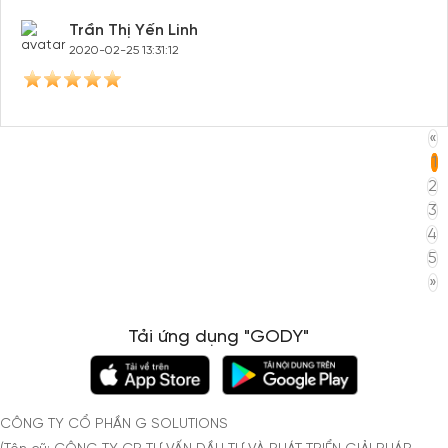
Trần Thị Yến Linh
2020-02-25 13:31:12
«
1
2
3
4
5
»
Tải ứng dụng "GODY"
CÔNG TY CỔ PHẦN G SOLUTIONS