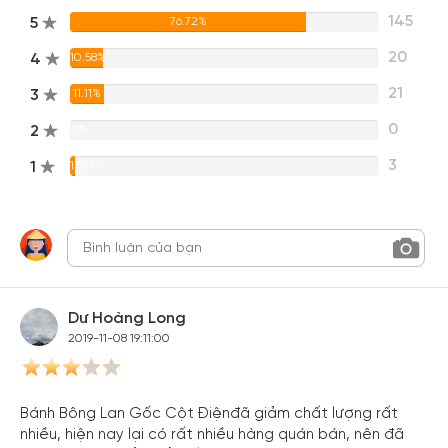
145
5
76.72%
20
4
10.58%
21
3
11.11%
0
2
0%
3
1
1.59%
Dư Hoàng Long
2019-11-08 19:11:00
Bánh Bông Lan Gốc Cột Điệnđã giảm chất lượng rất
nhiều, hiện nay lại có rất nhiều hàng quán bán, nên đã