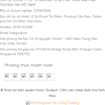
(Tên cũ: CÔNG TY CP TƯ VẤN ĐẦU TƯ VÀ PHÁT TRIỂN GIẢI PHÁP
THƯƠNG MẠI VIỆT NAM)
Mã số doanh nghiệp: 0310931464
Địa chỉ trụ sở chính: 2/24 Đoàn Thị Điểm, Phường Cầu Kiệu, Thành
phố Hồ Chí Minh, Việt Nam
Hotline: 0938.002.969
Email: hi@gody.vn
Văn phòng Hà Nội: Số 25 Nguyễn Chánh – B3C Nam Trung Yên,
Cầu Giấy, Hà Nội
Văn phòng Singapore: 470 North Bridge Road #05-12 Bugis Cube,
Singapore (188735)
Phương thức thanh toán
© Toàn bộ bản quyền thuộc Gody.vn. Cấm sao chép dưới mọi hình
thức.