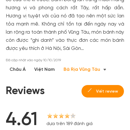
hương vị và phong cách rất Tây, rất hấp dẫn.
Hương vị tuyệt vời của nó đã tạo nên một sức lan
tỏa mạnh mẽ. Không chỉ tồn tại đến ngày nay và
lan rộng ra toàn thành phố Vũng Tàu, món bánh này
còn được “ghi danh” vào thực đơn các món bánh
được yêu thích ở Hà Nội, Sài Gòn…
Đã cập nhật vào ngày 10/10/2019
Châu Á
Việt Nam
Bà Rịa Vũng Tàu
Reviews
Viết review
4.61
dựa trên 189 đánh giá