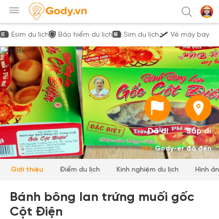
Esim du lịch
Bảo hiểm du lịch
Sim du lịch
Vé máy bay
Đã đi
Sắp đi
189
Gody-er đã đến
Giới thiệu
Điểm du lịch
Kinh nghiệm du lịch
Hình ả
Bánh bông lan trứng muối gốc
Cột Điện