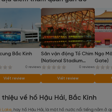
cung Bắc Kinh
Sân vận động Tổ Chim
Ngọ Mô
(National Stadium
Gate)
0 reviews
Bird's Nest)
0 reviews
Viết review
Viết review
i thiệu về hồ Hậu Hải, Bắc Kinh
i Lake
, hay hồ Hậu Hải, là một hồ nước nổi tiếng nằm ở 