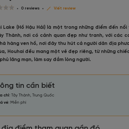
0 reviews
Viết review
i Lake (Hồ Hậu Hải) là một trong những điểm đến nổi 
ây Thành, nơi có cảnh quan đẹp như tranh, với các 
nhà hàng ven hồ, nơi đây thu hút cả người dân địa phư
ùa, Houhai đều mang một vẻ đẹp riêng, từ những chiế
 phủ lãng mạn, làm say đắm lòng người.
ông tin cần biết
a chỉ:
Tây Thành, Trung Quốc
á vé:
Miễn phí
 địa điểm tham quan gần đó