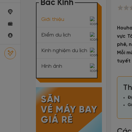
Bắc Kinh
Giới thiệu
Houha
Điểm du lịch
vực T
phê, 
Kinh nghiệm du lịch
Mỗi m
tuyết
Hình ảnh
Th
Đị
Gi
Các