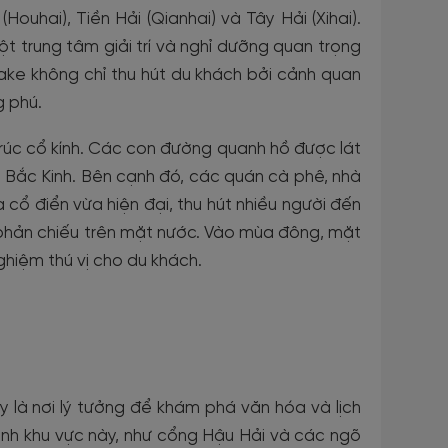
uhai), Tiền Hải (Qianhai) và Tây Hải (Xihai).
t trung tâm giải trí và nghỉ dưỡng quan trọng
 Lake không chỉ thu hút du khách bởi cảnh quan
g phú.
trúc cổ kính. Các con đường quanh hồ được lát
 Bắc Kinh. Bên cạnh đó, các quán cà phê, nhà
cổ điển vừa hiện đại, thu hút nhiều người đến
linh phản chiếu trên mặt nước. Vào mùa đông, mặt
ghiệm thú vị cho du khách.
y là nơi lý tưởng để khám phá văn hóa và lịch
quanh khu vực này, như cổng Hậu Hải và các ngõ