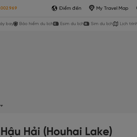
Điểm đến
My Travel Map
.002.969
áy bay
Bảo hiểm du lịch
Esim du lịch
Sim du lịch
Lịch trìn
 Hậu Hải (Houhai Lake)