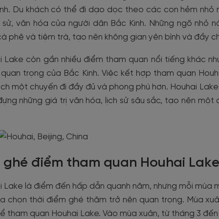
nh. Du khách có thể đi dạo dọc theo các con hẻm nhỏ n
ch sử, văn hóa của người dân Bắc Kinh. Những ngõ nhỏ 
à phê và tiệm trà, tạo nên không gian yên bình và đầy ch
i Lake còn gần nhiều điểm tham quan nổi tiếng khác nh
sử quan trọng của Bắc Kinh. Việc kết hợp tham quan Ho
ch một chuyến đi đầy đủ và phong phú hơn. Houhai Lake 
ựng những giá trị văn hóa, lịch sử sâu sắc, tạo nên mộ
 ghé điểm tham quan Houhai Lake,
 Lake là điểm đến hấp dẫn quanh năm, nhưng mỗi mùa ma
ựa chọn thời điểm ghé thăm trở nên quan trọng. Mùa xu
ể tham quan Houhai Lake. Vào mùa xuân, từ tháng 3 đến t