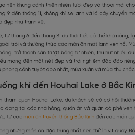
tạo nên khung cảnh thiên nhiên tươi đẹp và thoải mái ch
ng 9 đến tháng 11, không khí se lạnh và lá cây chuyển 
 đẹp như tranh vẽ.
, từ tháng 6 đến tháng 8, dù thời tiết có thể khá nóng, l
goài trời và thưởng thức các món ăn mát lạnh ven hồ. M
ăng, trở thành sân trượt băng tự nhiên, thu hút nhiều d
ều mang đến một nét đẹp và trải nghiệm độc đáo riêng,
à phong cảnh tuyệt đẹp nhất, mùa xuân và mùa thu chắc 
uống khi đến Houhai Lake ở Bắc Ki
ến tham quan Houhai Lake, du khách sẽ có cơ hội thưởn
a dạng tại các nhà hàng, quán ăn và quán cà phê ven h
ực, từ các
món ăn truyền thống Bắc Kinh
đến các món qu
ong những món ăn đặc trưng nhất nên thử là vịt quay B