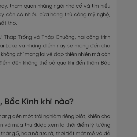
ày, tham quan những ngôi nhà cổ và tìm hiểu
này còn có nhiều cửa hàng thủ công mỹ nghệ,
ất thơ.
ư Tháp Trống và Tháp Chuông, hai công trình
uhai Lake và những điểm này sẽ mang đến cho
không chỉ mang lại vẻ đẹp thiên nhiên mà còn
t điểm đến không thể bỏ qua khi đến thăm Bắc
 Bắc Kinh khi nào?
ng đến một trải nghiệm riêng biệt, khiến cho
ân và mùa thu được xem là thời điểm lý tưởng
háng 5, hoa nở rực rỡ, thời tiết mát mẻ và dễ