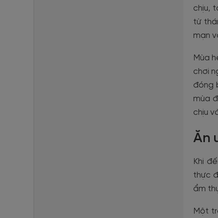
chịu, 
từ thá
mạn và
Mùa hè
chơi n
đóng b
mùa đ
chịu v
Ăn 
Khi đ
thực đ
ẩm th
Một tr