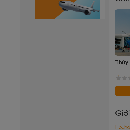
Thủy 
Giớ
Houha