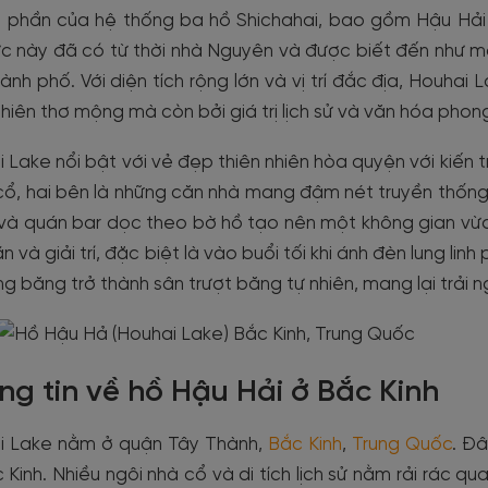
 phần của hệ thống ba hồ Shichahai, bao gồm Hậu Hải (Ho
c này đã có từ thời nhà Nguyên và được biết đến như mộ
ành phố. Với diện tích rộng lớn và vị trí đắc địa, Houhai
nhiên thơ mộng mà còn bởi giá trị lịch sử và văn hóa phon
 Lake nổi bật với vẻ đẹp thiên nhiên hòa quyện với kiến 
ổ, hai bên là những căn nhà mang đậm nét truyền thống
và quán bar dọc theo bờ hồ tạo nên một không gian vừa 
ãn và giải trí, đặc biệt là vào buổi tối khi ánh đèn lung 
g băng trở thành sân trượt băng tự nhiên, mang lại trải n
ng tin về hồ Hậu Hải ở Bắc Kinh
i Lake nằm ở quận Tây Thành,
Bắc Kinh
,
Trung Quốc
. Đâ
 Kinh. Nhiều ngôi nhà cổ và di tích lịch sử nằm rải rác 