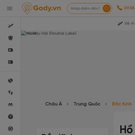
0938
Nhập điểm đến?
Vé m
Châu Á
Trung Quốc
Bắc Kinh
Hồ