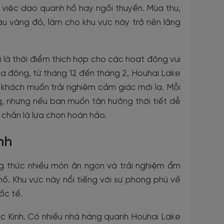
o việc dạo quanh hồ hay ngồi thuyền. Mùa thu,
màu vàng đỏ, làm cho khu vực này trở nên lãng
ại là thời điểm thích hợp cho các hoạt động vui
ùa đông, từ tháng 12 đến tháng 2, Houhai Lake
u khách muốn trải nghiệm cảm giác mới lạ. Mỗi
 nhưng nếu bạn muốn tận hưởng thời tiết dễ
chắn là lựa chọn hoàn hảo.
nh
g thức nhiều món ăn ngon và trải nghiệm ẩm
ồ. Khu vực này nổi tiếng với sự phong phú về
ốc tế.
ắc Kinh. Có nhiều nhà hàng quanh Houhai Lake