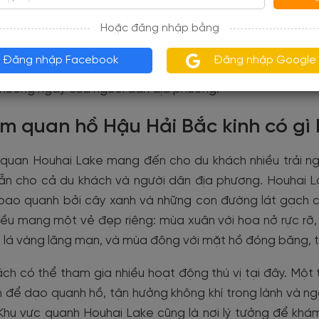
 khách chọn đi taxi, hãy nói với tài xế đưa bạn đến "Hou
Hoặc đăng nhập bằng
với người dân địa phương. Thời gian di chuyển từ trun
phút, tùy thuộc vào tình trạng giao thông. Một cách kh
Đăng nhập Facebook
Đăng nhập Google
ờng phố Bắc Kinh trên đường đến Houhai Lake, vừa tiết
thường ngày của người dân địa phương.
m quan hồ Hậu Hải Bắc kinh có gì 
uan Houhai Lake mang đến cho du khách nhiều trải nghi
ẫn cho cả du khách và người dân địa phương. Houhai La
bao quanh bởi cây xanh và những con đường lát gạch cổ
ều mang một vẻ đẹp riêng: mùa xuân với hoa nở rực rỡ,
i lá vàng lãng mạn, và mùa đông với mặt hồ đóng băng, t
ch có thể tham gia nhiều hoạt động thú vị tại đây. Một 
 để dạo quanh hồ, tận hưởng không khí trong lành và n
Khu vực quanh Houhai Lake cũng là nơi lý tưởng để khá