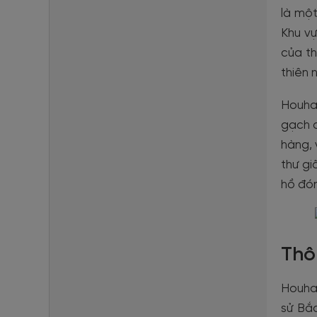
là một
Khu vự
của th
thiên 
Houhai
gạch c
hàng, 
thư gi
hồ đón
Thô
Houha
sử Bắc