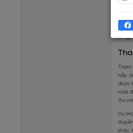
Nếu du
thuộc 
15-20 
phá đư
sống 
Tha
Tham q
hấp d
được 
mùa đ
thu vớ
Du khá
thuyền
khác. 