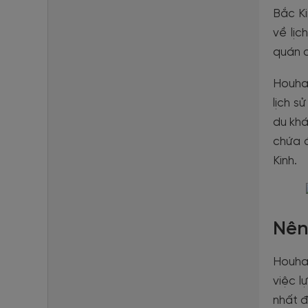
Bắc Ki
về lị
quán c
Houha
lịch 
du khá
chứa đ
Kinh.
Nên
Houhai
việc l
nhất đ