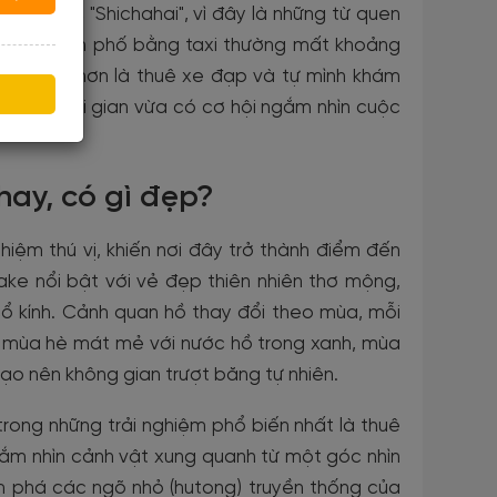
hai" hoặc "Shichahai", vì đây là những từ quen
g tâm thành phố bằng taxi thường mất khoảng
ác thú vị hơn là thuê xe đạp và tự mình khám
 kiệm thời gian vừa có cơ hội ngắm nhìn cuộc
hay, có gì đẹp?
ệm thú vị, khiến nơi đây trở thành điểm đến
ke nổi bật với vẻ đẹp thiên nhiên thơ mộng,
 kính. Cảnh quan hồ thay đổi theo mùa, mỗi
 mùa hè mát mẻ với nước hồ trong xanh, mùa
ạo nên không gian trượt băng tự nhiên.
trong những trải nghiệm phổ biến nhất là thuê
gắm nhìn cảnh vật xung quanh từ một góc nhìn
m phá các ngõ nhỏ (hutong) truyền thống của