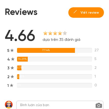
Reviews
Viết review
4.66
dựa trên 35 đánh giá
27
5
77.14%
5
4
14.29%
2
3
5.71%
1
2
2.86%
0
1
0%