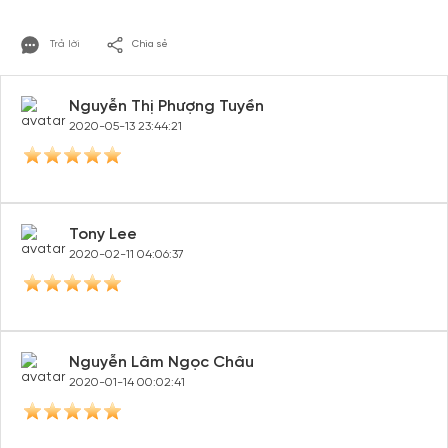
Trả lời
Chia sẻ
Nguyễn Thị Phượng Tuyền
2020-05-13 23:44:21
Tạo tài khoản nhanh - nhận nhiều ưu
đãi!
Tony Lee
Tạo tài khoản để có thể
nhận ngay các ưu đãi
hấp dẫn
2020-02-11 04:06:37
dành cho thành viên đến từ các đối tác của Gody.vn dành
cho cộng đồng.
Đăng ký
Hoặc đăng nhập bằng
Nguyễn Lâm Ngọc Châu
Đăng nhập Facebook
Đăng nhập Google
2020-01-14 00:02:41