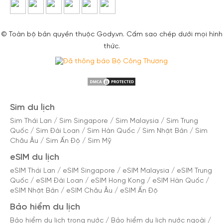
© Toàn bộ bản quyền thuộc Gody.vn. Cấm sao chép dưới mọi hình
thức.
Sim du lịch
Sim Thái Lan
/
Sim Singapore
/
Sim Malaysia
/
Sim Trung
Quốc
/
Sim Đài Loan
/
Sim Hàn Quốc
/
Sim Nhật Bản
/
Sim
Châu Âu
/
Sim Ấn Độ
/
Sim Mỹ
eSIM du lịch
eSIM Thái Lan
/
eSIM Singapore
/
eSIM Malaysia
/
eSIM Trung
Quốc
/
eSIM Đài Loan
/
eSIM Hong Kong
/
eSIM Hàn Quốc
/
eSIM Nhật Bản
/
eSIM Châu Âu
/
eSIM Ấn Độ
Bảo hiểm du lịch
Bảo hiểm du lịch trong nước
/
Bảo hiểm du lịch nước ngoài
/