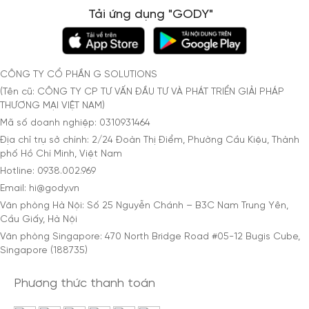
Tải ứng dụng "GODY"
CÔNG TY CỔ PHẦN G SOLUTIONS
(Tên cũ: CÔNG TY CP TƯ VẤN ĐẦU TƯ VÀ PHÁT TRIỂN GIẢI PHÁP
THƯƠNG MẠI VIỆT NAM)
Mã số doanh nghiệp: 0310931464
Địa chỉ trụ sở chính: 2/24 Đoàn Thị Điểm, Phường Cầu Kiệu, Thành
phố Hồ Chí Minh, Việt Nam
Hotline: 0938.002.969
Email: hi@gody.vn
Văn phòng Hà Nội: Số 25 Nguyễn Chánh – B3C Nam Trung Yên,
Cầu Giấy, Hà Nội
Văn phòng Singapore: 470 North Bridge Road #05-12 Bugis Cube,
Singapore (188735)
Phương thức thanh toán