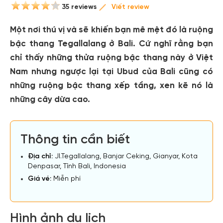
35 reviews
Viết review
Một nơi thú vị và sẽ khiến bạn mê mệt đó là ruộng
bậc thang Tegallalang ở Bali. Cứ nghĩ rằng bạn
chỉ thấy những thửa ruộng bậc thang này ở Việt
Nam nhưng ngược lại tại Ubud của Bali cũng có
những ruộng bậc thang xếp tầng, xen kẽ nó là
những cây dừa cao.
Thông tin cần biết
Địa chỉ:
Jl.Tegallalang, Banjar Ceking, Gianyar, Kota
Denpasar, Tỉnh Bali, Indonesia
Giá vé:
Miễn phí
Hình ảnh du lịch