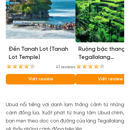
Đền Tanah Lot (Tanah
Ruộng bậc thang
Lot Temple)
Tegallalang
(Tegallalang Rice
41 reviews
35
Terraces)
Viết review
Viết review
Ubud nổi tiếng với danh lam thắng cảnh từ những
cánh đồng lúa. Xuất phát từ trung tâm Ubud chính,
bạn men theo dọc con đường của làng Tegallalang
sẽ thấy những cánh đồng hiện lên.