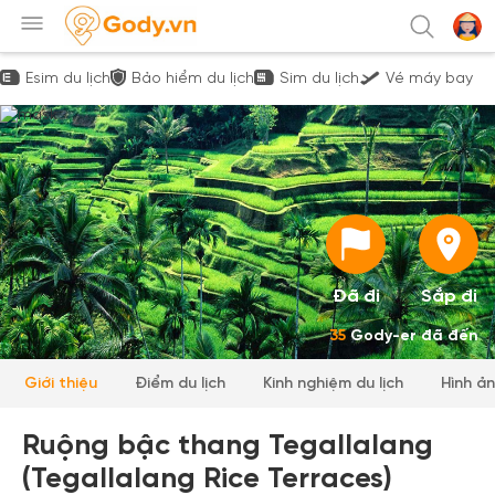
Esim du lịch
Bảo hiểm du lịch
Sim du lịch
Vé máy bay
Đã đi
Sắp đi
35
Gody-er đã đến
Giới thiệu
Điểm du lịch
Kinh nghiệm du lịch
Hình ả
Ruộng bậc thang Tegallalang
(Tegallalang Rice Terraces)