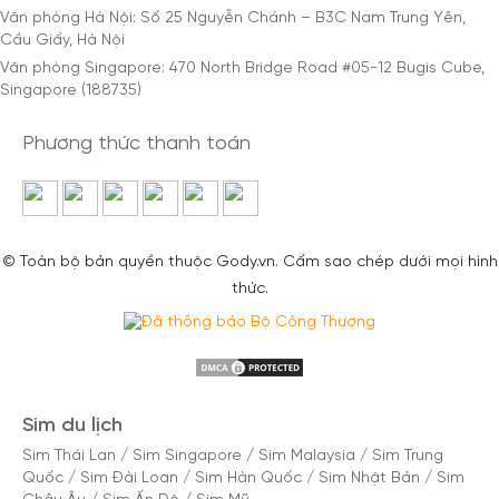
Văn phòng Hà Nội: Số 25 Nguyễn Chánh – B3C Nam Trung Yên,
Cầu Giấy, Hà Nội
Văn phòng Singapore: 470 North Bridge Road #05-12 Bugis Cube,
Singapore (188735)
Phương thức thanh toán
© Toàn bộ bản quyền thuộc Gody.vn. Cấm sao chép dưới mọi hình
thức.
Sim du lịch
Sim Thái Lan
/
Sim Singapore
/
Sim Malaysia
/
Sim Trung
Quốc
/
Sim Đài Loan
/
Sim Hàn Quốc
/
Sim Nhật Bản
/
Sim