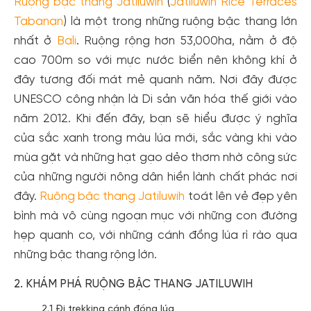
Ruộng bậc thang Jatiluwih
(
Jatiluwih Rice Terraces
Tabanan
) là một trong những ruộng bậc thang lớn
nhất ở
Bali
. Ruộng rộng hơn 53,000ha, nằm ở độ
cao 700m so với mực nước biển nên không khí ở
đây tương đối mát mẻ quanh năm. Nơi đây được
UNESCO công nhận là Di sản văn hóa thế giới vào
năm 2012. Khi đến đây, bạn sẽ hiểu được ý nghĩa
của sắc xanh trong màu lúa mới, sắc vàng khi vào
mùa gặt và những hạt gạo dẻo thơm nhờ công sức
của những người nông dân hiền lành chất phác nơi
đây.
Ruộng bậc thang Jatiluwih
toát lên vẻ đẹp yên
bình mà vô cùng ngoạn mục với những con đường
hẹp quanh co, với những cánh đồng lúa rì rào qua
những bậc thang rộng lớn.
2. KHÁM PHÁ RUỘNG BẬC THANG JATILUWIH
2.1 Đi trekking cánh đồng lúa