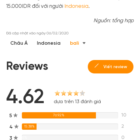
15.000IDR đối với người
Indonesia
.
Nguồn: tổng hợp
Đã cập nhật vào ngày 06/02/2020
Châu Á
Indonesia
bali
Reviews
Viết review
4.62
dựa trên 13 đánh giá
10
5
76.92%
2
4
15.38%
0
3
0%