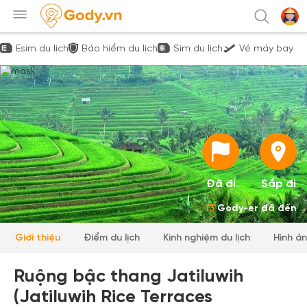
Esim du lịch
Bảo hiểm du lịch
Sim du lịch
Vé máy bay
Đã đi
Sắp đi
13
Gody-er đã đến
Giới thiệu
Điểm du lịch
Kinh nghiệm du lịch
Hình ả
Ruộng bậc thang Jatiluwih
(Jatiluwih Rice Terraces