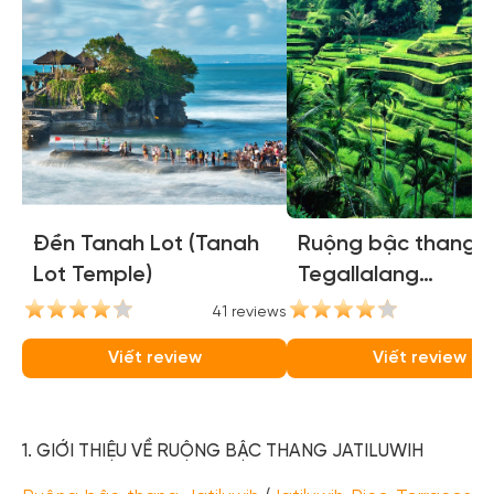
Đền Tanah Lot (Tanah
Ruộng bậc thang
Lot Temple)
Tegallalang
(Tegallalang Rice
41 reviews
35
Terraces)
Viết review
Viết review
1. GIỚI THIỆU VỀ RUỘNG BẬC THANG JATILUWIH