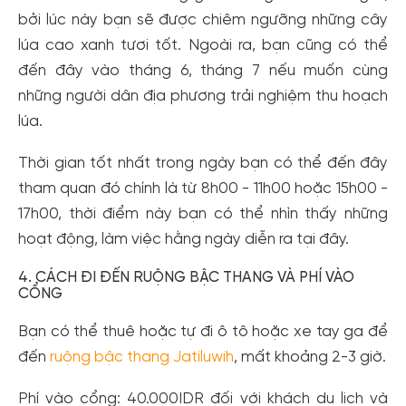
bởi lúc này bạn sẽ được chiêm ngưỡng những cây
lúa cao xanh tươi tốt. Ngoài ra, bạn cũng có thể
đến đây vào tháng 6, tháng 7 nếu muốn cùng
những người dân địa phương trải nghiệm thu hoạch
Tạo tài khoản nhanh - nhận nhiều ưu
lúa.
đãi!
Thời gian tốt nhất trong ngày bạn có thể đến đây
Tạo tài khoản để có thể
nhận ngay các ưu đãi
hấp dẫn
tham quan đó chính là từ 8h00 - 11h00 hoặc 15h00 -
dành cho thành viên đến từ các đối tác của Gody.vn dành
cho cộng đồng.
17h00, thời điểm này bạn có thể nhìn thấy những
hoạt động, làm việc hằng ngày diễn ra tại đây.
Đăng ký
Hoặc đăng nhập bằng
4. CÁCH ĐI ĐẾN RUỘNG BẬC THANG VÀ PHÍ VÀO
CỔNG
Đăng nhập Facebook
Đăng nhập Google
Bạn có thể thuê hoặc tự đi ô tô hoặc xe tay ga để
đến
ruộng bậc thang Jatiluwih
, mất khoảng 2-3 giờ.
Phí vào cổng: 40.000IDR đối với khách du lịch và