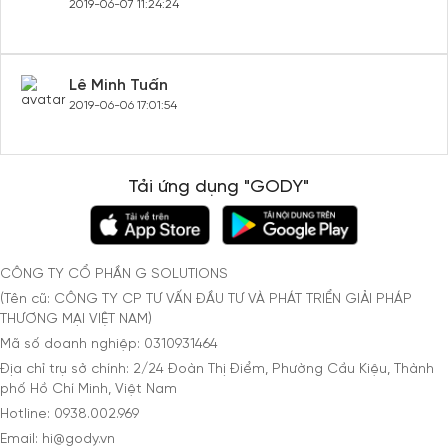
2019-06-07 11:24:24
Lê Minh Tuấn
2019-06-06 17:01:54
Tải ứng dụng "GODY"
CÔNG TY CỔ PHẦN G SOLUTIONS
(Tên cũ: CÔNG TY CP TƯ VẤN ĐẦU TƯ VÀ PHÁT TRIỂN GIẢI PHÁP
THƯƠNG MẠI VIỆT NAM)
Mã số doanh nghiệp: 0310931464
Địa chỉ trụ sở chính: 2/24 Đoàn Thị Điểm, Phường Cầu Kiệu, Thành
phố Hồ Chí Minh, Việt Nam
Hotline: 0938.002.969
Email: hi@gody.vn