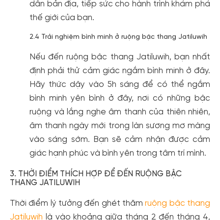
dân bản địa, tiếp sức cho hành trình khám phá
thế giới của bạn.
2.4 Trải nghiệm bình minh ở ruộng bậc thang Jatiluwih
Nếu đến ruộng bậc thang Jatiluwih, bạn nhất
định phải thử cảm giác ngắm bình minh ở đây.
Hãy thức dậy vào 5h sáng để có thể ngắm
bình minh yên bình ở đây, nơi có những bậc
ruộng và lắng nghe âm thanh của thiên nhiên,
âm thanh ngày mới trong làn sương mơ màng
vào sáng sớm. Bạn sẽ cảm nhận được cảm
giác hạnh phúc và bình yên trong tâm trí mình.
3. THỜI ĐIỂM THÍCH HỢP ĐỂ ĐẾN RUỘNG BẬC
THANG JATILUWIH
Thời điểm lý tưởng đến ghét thăm
ruộng bậc thang
Jatiluwih
là vào khoảng giữa tháng 2 đến tháng 4,